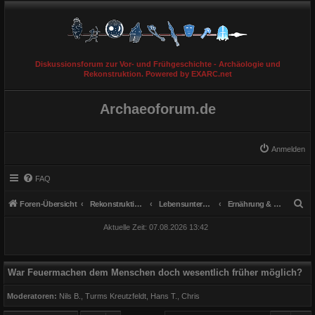
Diskussionsforum zur Vor- und Frühgeschichte - Archäologie und
Rekonstruktion. Powered by EXARC.net
Archaeoforum.de
Anmelden
FAQ
S
Foren-Übersicht
Rekonstruktionen
Lebensunterhalt & Ernährung
Ernährung & Küche
u
Aktuelle Zeit: 07.08.2026 13:42
c
h
e
War Feuermachen dem Menschen doch wesentlich früher möglich?
Moderatoren:
Nils B.
,
Turms Kreutzfeldt
,
Hans T.
,
Chris