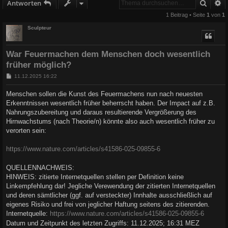
Suche
E
Antworten
1 Beitrag • Seite
1
von
1
Sculpteur
War Feuermachen dem Menschen doch wesentlich
früher möglich?
B
11.12.2025 16:22
e
i
Menschen sollen die Kunst des Feuermachens nun nach neuesten
t
Erkenntnissen wesentlich früher beherrscht haben. Der Impact auf z.B.
r
a
Nahrungszubereitung und daraus resultierende Vergrößerung des
g
Hirnwachstums (nach Theorie/n) könnte also auch wesentlich früher zu
verorten sein:
https://www.nature.com/articles/s41586-025-09855-6
QUELLENNACHWEIS:
HINWEIS: zitierte Internetquellen stellen per Definition keine
Linkempfehlung dar! Jegliche Verewendung der zitierten Internetquellen
und deren sämtlicher (ggf. auf versteckter) Innhalte ausschließlich auf
eigenes Risiko und frei von jeglicher Haftung seitens des zitierenden.
Internetquelle:
https://www.nature.com/articles/s41586-025-09855-6
Datum und Zeitpunkt des letzten Zugriffs: 11.12.2025; 16:31 MEZ