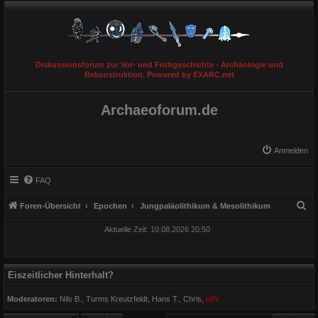
Diskussionsforum zur Vor- und Frühgeschichte - Archäologie und
Rekonstruktion. Powered by EXARC.net
Archaeoforum.de
Anmelden
FAQ
S
Foren-Übersicht
Epochen
Jungpaläolithikum & Mesolithikum
u
Aktuelle Zeit: 10.08.2026 20:50
c
h
e
Eiszeitlicher Hinterhalt?
Moderatoren:
Nils B.
,
Turms Kreutzfeldt
,
Hans T.
,
Chris
,
ulfr