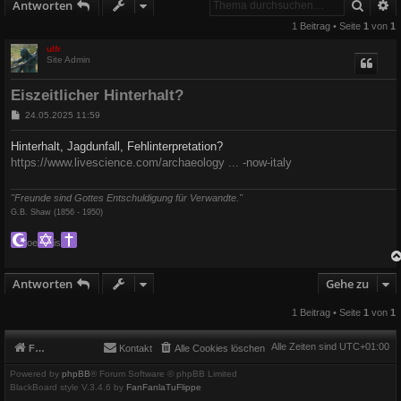
Suche
E
Antworten
1 Beitrag • Seite
1
von
1
ulfr
Site Admin
Eiszeitlicher Hinterhalt?
B
24.05.2025 11:59
e
i
Hinterhalt, Jagdunfall, Fehlinterpretation?
t
https://www.livescience.com/archaeology ... -now-italy
r
a
g
"Freunde sind Gottes Entschuldigung für Verwandte."
G.B. Shaw (1856 - 1950)
oe
is
Antworten
Gehe zu
1 Beitrag • Seite
1
von
1
Alle Zeiten sind
UTC+01:00
Foren-Übersicht
Kontakt
Alle Cookies löschen
Powered by
phpBB
® Forum Software © phpBB Limited
BlackBoard style V.3.4.6 by
FanFanlaTuFlippe