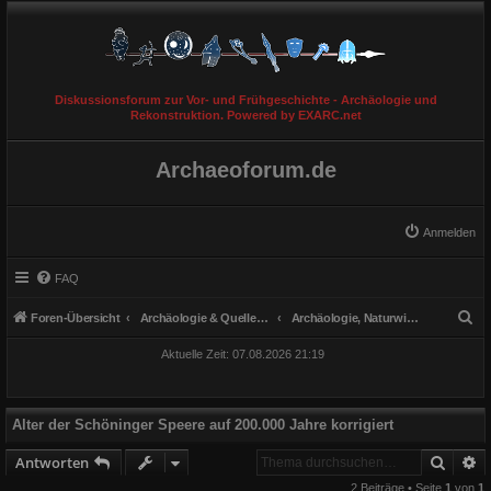
Diskussionsforum zur Vor- und Frühgeschichte - Archäologie und
Rekonstruktion. Powered by EXARC.net
Archaeoforum.de
Anmelden
FAQ
S
Foren-Übersicht
Archäologie & Quellengattungen
Archäologie, Naturwissenschaften, Methodik
u
Aktuelle Zeit: 07.08.2026 21:19
c
h
e
Alter der Schöninger Speere auf 200.000 Jahre korrigiert
Suche
E
Antworten
2 Beiträge • Seite
1
von
1