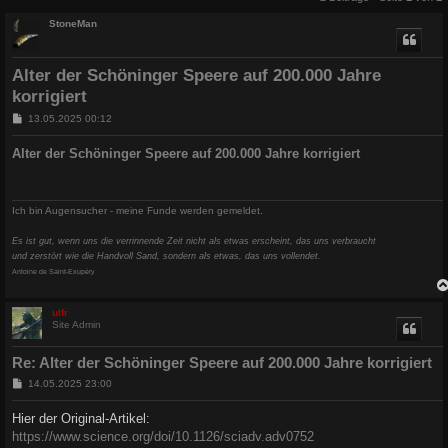
StoneMan
Alter der Schöninger Speere auf 200.000 Jahre
korrigiert
B
13.05.2025 00:12
e
i
Alter der Schöninger Speere auf 200.000 Jahre korrigiert
t
r
a
g
.
Ich bin Augensucher - meine Funde werden gemeldet
Es ist gut, wenn uns die verrinnende Zeit nicht als etwas erscheint, das uns verbraucht
und zerstört wie die Handvoll Sand, sondern als etwas, das uns vollendet.
Antoine de Saint-Exupéry
ulfr
Site Admin
Re: Alter der Schöninger Speere auf 200.000 Jahre korrigiert
B
14.05.2025 23:00
e
i
Hier der Original-Artikel:
t
https://www.science.org/doi/10.1126/sciadv.adv0752
r
a