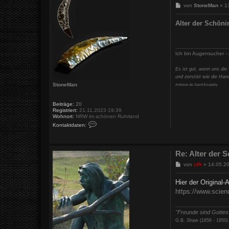
B
von
StoneMan
»
1
e
i
Alter der Schöni
t
r
a
g
Ich bin Augensucher 
Es ist gut, wenn uns die 
und zerstört wie die Han
StoneMan
Antoine de Saint-Exupéry
Beiträge:
20
Registriert:
21.11.2023 19:39
Wohnort:
NRW im schönen Ruhrland
K
Kontaktdaten:
o
n
t
a
Re: Alter der S
k
t
B
von
ulfr
»
14.05.2
d
e
a
i
t
Hier der Original-A
e
t
n
https://www.scien
r
v
a
o
g
n
"Freunde sind Gottes
S
t
G.B. Shaw (1856 - 1950)
o