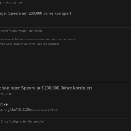
3.05.2025 00:12
nger Speere auf 200.000 Jahre korrigiert
.
- meine Funde werden gemeldet
verrinnende Zeit nicht als etwas erscheint, das uns verbraucht
dvoll Sand, sondern als etwas, das uns vollendet.
chöninger Speere auf 200.000 Jahre korrigiert
025 23:00
rtikel:
ce.org/doi/10.1126/sciadv.adv0752
 Entschuldigung für Verwandte."