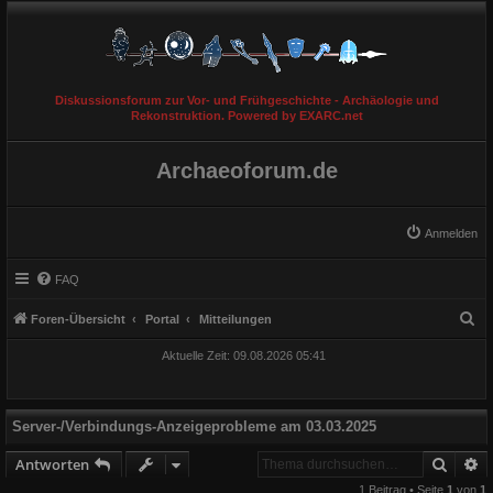
Diskussionsforum zur Vor- und Frühgeschichte - Archäologie und
Rekonstruktion. Powered by EXARC.net
Archaeoforum.de
Anmelden
FAQ
S
Foren-Übersicht
Portal
Mitteilungen
u
Aktuelle Zeit: 09.08.2026 05:41
c
h
e
Server-/Verbindungs-Anzeigeprobleme am 03.03.2025
Suche
E
Antworten
1 Beitrag • Seite
1
von
1