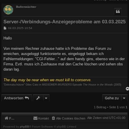
Bullenwächter
Server-/Verbindungs-Anzeigeprobleme am 03.03.2025
B
04.03.2025 10:54
e
i
Hallo
t
r
a
Von meinem Rechner zuhause hatte ich Probleme das Forum zu
g
erreichen, ausgeloggt funktionierte es, eingeloggt bekam ich
Felhlermeldungen: "CGI-Fehler..." auf dem handy gins, ebenso wie in der
Firma. Evtl. muss ich Zushause mal den Cache löschen und sehen obs
daran lag.
The day may be near when we must kill to conserve.
"Dekmalschützer" Giles Cato in
MIDSOMER-MURDERS
Episode
The House in the Woods
(2005)
Antworten
Gehe zu
1 Beitrag • Seite
1
von
1
Alle Zeiten sind
UTC+01:00
Foren-Übersicht
Kontakt
Alle Cookies löschen
Powered by
phpBB
® Forum Software © phpBB Limited