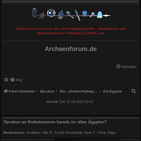
Diskussionsforum zur Vor- und Frühgeschichte - Archäologie und
Rekonstruktion. Powered by EXARC.net
Archaeoforum.de
Anmelden
FAQ
S
Foren-Übersicht
Epochen
Die... (Andere Kulturgruppen)
Die Ägypter
u
Aktuelle Zeit: 07.08.2026 13:41
c
h
e
Opration an Krebstumoren bereits im alten Ägypten?
Moderatoren:
Sculpteur
,
Nils B.
,
Turms Kreutzfeldt
,
Hans T.
,
Chris
,
Dago