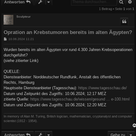
Suche
E
Antworten
1 Beitrag • Seite
1
von
1
Sculpteur
Opration an Krebstumoren bereits im alten Ägypten?
B
10.06.2024 11:21
e
i
Wurden bereits im alten Ägypten vor rund 4.300 Jahren Krebsoperationen
t
durchgeführt?
r
a
(siehe zitierter Link)
g
QUELLE:
Diensteanbieter: Norddeutscher Rundfunk, Anstalt des öffentlichen
Rechts, Hamburg
Hauptseite Diensteanbieter (Tagesschau):
https://www.tagesschau.de/
Datum und Zeitpunkt des Zugriffs: 10.06.2024; 12:17 MEZ
zitierte Quelle:
https://www.tagesschau.de/wissen/gesund ... e-100.html
Datum und Zeitpunkt des Zugriffs: 10.06.2024; 12:20 MEZ
In memory of Alan M. Turing, British logician, mathematician, cryptanalyst and computer
scientist (1912 - 1954).
Antworten
Gehe zu