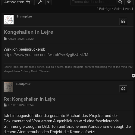
Suche
E
Antworten
2 Beiträge • Seite
1
von
1
Blattspitze
Kongehallen in Lejre
B
06.06.2024 22:20
e
i
Wirklich beeindruckend:
t
https://www.youtube.com/watch?v=8yg6zJf5I7M
r
a
g
"Stone tools are not fossil bones, but as it were, fossil thoughts, forever reminding me of the mind that
shaped them." Henry David Thoreau
Sculpteur
Re: Kongehallen in Lejre
B
07.06.2024 05:54
e
i
Ich bin begeistert über die gesamte Machart des Projekts und der
t
Dokumentation! Vom ersten Augenblick an wird eine faszinierende
r
a
Stimmung erzeugt, in Bild, Ton und Srache eine Atmosphäre erzeugt, die
g
diesem Atemberaubenden Projekt die Krone aufsetzt.