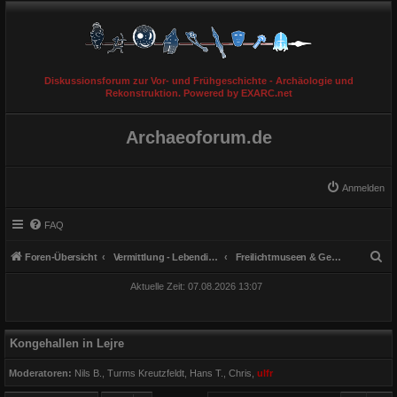
Diskussionsforum zur Vor- und Frühgeschichte - Archäologie und
Rekonstruktion. Powered by EXARC.net
Archaeoforum.de
Anmelden
FAQ
S
Foren-Übersicht
Vermittlung - Lebendige Geschichte
Freilichtmuseen & Gebäuderekonstruktionen
u
Aktuelle Zeit: 07.08.2026 13:07
c
h
e
Kongehallen in Lejre
Moderatoren:
Nils B.
,
Turms Kreutzfeldt
,
Hans T.
,
Chris
,
ulfr