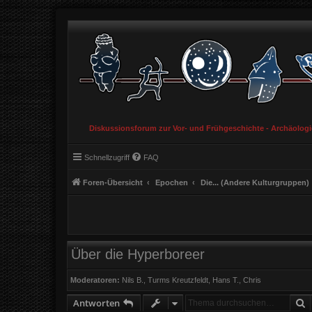
Diskussionsforum zur Vor- und Frühgeschichte - Archäolog
Schnellzugriff
FAQ
Foren-Übersicht
Epochen
Die... (Andere Kulturgruppen)
Über die Hyperboreer
Moderatoren:
Nils B.
,
Turms Kreutzfeldt
,
Hans T.
,
Chris
S
Antworten