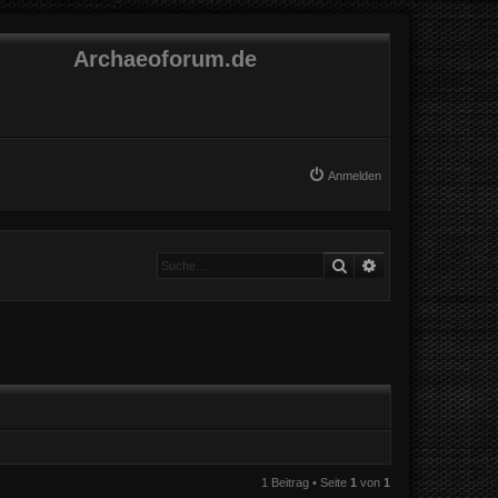
Archaeoforum.de
Anmelden
Suche
Erweiterte Suche
1 Beitrag • Seite
1
von
1