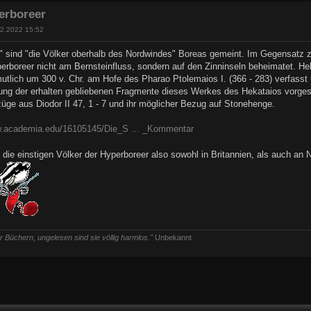
erboreer
12.2022 15:52
" sind "die Völker oberhalb des Nordwindes" Boreas gemeint. Im Gegensatz zu
perboreer nicht am Bernsteinfluss, sondern auf den Zinninseln beheimatet. Hek
utlich um 300 v. Chr. am Hofe des Pharao Ptolemaios I. (366 - 283) verfasst 
zung der erhalten gebliebenen Fragmente dieses Werkes des Hekataios vorgestel
züge aus Diodor II 47, 1 - 7 und ihr möglicher Bezug auf Stonehenge.
w.academia.edu/16105145/Die_S ... _Kommentar
n die einstigen Völker der Hyperboreer also sowohl in Britannien, als auch 
 Büchern, ungelesen sind sie völlig harmlos."
Unbekannt