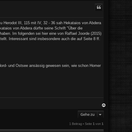
 Herodot III, 115 mit IV, 32 - 36 sah Hekataios von Abdera
ataios von Abdera dürfte seine Schrift "Über die
haben. Im folgenden sei hier eine von Raffael Joorde (2015)
lt. Interessant sind insbesondere auch die auf Seite 8 ff.
an Nord- und Ostsee ansässig gewesen sein, wie schon Homer
N
a
c
Gehe zu
h
o
1 Beitrag • Seite
1
von
1
b
e