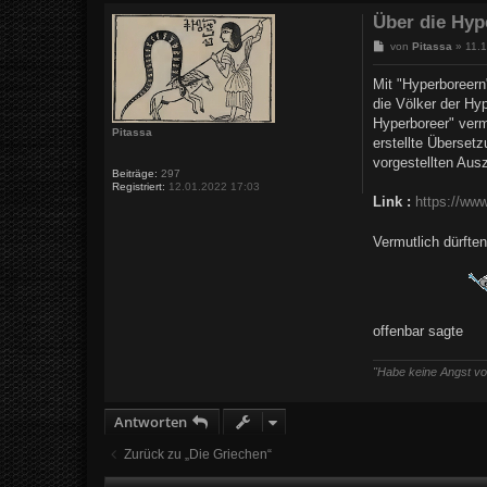
Über die Hyp
B
von
Pitassa
»
11.
e
i
Mit "Hyperboreern
t
die Völker der Hy
r
a
Hyperboreer" verm
g
Pitassa
erstellte Überset
vorgestellten Aus
Beiträge:
297
Registriert:
12.01.2022 17:03
Link :
https://ww
Vermutlich dürfte
offenbar sagte
"Habe keine Angst vor
Antworten
Zurück zu „Die Griechen“