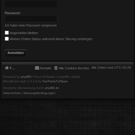
Passwort:
Ich habe mein Passwort vergessen
Angemeldet bleiben
Meinen Online-Status während dieser Sitzung verbergen
Alle Zeiten sind
UTC+01:00
Foren-Übersicht
Kontakt
Alle Cookies löschen
Powered by
phpBB
® Forum Software © phpBB Limited
BlackBoard style V.3.4.6 by
FanFanlaTuFlippe
Deutsche Übersetzung durch
phpBB.de
Datenschutz
|
Nutzungsbedingungen