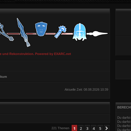
ie und Rekonstruktion. Powered by EXARC.net
hikum
Aktuelle Zeit: 08.08.2026 10:39
BERECH
Du darfs
Du darfs
Du darfst
eiterte Suche
1
2
3
4
5
Nächste
221 Themen
Du darfst