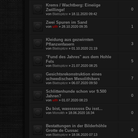
Krems / Wachtberg: Eineiige
0
Zwillinge!
von
Blattspitze
»
18.11.2020 09:42
Zwei Spuren im Sand
1
von
ulfr
»
28.10.2020 09:35
Kleidung aus gezwirnten
3
Pflanzenfasern
von
Blattspitze
»
01.10.2020 21:19
"Fund des Jahres" aus dem Hohle
5
Fels
von
Blattspitze
»
21.07.2020 08:25
Gesichtsrekonstruktion eines
7
schwedischen Mesolithikers
von
Blattspitze
»
06.07.2020 09:50
Schlittenhunde schon vor 9.500
0
Jahren?
von
ulfr
»
01.07.2020 08:23
Du bist, wassssssss Du isst...
0
von
Monolith
»
18.06.2020 16:34
Bestattungen in der Bilderhöhle
0
Grotte de Cussac
von
Blattspitze
»
18.06.2020 07:13