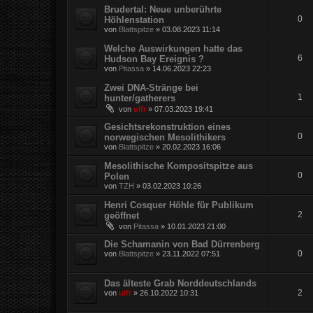
Brudertal: Neue unberührte
0
Höhlenstation
von
Blattspitze
»
03.08.2023 11:14
Welche Auswirkungen hatte das
6
Hudson Bay Ereignis ?
von
Pitassa
»
14.06.2023 22:23
Zwei DNA-Stränge bei
1
hunter/gatherers
von
ulfr
»
07.03.2023 19:41
Gesichtsrekonstruktion eines
0
norwegischen Mesolithikers
von
Blattspitze
»
20.02.2023 16:06
Mesolithische Kompositspitze aus
0
Polen
von
TZH
»
03.02.2023 10:26
Henri Cosquer Höhle für Publikum
2
geöffnet
von
Pitassa
»
10.01.2023 21:00
Die Schamanin von Bad Dürrenberg
0
von
Blattspitze
»
23.11.2022 07:51
Das älteste Grab Norddeutschlands
2
von
ulfr
»
26.10.2022 10:31