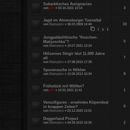
Subarktisches Aurignacien
3
von
ulfr
»
03.10.2021 10:14
Jagd im Ahrensburger Tunneltal
33
von
Blattspitze
»
30.03.2009 14:40
1
2
3
Jungpaläolithische "Knochen-
0
Matrjoschka"?
von
Blattspitze
»
19.07.2021 13:24
Hölzernes Shigir Idol 11.000 Jahre
7
alt
von
Blattspitze
»
27.08.2015 17:39
Spurensuche in Höhlen
8
von
Blattspitze
»
13.06.2013 10:34
Frühstück mit Wölfen?
1
von
ulfr
»
10.01.2021 11:41
Venusfiguren - ersehntes Köperideal
6
in knappen Zeiten?
von
Blattspitze
»
03.12.2020 13:01
Doggerland Project
2
von
Blattspitze
»
04.09.2015 10:26