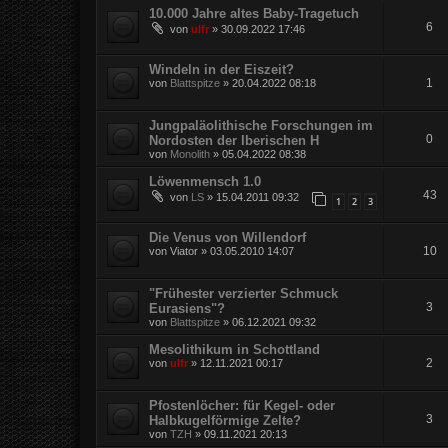
10.000 Jahre altes Baby-Tragetuch
6
von
ulfr
»
30.09.2022 17:46
Windeln in der Eiszeit?
1
von
Blattspitze
»
20.04.2022 08:18
Jungpaläolithische Forschungen im
0
Nordosten der Iberischen H
von
Monolith
»
05.04.2022 08:38
Löwenmensch 1.0
43
von
LS
»
15.04.2011 09:32
1
2
3
Die Venus von Willendorf
10
von
Viator
»
03.05.2010 14:07
"Frühester verzierter Schmuck
3
Eurasiens"?
von
Blattspitze
»
06.12.2021 09:32
Mesolithikum in Schottland
2
von
ulfr
»
12.11.2021 00:17
Pfostenlöcher: für Kegel- oder
3
Halbkugelförmige Zelte?
von
TZH
»
09.11.2021 20:13