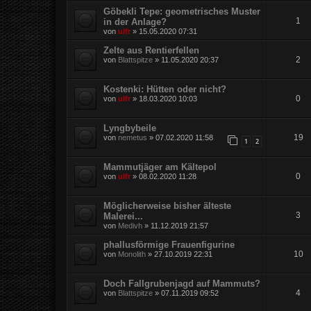
Göbekli Tepe: geometrisches Muster
1
in der Anlage?
von
ulfr
»
15.05.2020 07:31
Zelte aus Rentierfellen
2
von
Blattspitze
»
11.05.2020 20:37
Kostenki: Hütten oder nicht?
0
von
ulfr
»
18.03.2020 10:03
Lyngbybeile
19
von
nemetus
»
07.02.2020 11:58
1
2
Mammutjäger am Kältepol
0
von
ulfr
»
08.02.2020 11:28
Möglicherweise bisher älteste
3
Malerei...
von
Medivh
»
11.12.2019 21:57
phallusförmige Frauenfigurine
10
von
Monolith
»
27.10.2019 22:31
Doch Fallgrubenjagd auf Mammuts?
4
von
Blattspitze
»
07.11.2019 09:52