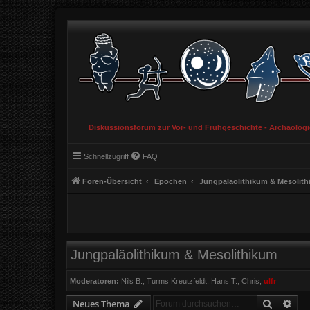
Diskussionsforum zur Vor- und Frühgeschichte - Archäolog
Schnellzugriff
FAQ
Foren-Übersicht
Epochen
Jungpaläolithikum & Mesolit
Jungpaläolithikum & Mesolithikum
Moderatoren:
Nils B.
,
Turms Kreutzfeldt
,
Hans T.
,
Chris
,
ulfr
Suche
Erw
Neues Thema