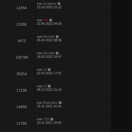
von
Sculpteur
13.10.2022 15:12
12454
von
ulfr
22.04.2022 09:30
23266
von
Monolith
05.04.2022 08:38
9473
von
Monolith
18.03.2022 18:47
135799
von
LS
02.03.2022 17:51
35254
von
LS
08.12.2021 21:16
17238
von
Blattspitze
15.11.2021 16:24
14956
von
TZH
10.11.2021 19:03
11760