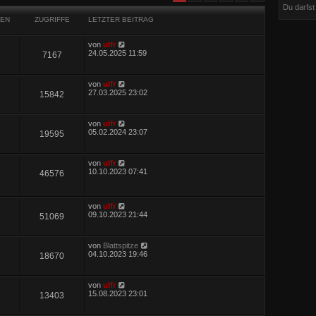
Du darfs
EN
ZUGRIFFE
LETZTER BEITRAG
von
ulfr
24.05.2025 11:59
7167
von
ulfr
27.03.2025 23:02
15842
von
ulfr
05.02.2024 23:07
19595
von
ulfr
10.10.2023 07:41
46576
von
ulfr
09.10.2023 21:44
51069
von
Blattspitze
04.10.2023 19:46
18670
von
ulfr
15.08.2023 23:01
13403