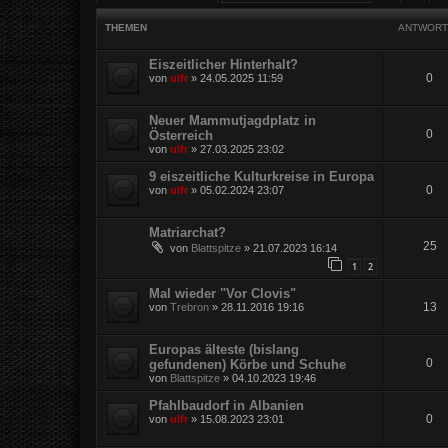
THEMEN
ANTWORT
Eiszeitlicher Hinterhalt?
0
von
ulfr
»
24.05.2025 11:59
Neuer Mammutjagdplatz in
0
Österreich
von
ulfr
»
27.03.2025 23:02
9 eiszeitliche Kulturkreise in Europa
0
von
ulfr
»
05.02.2024 23:07
Matriarchat?
25
von
Blattspitze
»
21.07.2023 16:14
1
2
Mal wieder "Vor Clovis"
13
von
Trebron
»
28.11.2016 19:16
Europas älteste (bislang
0
gefundenen) Körbe und Schuhe
von
Blattspitze
»
04.10.2023 19:46
Pfahlbaudorf in Albanien
0
von
ulfr
»
15.08.2023 23:01