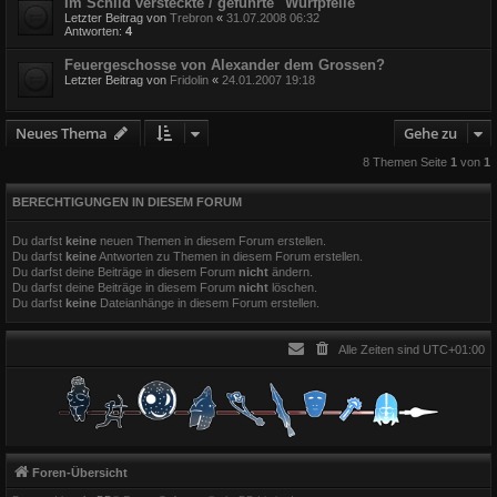
Im Schild versteckte / geführte "Wurfpfeile"
Letzter Beitrag von
Trebron
«
31.07.2008 06:32
Antworten:
4
Feuergeschosse von Alexander dem Grossen?
Letzter Beitrag von
Fridolin
«
24.01.2007 19:18
Neues Thema
Gehe zu
8 Themen Seite
1
von
1
BERECHTIGUNGEN IN DIESEM FORUM
Du darfst
keine
neuen Themen in diesem Forum erstellen.
Du darfst
keine
Antworten zu Themen in diesem Forum erstellen.
Du darfst deine Beiträge in diesem Forum
nicht
ändern.
Du darfst deine Beiträge in diesem Forum
nicht
löschen.
Du darfst
keine
Dateianhänge in diesem Forum erstellen.
Alle Zeiten sind
UTC+01:00
Foren-Übersicht