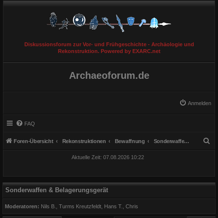
Diskussionsforum zur Vor- und Frühgeschichte - Archäologie und
Rekonstruktion. Powered by EXARC.net
Archaeoforum.de
Anmelden
FAQ
S
Foren-Übersicht
Rekonstruktionen
Bewaffnung
Sonderwaffen & Belagerungsgerät
u
Aktuelle Zeit: 07.08.2026 10:22
c
h
e
Sonderwaffen & Belagerungsgerät
Moderatoren:
Nils B.
,
Turms Kreutzfeldt
,
Hans T.
,
Chris