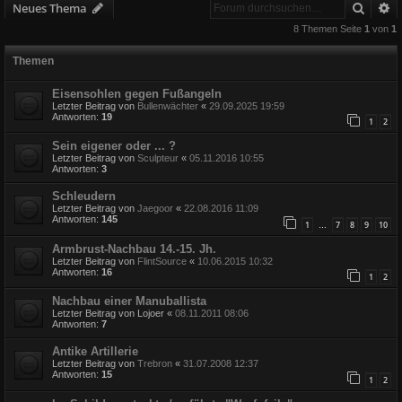
Suche
E
Neues Thema
8 Themen Seite
1
von
1
Themen
Eisensohlen gegen Fußangeln
Letzter Beitrag von
Bullenwächter
«
29.09.2025 19:59
Antworten:
19
1
2
Sein eigener oder ... ?
Letzter Beitrag von
Sculpteur
«
05.11.2016 10:55
Antworten:
3
Schleudern
Letzter Beitrag von
Jaegoor
«
22.08.2016 11:09
Antworten:
145
1
7
8
9
10
…
Armbrust-Nachbau 14.-15. Jh.
Letzter Beitrag von
FlintSource
«
10.06.2015 10:32
Antworten:
16
1
2
Nachbau einer Manuballista
Letzter Beitrag von
Lojoer
«
08.11.2011 08:06
Antworten:
7
Antike Artillerie
Letzter Beitrag von
Trebron
«
31.07.2008 12:37
Antworten:
15
1
2