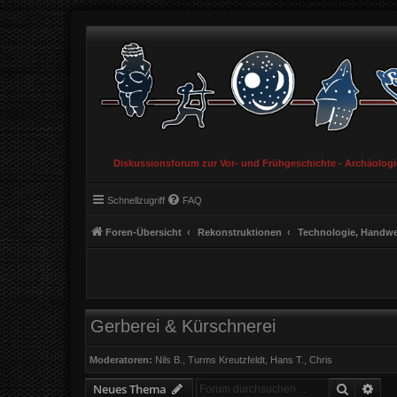
Diskussionsforum zur Vor- und Frühgeschichte - Archäolog
Schnellzugriff
FAQ
Foren-Übersicht
Rekonstruktionen
Technologie, Handwer
Gerberei & Kürschnerei
Moderatoren:
Nils B.
,
Turms Kreutzfeldt
,
Hans T.
,
Chris
Suche
Erw
Neues Thema