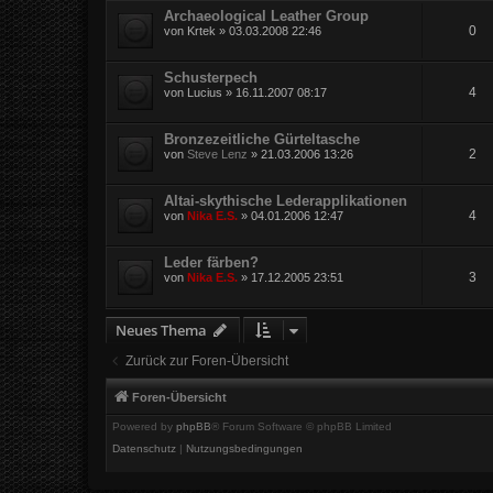
Archaeological Leather Group
0
von
Krtek
»
03.03.2008 22:46
Schusterpech
4
von
Lucius
»
16.11.2007 08:17
Bronzezeitliche Gürteltasche
2
von
Steve Lenz
»
21.03.2006 13:26
Altai-skythische Lederapplikationen
4
von
Nika E.S.
»
04.01.2006 12:47
Leder färben?
3
von
Nika E.S.
»
17.12.2005 23:51
Neues Thema
Zurück zur Foren-Übersicht
Foren-Übersicht
Powered by
phpBB
® Forum Software © phpBB Limited
Datenschutz
|
Nutzungsbedingungen