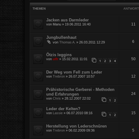
THEMEN
ANTWORT
Jacken aus Darmleder
11
von
Manu
»
19.06.2011 16:40
Jungbullenhaut
6
von
Thomas A.
»
26.03.2011 12:29
Ötzis leggins
50
von
ulfr
»
15.02.2011 11:01
1
2
3
4
Der Weg vom Fell zum Leder
12
von
Trebron
»
26.07.2007 10:57
Prähistorische Gerberei - Methoden
24
und Erfahrungen
von
Chris
»
28.12.2007 22:02
1
2
Leder der Kelten?
15
von
Lassie
»
06.07.2010 08:16
1
2
Herstellung von Lederschnüren
5
von
Trebron
»
06.02.2009 09:36