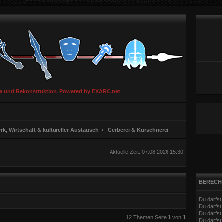
ie und Rekonstruktion. Powered by EXARC.net
k, Wirtschaft & kultureller Austausch
Gerberei & Kürschnerei
Aktuelle Zeit: 07.08.2026 15:30
BERECH
Du darfs
Du darfs
Du darfst
eiterte Suche
12 Themen Seite
1
von
1
Du darfst