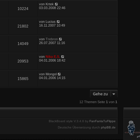
von
Krtek
03.03.2008 22:46
10224
von
Lucius
16.11.2007 10:49
21802
von
Trebron
26.07.2007 11:16
14049
von
Nika E.S.
04.01.2006 18:42
20953
von
Mongol
04.01.2006 14:15
15865
Gehe zu
12 Themen Seite
1
von
1
BlackBoard style V.3.4.6 by
FanFanlaTuFlippe
Deutsche Übersetzung durch
phpBB.de