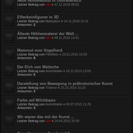
Neue Höhlenkunst in Ostfrankreich
Letzter Beitrag von
ulfr
«
17.11.2018 08:52
Elfenbeinfiguren in 3D
Letzter Beitrag von
Blattspitze
«
14.11.2018 22:41
Antworten:
2
Älteste Höhlenmalerei der Welt ...
Letzter Beitrag von
ulfr
«
08.11.2018 14:01
Mammut vom Vogelherd
Letzter Beitrag von
FlintMetz
«
23.01.2016 19:29
Antworten:
8
Der Elch von Weitsche
Letzter Beitrag von
AxtimWalde
«
18.12.2015 13:09
Antworten:
5
Darstellung von Bewegung in prähistorischer Kunst
Letzter Beitrag von
Trebron
«
15.10.2015 15:20
Antworten:
3
Farbe auf Milchbasis
Letzter Beitrag von
AxtimWalde
«
03.07.2015 21:29
Antworten:
3
Wir waren das mit der Kunst ...
Letzter Beitrag von
ulfr
«
24.04.2015 20:30