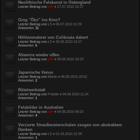
Neolithische Felskunst in Ostengland
Letzter Beitrag von
ulfr
«
17.07.2010 10:27
Ging "Ötzi" ins Kino?
Letzter Beitrag von
LS
«
06.07.2010 11:29
Antworten:
11
Höhlenmalerei von Coliboaia datiert
Letzter Beitrag von
LS
«
30.06.2010 10:27
Antworten:
5
Altamira wieder offen
Letzter Beitrag von
ulfr
«
08.06.2010 18:33
Japanische Venus
Letzter Beitrag von
Martin
«
06.06.2010 20:02
Antworten:
2
Rötelwerkstatt
Letzter Beitrag von
Fridolin
«
04.06.2010 11:24
Antworten:
1
Felsbilder in Australien
Letzter Beitrag von
ulfr
«
04.06.2010 09:20
Antworten:
4
Verzierte Straußeneierschalen zeugen von abstraktem
Denken
Letzter Beitrag von
LS
«
01.03.2010 22:39
Antworten:
1