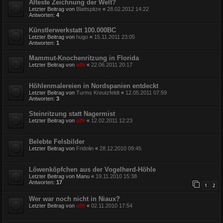
Älteste Zeichnung der Welt?
Letzter Beitrag von
Blattspitze
«
28.02.2012 14:22
Antworten:
4
Künstlerwerkstatt 100.000BC
Letzter Beitrag von
hugo
«
15.11.2011 23:05
Antworten:
1
Mammut-Knochenritzung in Florida
Letzter Beitrag von
ulfr
«
22.06.2011 20:17
Höhlenmalereien in Nordspanien entdeckt
Letzter Beitrag von
Turms Kreutzfeldt
«
12.05.2011 07:59
Antworten:
3
Steinritzung statt Nagermist
Letzter Beitrag von
ulfr
«
12.02.2011 12:23
Belebte Felsbilder
Letzter Beitrag von
Fridolin
«
28.12.2010 09:45
Löwenköpfchen aus der Vogelherd-Höhle
Letzter Beitrag von
Manu
«
19.11.2010 15:38
Antworten:
17
1
2
Wer war noch nicht in Niaux?
Letzter Beitrag von
ulfr
«
02.11.2010 17:54