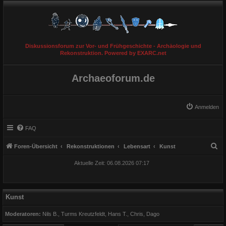
Diskussionsforum zur Vor- und Frühgeschichte - Archäologie und
Rekonstruktion. Powered by EXARC.net
Archaeoforum.de
Anmelden
FAQ
S
Foren-Übersicht
Rekonstruktionen
Lebensart
Kunst
u
Aktuelle Zeit: 06.08.2026 07:17
c
h
e
Kunst
Moderatoren:
Nils B.
,
Turms Kreutzfeldt
,
Hans T.
,
Chris
,
Dago