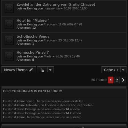
Zweifel an der Datierung von Grotte Chauvet
Letzter Beitrag von
hunasiensis
«
10.01.2010 11:06
Rötel für "Malerei"
Letzter Beitrag von
Trebron
«
11.09.2009 07:28
Antworten:
12
Schottische Venus
Letzter Beitrag von
Trebron
«
23.08.2009 12:42
Antworten:
1
Römische Pinsel?
Letzter Beitrag von
Martin
«
26.07.2009 17:46
Antworten:
5
Neues Thema
Gehe zu
1
2
56 Themen
BERECHTIGUNGEN IN DIESEM FORUM
Du darfst
keine
neuen Themen in diesem Forum erstellen.
Du darfst
keine
Antworten zu Themen in diesem Forum erstellen.
Du darfst deine Beiträge in diesem Forum
nicht
ändern.
Du darfst deine Beiträge in diesem Forum
nicht
löschen.
Du darfst
keine
Dateianhänge in diesem Forum erstellen.