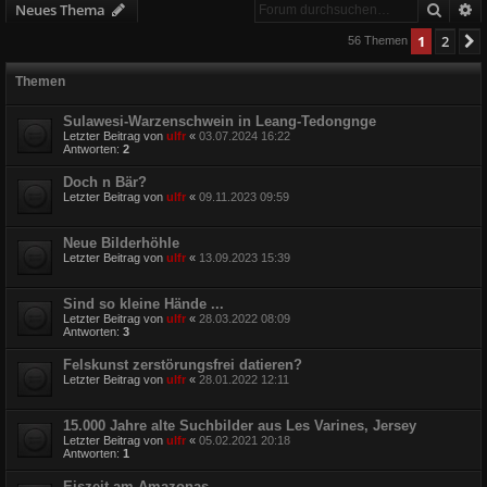
Suche
E
Neues Thema
1
2
56 Themen
Themen
Sulawesi-Warzenschwein in Leang-Tedongnge
Letzter Beitrag von
ulfr
«
03.07.2024 16:22
Antworten:
2
Doch n Bär?
Letzter Beitrag von
ulfr
«
09.11.2023 09:59
Neue Bilderhöhle
Letzter Beitrag von
ulfr
«
13.09.2023 15:39
Sind so kleine Hände ...
Letzter Beitrag von
ulfr
«
28.03.2022 08:09
Antworten:
3
Felskunst zerstörungsfrei datieren?
Letzter Beitrag von
ulfr
«
28.01.2022 12:11
15.000 Jahre alte Suchbilder aus Les Varines, Jersey
Letzter Beitrag von
ulfr
«
05.02.2021 20:18
Antworten:
1
Eiszeit am Amazonas