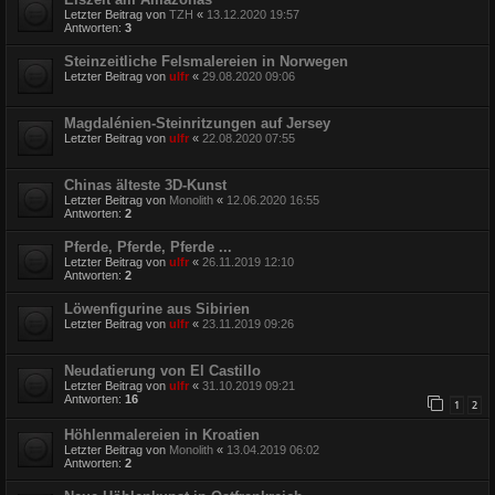
Letzter Beitrag von
TZH
«
13.12.2020 19:57
Antworten:
3
Steinzeitliche Felsmalereien in Norwegen
Letzter Beitrag von
ulfr
«
29.08.2020 09:06
Magdalénien-Steinritzungen auf Jersey
Letzter Beitrag von
ulfr
«
22.08.2020 07:55
Chinas älteste 3D-Kunst
Letzter Beitrag von
Monolith
«
12.06.2020 16:55
Antworten:
2
Pferde, Pferde, Pferde ...
Letzter Beitrag von
ulfr
«
26.11.2019 12:10
Antworten:
2
Löwenfigurine aus Sibirien
Letzter Beitrag von
ulfr
«
23.11.2019 09:26
Neudatierung von El Castillo
Letzter Beitrag von
ulfr
«
31.10.2019 09:21
Antworten:
16
1
2
Höhlenmalereien in Kroatien
Letzter Beitrag von
Monolith
«
13.04.2019 06:02
Antworten:
2