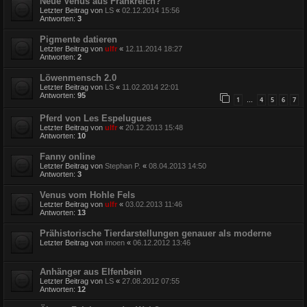
Neue Venus aus Frankreich?
Letzter Beitrag von
LS
«
02.12.2014 15:56
Antworten:
3
Pigmente datieren
Letzter Beitrag von
ulfr
«
12.11.2014 18:27
Antworten:
2
Löwenmensch 2.0
Letzter Beitrag von
LS
«
11.02.2014 22:01
Antworten:
95
1
4
5
6
7
…
Pferd von Les Espelugues
Letzter Beitrag von
ulfr
«
20.12.2013 15:48
Antworten:
10
Fanny online
Letzter Beitrag von
Stephan P.
«
08.04.2013 14:50
Antworten:
3
Venus vom Hohle Fels
Letzter Beitrag von
ulfr
«
03.02.2013 11:46
Antworten:
13
Prähistorische Tierdarstellungen genauer als moderne
Letzter Beitrag von
imoen
«
06.12.2012 13:46
Anhänger aus Elfenbein
Letzter Beitrag von
LS
«
27.08.2012 07:55
Antworten:
12