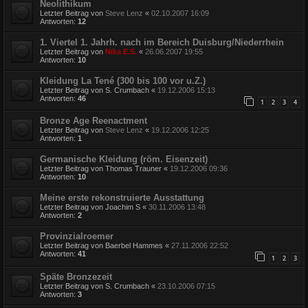
Neolithikum
Letzter Beitrag von
Steve Lenz
«
02.10.2007 16:09
Antworten:
12
1. Viertel 1. Jahrh. nach im Bereich Duisburg/Niederrhein
Letzter Beitrag von
Nika E.S.
«
26.06.2007 19:55
Antworten:
10
Kleidung La Tené (300 bis 100 vor u.Z.)
Letzter Beitrag von
S. Crumbach
«
19.12.2006 15:13
Antworten:
46
1
2
3
4
Bronze Age Reenactment
Letzter Beitrag von
Steve Lenz
«
19.12.2006 12:25
Antworten:
1
Germanische Kleidung (röm. Eisenzeit)
Letzter Beitrag von
Thomas Trauner
«
19.12.2006 09:36
Antworten:
10
Meine erste rekonstruierte Ausstattung
Letzter Beitrag von
Joachim S
«
30.11.2006 13:48
Antworten:
2
Provinzialroemer
Letzter Beitrag von
Baerbel Hammes
«
27.11.2006 22:52
Antworten:
41
1
2
3
Späte Bronzezeit
Letzter Beitrag von
S. Crumbach
«
23.10.2006 07:15
Antworten:
3