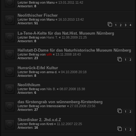
Letzter Beitrag von
Manu
«
13.01.2011 11:42
Antworten:
8
Neolithischer Fischer
Letzter Beitrag von
Manu
«
16.10.2010 13:42
Antworten:
51
1
2
3
4
La-Tene-A-Kelte für das Nat.Hist. Museum Nürnberg
Letzter Beitrag von
Hans T.
«
11.08.2009 21:25
Antworten:
8
Hallstatt-D-Dame für das Naturhistorische Museum Nürnberg
Letzter Beitrag von
ulfr
«
13.11.2008 18:43
Antworten:
23
1
2
Hunsrück-Eifel Kultur
Letzter Beitrag von
anna d.
«
04.10.2008 20:18
Antworten:
8
Neolithikum
Letzter Beitrag von
Nils B.
«
08.07.2008 15:38
Antworten:
6
das fürstengrab von wünnenberg-fürstenberg
Letzter Beitrag von
Interessierter
«
27.03.2008 23:56
Antworten:
27
1
2
Skordisker 2. Jhd.v.d.Z
Letzter Beitrag von
Kreti
«
11.12.2007 22:25
Antworten:
16
1
2