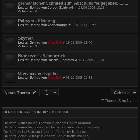
germanischer Schmied zum Abschuss freigegeben.........
Letzter Beitrag von
Jeroen Zuiderwijk
«
28.04.2006 10:23
Antworten:
6
Palmyra - Kleidung
Letzter Beitrag von
Ahenobarbus
«
23.01.2006 22:27
Skythen
Letzter Beitrag von
Nika E.S.
«
19.01.2006 19:40
Antworten:
3
Bronzezeit - Schnurrock
Letzter Beitrag von
Baerbel Hammes
«
07.12.2005 02:30
Griechische Hopliten
Letzter Beitrag von
Nika E.S.
«
06.12.2005 22:33
Neues Thema
Gehe zu
27 Themen Seite
1
von
1
BERECHTIGUNGEN IN DIESEM FORUM
Du darfst
keine
neuen Themen in diesem Forum erstellen.
Du darfst
keine
Antworten zu Themen in diesem Forum erstellen.
Du darfst deine Beiträge in diesem Forum
nicht
ändern.
Du darfst deine Beiträge in diesem Forum
nicht
löschen.