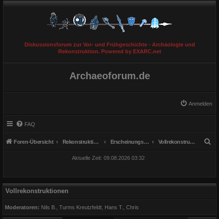
Diskussionsforum zur Vor- und Frühgeschichte - Archäologie und
Rekonstruktion. Powered by EXARC.net
Archaeoforum.de
Anmelden
FAQ
S
Foren-Übersicht
Rekonstruktionen
Erscheinungsbild & Bekleidung
Vollrekonstruktionen
u
Aktuelle Zeit: 09.08.2026 03:32
c
h
e
Vollrekonstruktionen
Moderatoren:
Nils B.
,
Turms Kreutzfeldt
,
Hans T.
,
Chris