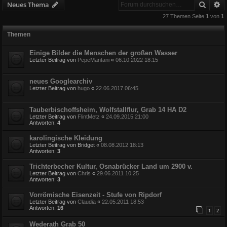
Suche
E
Neues Thema
27 Themen Seite
1
von
1
Themen
Einige Bilder die Menschen der großen Wasser
Letzter Beitrag von
PepeMantani
«
06.10.2022 18:15
neues Googlearchiv
Letzter Beitrag von
hugo
«
22.06.2017 06:45
Tauberbischoffsheim, Wolfstallflur, Grab 14 HA D2
Letzter Beitrag von
FlintMetz
«
24.09.2015 21:00
Antworten:
4
karolingische Kleidung
Letzter Beitrag von
Bridget
«
08.08.2012 18:13
Antworten:
3
Trichterbecher Kultur, Osnabrücker Land um 2900 v.
Letzter Beitrag von
Chris
«
29.06.2011 10:25
Antworten:
3
Vorrömische Eisenzeit - Stufe von Ripdorf
Letzter Beitrag von
Claudia
«
22.05.2011 18:53
Antworten:
16
1
2
Wederath Grab 50