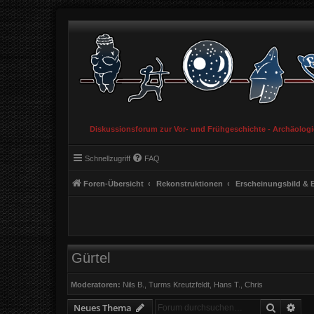
Diskussionsforum zur Vor- und Frühgeschichte - Archäolog
Schnellzugriff
FAQ
Foren-Übersicht
Rekonstruktionen
Erscheinungsbild & 
Gürtel
Moderatoren:
Nils B.
,
Turms Kreutzfeldt
,
Hans T.
,
Chris
Suche
Erw
Neues Thema