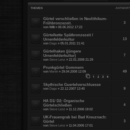
THEMEN
ANTWORT
Gürtel verschließen in Neolithikum-
3
Frühbronzezeit.
von
Willi
»
06.06.2012 17:22
Gürtelkette Spätbronzezeit /
13
Urnenfelderkultur
von
Dago
»
05.01.2011 21:41
Gürtelhaken (jüngere
7
Urnenfelderkultur)
von
Steve Lenz
»
22.01.2008 21:29
Prunkgürtel Gommern
49
von
Martin
»
29.04.2008 12:09
1
2
3
4
Skythische Guertelverschluesse
9
von
Dago
»
22.12.2007 13:40
HA D1/ D2: Organische
4
Gürtelschließen
von
Steve Lenz
»
11.12.2006 18:02
UK-Frauengrab bei Bad Kreuznach:
3
Gürtel
von
Steve Lenz
»
11.04.2006 17:01