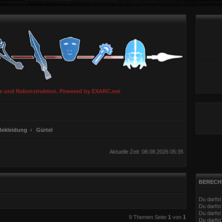
ie und Rekonstruktion. Powered by EXARC.net
Bekleidung
Gürtel
Aktuelle Zeit: 08.08.2026 05:35
BERECH
Du darfs
Du darfs
Du darfst
eiterte Suche
9 Themen Seite
1
von
1
Du darfst