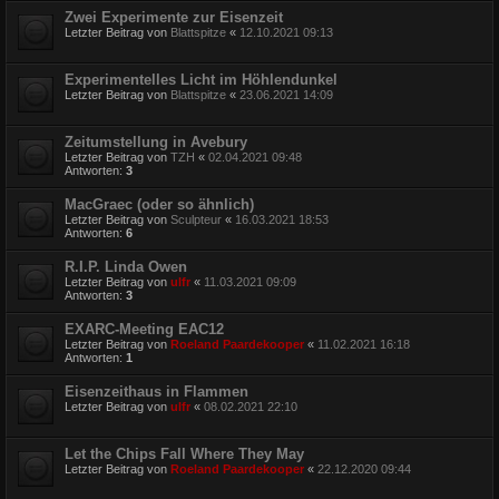
Zwei Experimente zur Eisenzeit
Letzter Beitrag von
Blattspitze
«
12.10.2021 09:13
Experimentelles Licht im Höhlendunkel
Letzter Beitrag von
Blattspitze
«
23.06.2021 14:09
Zeitumstellung in Avebury
Letzter Beitrag von
TZH
«
02.04.2021 09:48
Antworten:
3
MacGraec (oder so ähnlich)
Letzter Beitrag von
Sculpteur
«
16.03.2021 18:53
Antworten:
6
R.I.P. Linda Owen
Letzter Beitrag von
ulfr
«
11.03.2021 09:09
Antworten:
3
EXARC-Meeting EAC12
Letzter Beitrag von
Roeland Paardekooper
«
11.02.2021 16:18
Antworten:
1
Eisenzeithaus in Flammen
Letzter Beitrag von
ulfr
«
08.02.2021 22:10
Let the Chips Fall Where They May
Letzter Beitrag von
Roeland Paardekooper
«
22.12.2020 09:44