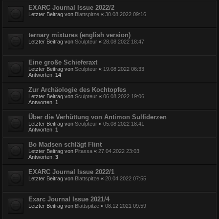
EXARC Journal Issue 2022/2
Letzter Beitrag von
Blattspitze
«
30.08.2022 09:16
ternary mixtures (english version)
Letzter Beitrag von
Sculpteur
«
28.08.2022 18:47
Eine große Schieferaxt
Letzter Beitrag von
Sculpteur
«
19.08.2022 06:33
Antworten:
14
Zur Archäologie des Kochtopfes
Letzter Beitrag von
Sculpteur
«
06.08.2022 19:06
Antworten:
1
Über die Verhüttung von Antimon Sulfiderzen
Letzter Beitrag von
Sculpteur
«
05.08.2022 18:41
Antworten:
1
Bo Madsen schlägt Flint
Letzter Beitrag von
Pitassa
«
27.04.2022 23:03
Antworten:
3
EXARC Journal Issue 2022/1
Letzter Beitrag von
Blattspitze
«
20.04.2022 07:55
Exarc Journal Issue 2021/4
Letzter Beitrag von
Blattspitze
«
08.12.2021 09:59