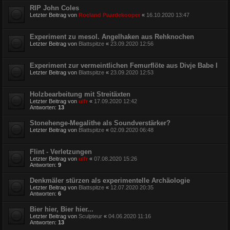
RIP John Coles
Letzter Beitrag von
Roeland Paardekooper
«
16.10.2020 13:47
Experiment zu mesol. Angelhaken aus Rehknochen
Letzter Beitrag von
Blattspitze
«
23.09.2020 12:56
Experiment zur vermeintlichen Femurflöte aus Divje Babe I
Letzter Beitrag von
Blattspitze
«
23.09.2020 12:53
Holzbearbeitung mit Streitäxten
Letzter Beitrag von
ulfr
«
17.09.2020 12:42
Antworten:
13
Stonehenge-Megalithe als Soundverstärker?
Letzter Beitrag von
Blattspitze
«
02.09.2020 06:48
Flint - Verletzungen
Letzter Beitrag von
ulfr
«
07.08.2020 15:26
Antworten:
9
Denkmäler stürzen als experimentelle Archäologie
Letzter Beitrag von
Blattspitze
«
12.07.2020 20:35
Antworten:
6
Bier hier, Bier hier...
Letzter Beitrag von
Sculpteur
«
04.06.2020 11:16
Antworten:
13