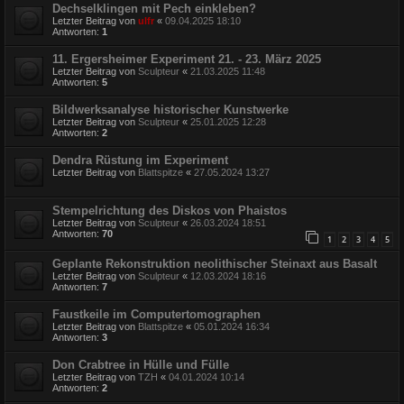
Dechselklingen mit Pech einkleben?
Letzter Beitrag von
ulfr
«
09.04.2025 18:10
Antworten:
1
11. Ergersheimer Experiment 21. - 23. März 2025
Letzter Beitrag von
Sculpteur
«
21.03.2025 11:48
Antworten:
5
Bildwerksanalyse historischer Kunstwerke
Letzter Beitrag von
Sculpteur
«
25.01.2025 12:28
Antworten:
2
Dendra Rüstung im Experiment
Letzter Beitrag von
Blattspitze
«
27.05.2024 13:27
Stempelrichtung des Diskos von Phaistos
Letzter Beitrag von
Sculpteur
«
26.03.2024 18:51
Antworten:
70
1
2
3
4
5
Geplante Rekonstruktion neolithischer Steinaxt aus Basalt
Letzter Beitrag von
Sculpteur
«
12.03.2024 18:16
Antworten:
7
Faustkeile im Computertomographen
Letzter Beitrag von
Blattspitze
«
05.01.2024 16:34
Antworten:
3
Don Crabtree in Hülle und Fülle
Letzter Beitrag von
TZH
«
04.01.2024 10:14
Antworten:
2