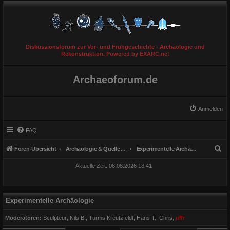
Diskussionsforum zur Vor- und Frühgeschichte - Archäologie und
Rekonstruktion. Powered by EXARC.net
Archaeoforum.de
Anmelden
FAQ
S
Foren-Übersicht
Archäologie & Quellengattungen
Experimentelle Archäologie
u
Aktuelle Zeit: 08.08.2026 18:41
c
h
e
Experimentelle Archäologie
Moderatoren:
Sculpteur
,
Nils B.
,
Turms Kreutzfeldt
,
Hans T.
,
Chris
,
ulfr