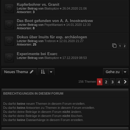
Kupferbohrer vs. Granit
Letzter Beitrag von
Blattspitze
«
26.04.2020 21:06
Antworten:
3
Das Boot gefunden von A. A. Inostrantzew
Letzter Beitrag von
PepeMantani
«
14.01.2020 12:33
Antworten:
8
Dokus über Inuits für exp. archäologen
Letzter Beitrag von
Trebron
«
12.01.2020 21:27
Antworten:
25
1
2
Experimente bei Exarc
Letzter Beitrag von
Blattspitze
«
17.12.2019 08:53
Neues Thema
Gehe zu
1
2
3
4
156 Themen
BERECHTIGUNGEN IN DIESEM FORUM
Du darfst
keine
neuen Themen in diesem Forum erstellen.
Du darfst
keine
Antworten zu Themen in diesem Forum erstellen.
Du darfst deine Beiträge in diesem Forum
nicht
ändern.
Du darfst deine Beiträge in diesem Forum
nicht
löschen.
Du darfst
keine
Dateianhänge in diesem Forum erstellen.