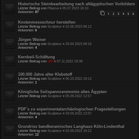
Historische Steinbearbeitung nach altägyptischen Vorbildern
Letzter Beitrag von
Pitassa
«
05.07.2023 16:10
Antworten:
87
1
2
3
4
5
6
Knotenmessschnur herstellen
Letzter Beitrag von
Sculpteur
«
02.06.2023 06:12
Antworten:
6
Jürgen Weiner
Letzter Beitrag von
Sculpteur
«
29.04.2023 08:16
Antworten:
4
Kernbeil-Schäftung
Letzter Beitrag von
ulfr
«
07.11.2022 19:38
100.000 Jahre alter Klebstoff
Letzter Beitrag von
Sculpteur
«
06.10.2022 19:12
Antworten:
1
Königliche Seilspannzeremonie altes Ägypten
Letzter Beitrag von
Sculpteur
«
05.09.2022 12:57
PDF´s zu experimentalarchäologischen Fragestellungen
Letzter Beitrag von
Sculpteur
«
03.09.2022 13:57
Antworten:
4
Grundriss bandkeramisches Langhaus Köln-Lindenthal
Letzter Beitrag von
Sculpteur
«
02.09.2022 19:12
Antworten:
12