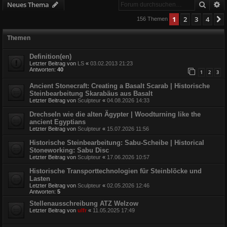
Suche
E
Neues Thema
1
2
3
4
156 Themen
Themen
Definition(en)
Letzter Beitrag von
LS
«
03.02.2013 21:23
Antworten:
40
1
2
3
Ancient Stonecraft: Creating a Basalt Scarab | Historische
Steinbearbeitung Skarabäus aus Basalt
Letzter Beitrag von
Sculpteur
«
04.08.2026 14:33
Drechseln wie die alten Ägypter | Woodturning like the
ancient Egyptians
Letzter Beitrag von
Sculpteur
«
15.07.2026 11:56
Historische Steinbearbeitung: Sabu-Scheibe | Historical
Stoneworking: Sabu Disc
Letzter Beitrag von
Sculpteur
«
17.06.2026 10:57
Historische Transporttechnologien für Steinblöcke und
Lasten
Letzter Beitrag von
Sculpteur
«
02.05.2026 12:46
Antworten:
5
Stellenausschreibung ATZ Welzow
Letzter Beitrag von
ulfr
«
11.05.2025 17:49