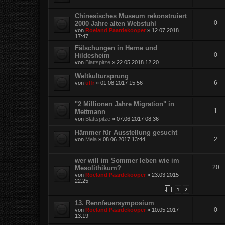
Chinesisches Museum rekonstruiert
0
2000 Jahre alten Webstuhl
von
Roeland Paardekooper
»
12.07.2018
17:47
Fälschungen in Herne und
0
Hildesheim
von
Blattspitze
»
22.05.2018 12:20
Weltkultursprung
6
von
ulfr
»
01.08.2017 15:56
"2 Millionen Jahre Migration" in
1
Mettmann
von
Blattspitze
»
07.06.2017 08:36
Hämmer für Ausstellung gesucht
2
von
Mela
»
08.06.2017 13:44
wer will im Sommer leben wie im
20
Mesolithikum?
von
Roeland Paardekooper
»
23.03.2015
22:25
1
2
13. Rennfeuersymposium
0
von
Roeland Paardekooper
»
10.05.2017
13:19