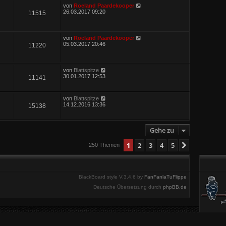
von
Roeland Paardekooper
26.03.2017 09:20
11515
von
Roeland Paardekooper
05.03.2017 20:46
11220
von
Blattspitze
30.01.2017 12:53
11141
von
Blattspitze
14.12.2016 13:36
15138
Gehe zu
1
2
3
4
5
Nächste
250 Themen
BlackBoard style V.3.4.6 by
FanFanlaTuFlippe
Deutsche Übersetzung durch
phpBB.de