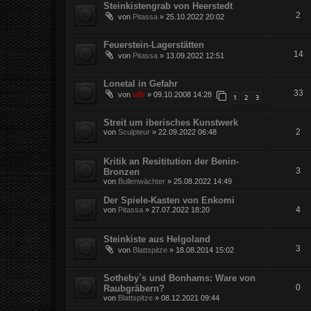
Steinkistengrab von Heerstedt
2
von
Pitassa
»
25.10.2022 20:02
Feuerstein-Lagerstätten
14
von
Pitassa
»
13.09.2022 12:51
Lonetal in Gefahr
33
von
ulfr
»
09.10.2008 14:28
1
2
3
Streit um iberisches Kunstwerk
2
von
Sculpteur
»
22.09.2022 06:48
Kritik an Resititution der Benin-
3
Bronzen
von
Bullenwächter
»
25.08.2022 14:49
Der Spiele-Kasten von Enkomi
4
von
Pitassa
»
27.07.2022 18:20
Steinkiste aus Helgoland
3
von
Blattspitze
»
18.08.2014 15:02
Sotheby`s und Bonhams: Ware von
0
Raubgräbern?
von
Blattspitze
»
08.12.2021 09:44