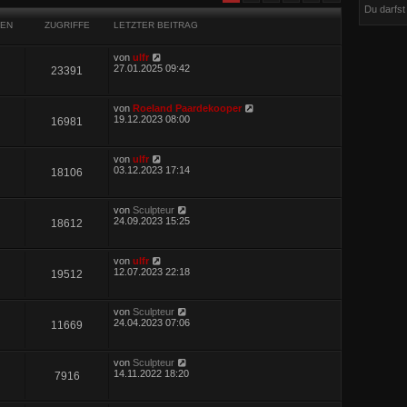
Du darfs
EN
ZUGRIFFE
LETZTER BEITRAG
von
ulfr
27.01.2025 09:42
23391
von
Roeland Paardekooper
19.12.2023 08:00
16981
von
ulfr
03.12.2023 17:14
18106
von
Sculpteur
24.09.2023 15:25
18612
von
ulfr
12.07.2023 22:18
19512
von
Sculpteur
24.04.2023 07:06
11669
von
Sculpteur
14.11.2022 18:20
7916