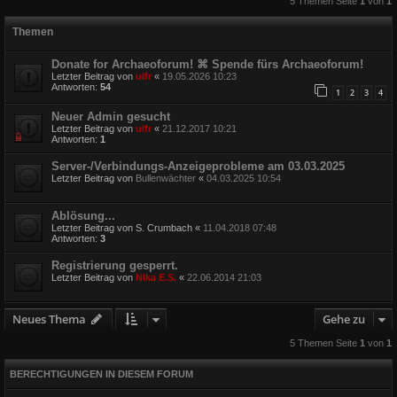
5 Themen Seite
1
von
1
Themen
Donate for Archaeoforum! ⌘ Spende fürs Archaeoforum!
Letzter Beitrag von
ulfr
«
19.05.2026 10:23
Antworten:
54
1
2
3
4
Neuer Admin gesucht
Letzter Beitrag von
ulfr
«
21.12.2017 10:21
Antworten:
1
Server-/Verbindungs-Anzeigeprobleme am 03.03.2025
Letzter Beitrag von
Bullenwächter
«
04.03.2025 10:54
Ablösung...
Letzter Beitrag von
S. Crumbach
«
11.04.2018 07:48
Antworten:
3
Registrierung gesperrt.
Letzter Beitrag von
Nika E.S.
«
22.06.2014 21:03
Neues Thema
Gehe zu
5 Themen Seite
1
von
1
BERECHTIGUNGEN IN DIESEM FORUM