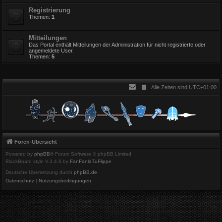
Registrierung
Themen:
1
Mitteilungen
Das Portal enthält Mitteilungen der Administration für nicht registrierte oder
angemeldete User.
Themen:
5
Alle Zeiten sind
UTC+01:00
Foren-Übersicht
Powered by
phpBB
® Forum Software © phpBB Limited
BlackBoard style V.3.4.6 by
FanFanlaTuFlippe
Deutsche Übersetzung durch
phpBB.de
Datenschutz
|
Nutzungsbedingungen