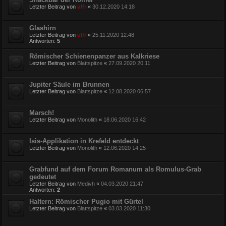
Letzter Beitrag von
ulfr
«
30.12.2020 14:18
Glashirn
Letzter Beitrag von
ulfr
«
25.11.2020 12:48
Antworten:
5
Römischer Schienenpanzer aus Kalkriese
Letzter Beitrag von
Blattspitze
«
27.09.2020 20:11
Jupiter Säule im Brunnen
Letzter Beitrag von
Blattspitze
«
12.08.2020 06:57
Marsch!
Letzter Beitrag von
Monolith
«
18.06.2020 16:42
Isis-Applikation in Krefeld entdeckt
Letzter Beitrag von
Monolith
«
12.06.2020 14:25
Grabfund auf dem Forum Romanum als Romulus-Grab
gedeutet
Letzter Beitrag von
Medivh
«
04.03.2020 21:47
Antworten:
2
Haltern: Römischer Pugio mit Gürtel
Letzter Beitrag von
Blattspitze
«
03.03.2020 11:30