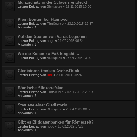
Münzschatz in der Schweiz entdeckt
Letzter Beitrag von
Blattspitze
«
19.11.2015 13:30
Klein Bonum bei Hannover
Letzter Beitrag von
FlintSource
«
23.10.2015 12:37
Antworten:
4
Auf den Spuren von Varus Legionen
Letzter Beitrag von
hugo
«
21.07.2015 06:54
Antworten:
8
Wo der Kaiser zu Fuß hingeht ...
Letzter Beitrag von
Blattspitze
«
27.04.2015 13:02
Gladiatoren tranken Asche-Drink
Letzter Beitrag von
ulfr
«
29.10.2014 20:24
Römische Silexartefakte
Letzter Beitrag von
FlintSource
«
02.05.2012 20:53
Antworten:
2
Statuette einer Gladiatorin
Letzter Beitrag von
Blattspitze
«
20.04.2012 08:59
Antworten:
4
Gibt es Bilddatenbanken für Römerzeit?
Letzter Beitrag von
hugo
«
18.02.2012 17:22
Antworten:
7