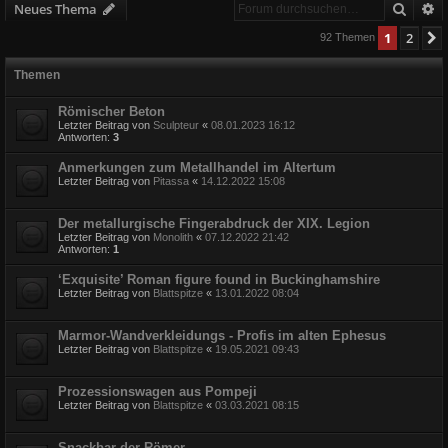
Suche
E
Neues Thema
1
2
92 Themen
Themen
Römischer Beton
Letzter Beitrag von
Sculpteur
«
08.01.2023 16:12
Antworten:
3
Anmerkungen zum Metallhandel im Altertum
Letzter Beitrag von
Pitassa
«
14.12.2022 15:08
Der metallurgische Fingerabdruck der XIX. Legion
Letzter Beitrag von
Monolith
«
07.12.2022 21:42
Antworten:
1
‘Exquisite’ Roman figure found in Buckinghamshire
Letzter Beitrag von
Blattspitze
«
13.01.2022 08:04
Marmor-Wandverkleidungs - Profis im alten Ephesus
Letzter Beitrag von
Blattspitze
«
19.05.2021 09:43
Prozessionswagen aus Pompeji
Letzter Beitrag von
Blattspitze
«
03.03.2021 08:15
Snackbar der Römer