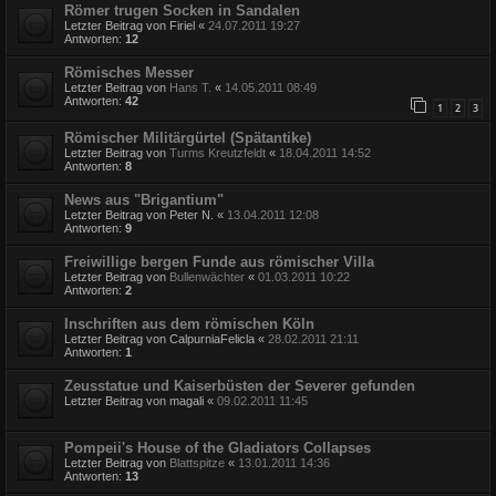
Römer trugen Socken in Sandalen
Letzter Beitrag von
Firiel
«
24.07.2011 19:27
Antworten:
12
Römisches Messer
Letzter Beitrag von
Hans T.
«
14.05.2011 08:49
Antworten:
42
1
2
3
Römischer Militärgürtel (Spätantike)
Letzter Beitrag von
Turms Kreutzfeldt
«
18.04.2011 14:52
Antworten:
8
News aus "Brigantium"
Letzter Beitrag von
Peter N.
«
13.04.2011 12:08
Antworten:
9
Freiwillige bergen Funde aus römischer Villa
Letzter Beitrag von
Bullenwächter
«
01.03.2011 10:22
Antworten:
2
Inschriften aus dem römischen Köln
Letzter Beitrag von
CalpurniaFelicla
«
28.02.2011 21:11
Antworten:
1
Zeusstatue und Kaiserbüsten der Severer gefunden
Letzter Beitrag von
magali
«
09.02.2011 11:45
Pompeii's House of the Gladiators Collapses
Letzter Beitrag von
Blattspitze
«
13.01.2011 14:36
Antworten:
13