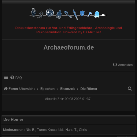
Diskussionsforum zur Vor- und Frühgeschichte - Archäologie und
Rekonstruktion. Powered by EXARC.net
Archaeoforum.de
Anmelden
FAQ
S
Foren-Übersicht
Epochen
Eisenzeit
Die Römer
u
Aktuelle Zeit: 09.08.2026 01:37
c
h
e
Die Römer
Moderatoren:
Nils B.
,
Turms Kreutzfeldt
,
Hans T.
,
Chris