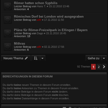
Römer hatten schon Syphilis
Letzter Beitrag von
Hans T.
«
15.12.2010 13:46
Antworten:
4
Römisches Dorf bei London wird ausgegraben
Letzter Beitrag von
ulfr
«
17.11.2010 11:50
Pläne für Römer-Freizeitpark in Ellingen / Bayern
Letzter Beitrag von
Dago
«
15.11.2010 18:45
Antworten:
13
Mithras
Letzter Beitrag von
ulfr
«
02.11.2010 17:56
Antworten:
6
Neues Thema
Gehe zu
1
2
92 Themen
BERECHTIGUNGEN IN DIESEM FORUM
Du darfst
keine
neuen Themen in diesem Forum erstellen.
Du darfst
keine
Antworten zu Themen in diesem Forum erstellen.
Du darfst deine Beiträge in diesem Forum
nicht
ändern.
Du darfst deine Beiträge in diesem Forum
nicht
löschen.
Du darfst
keine
Dateianhänge in diesem Forum erstellen.