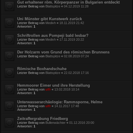
Gut erhaltener röm. Körperpanzer in Bulgarien entdeckt
Letzter Beitrag von
Blattspitze
«
04.12.2019 11:28
Uni Münster gibt Kunstwerk zurück
Letzter Beitrag von
Medivh
«
18.11.2019 21:42
Antworten:
1
Schriftrollen aus Pompeji bald lesbar?
Letzter Beitrag von
Medivh
«
17.11.2019 20:22
Antworten:
1
Der Holzarm vom Grund des römischen Brunnens
Letzter Beitrag von
Blattspitze
«
02.08.2019 07:24
Römische Boxhandschuhe
Letzter Beitrag von
Blattspitze
«
22.02.2018 17:16
Hemmoorer Eimer und ihre Herstellung
Letzter Beitrag von
ulfr
«
13.02.2018 10:14
Antworten:
1
Unterwasserarchäologie: Rammsporne, Helme
Letzter Beitrag von
ulfr
«
14.11.2017 17:48
Antworten:
1
Zeitraffergrabung Friedberg
Letzter Beitrag von
Bullenwächter
«
01.12.2016 20:00
Antworten:
1