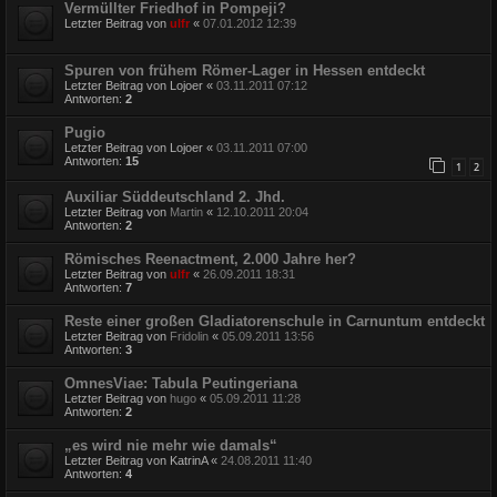
Vermüllter Friedhof in Pompeji?
Letzter Beitrag von
ulfr
«
07.01.2012 12:39
Spuren von frühem Römer-Lager in Hessen entdeckt
Letzter Beitrag von
Lojoer
«
03.11.2011 07:12
Antworten:
2
Pugio
Letzter Beitrag von
Lojoer
«
03.11.2011 07:00
Antworten:
15
1
2
Auxiliar Süddeutschland 2. Jhd.
Letzter Beitrag von
Martin
«
12.10.2011 20:04
Antworten:
2
Römisches Reenactment, 2.000 Jahre her?
Letzter Beitrag von
ulfr
«
26.09.2011 18:31
Antworten:
7
Reste einer großen Gladiatorenschule in Carnuntum entdeckt
Letzter Beitrag von
Fridolin
«
05.09.2011 13:56
Antworten:
3
OmnesViae: Tabula Peutingeriana
Letzter Beitrag von
hugo
«
05.09.2011 11:28
Antworten:
2
„es wird nie mehr wie damals“
Letzter Beitrag von
KatrinA
«
24.08.2011 11:40
Antworten:
4