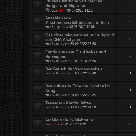
Vulkanausbrüche verursachen
3
Hunger und Migration
von
ulfr
»
09.07.2015 14:12
Anzahlen von
9
Mischungsverhältnissen ermitteln
von
Sculpteur
»
03.08.2022 19:09
Gesichter rekonstruiert nur aufgrund
0
von DNA-Analysen
von
Blattspitze
»
30.06.2022 15:50
Funde aus dem Eis Alaskas und
7
Norwegens
von
Blattspitze
»
21.01.2018 17:50
Der Geruch der Vergangenheit
1
von
Blattspitze
»
31.03.2022 06:40
Das kulturelle Erbe der Ukraine im
1
Krieg
von
Blattspitze
»
25.03.2022 11:25
Teenager - Kontinuitäten
1
von
Blattspitze
»
16.03.2022 21:30
Archäologie im Weltraum
0
von
ulfr
»
22.01.2022 11:32