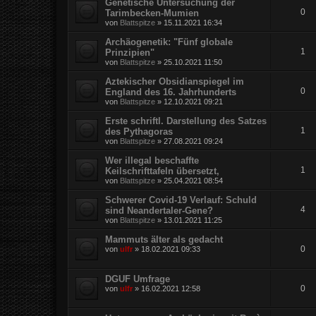
Genetische Untersuchung der
0
Tarimbecken-Mumien
von
Blattspitze
»
15.11.2021 16:34
Archäogenetik: "Fünf globale
1
Prinzipien"
von
Blattspitze
»
25.10.2021 11:50
Aztekischer Obsidianspiegel im
0
England des 16. Jahrhunderts
von
Blattspitze
»
12.10.2021 09:21
Erste schriftl. Darstellung des Satzes
1
des Pythagoras
von
Blattspitze
»
27.08.2021 09:24
Wer illegal beschaffte
1
Keilschrifttafeln übersetzt,
von
Blattspitze
»
25.04.2021 08:54
Schwerer Covid-19 Verlauf: Schuld
4
sind Neandertaler-Gene?
von
Blattspitze
»
13.01.2021 11:25
Mammuts älter als gedacht
0
von
ulfr
»
18.02.2021 09:33
DGUF Umfrage
0
von
ulfr
»
16.02.2021 12:58