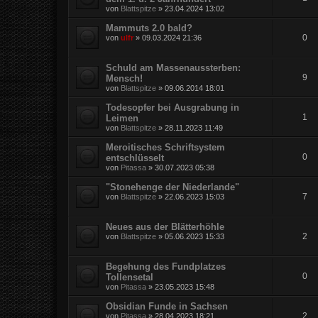
von
Blattspitze
»
23.04.2024 13:02
Mammuts 2.0 bald?
0
von
ulfr
»
09.03.2024 21:36
Schuld am Massenaussterben:
9
Mensch!
von
Blattspitze
»
09.06.2014 18:01
Todesopfer bei Ausgrabung in
1
Leimen
von
Blattspitze
»
28.11.2023 11:49
Meroitisches Schriftsystem
0
entschlüsselt
von
Pitassa
»
30.07.2023 05:38
"Stonehenge der Niederlande"
7
von
Blattspitze
»
22.06.2023 15:03
Neues aus der Blätterhöhle
2
von
Blattspitze
»
05.06.2023 15:33
Begehung des Fundplatzes
0
Tollensetal
von
Pitassa
»
23.05.2023 15:48
Obsidian Funde in Sachsen
2
von
Pitassa
»
28.04.2023 18:21