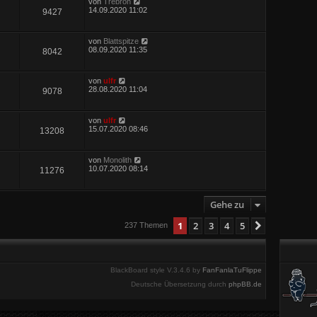
von
Trebron
14.09.2020 11:02
9427
von
Blattspitze
08.09.2020 11:35
8042
von
ulfr
28.08.2020 11:04
9078
von
ulfr
15.07.2020 08:46
13208
von
Monolith
10.07.2020 08:14
11276
Gehe zu
1
2
3
4
5
Nächste
237 Themen
BlackBoard style V.3.4.6 by
FanFanlaTuFlippe
Deutsche Übersetzung durch
phpBB.de