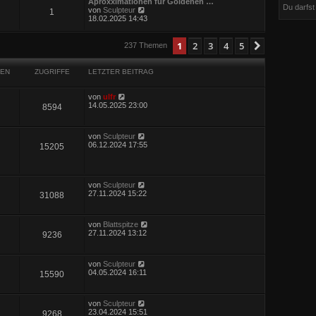
Aproxximationen für Goldenen …
Du darfs
N
von
Sculpteur
1
e
18.02.2025 14:43
u
e
eiterte Suche
s
1
2
3
4
5
Nächste
237 Themen
t
e
r
EN
ZUGRIFFE
LETZTER BEITRAG
B
e
i
von
ulfr
t
14.05.2025 23:00
8594
r
a
g
von
Sculpteur
06.12.2024 17:55
15205
von
Sculpteur
27.11.2024 15:22
31088
von
Blattspitze
27.11.2024 13:12
9236
von
Sculpteur
04.05.2024 16:11
15590
von
Sculpteur
23.04.2024 15:51
9268