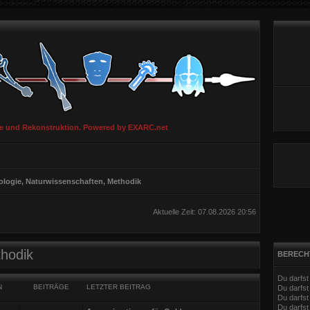
ie und Rekonstruktion. Powered by EXARC.net
ologie, Naturwissenschaften, Methodik
Aktuelle Zeit: 07.08.2026 20:56
thodik
BERECH
Du darfs
N
BEITRÄGE
LETZTER BEITRAG
Du darfs
Du darfst
Du darfst