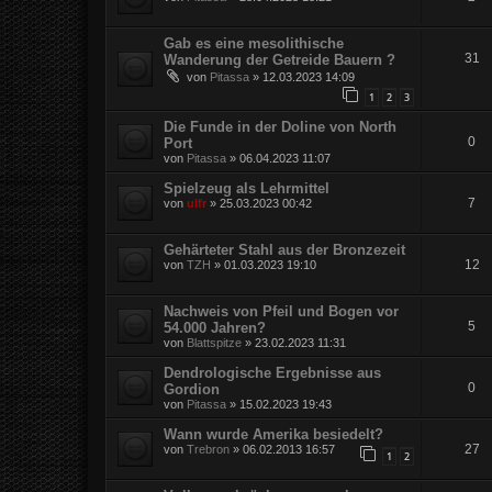
Gab es eine mesolithische
31
Wanderung der Getreide Bauern ?
von
Pitassa
»
12.03.2023 14:09
1
2
3
Die Funde in der Doline von North
0
Port
von
Pitassa
»
06.04.2023 11:07
Spielzeug als Lehrmittel
7
von
ulfr
»
25.03.2023 00:42
Gehärteter Stahl aus der Bronzezeit
12
von
TZH
»
01.03.2023 19:10
Nachweis von Pfeil und Bogen vor
5
54.000 Jahren?
von
Blattspitze
»
23.02.2023 11:31
Dendrologische Ergebnisse aus
0
Gordion
von
Pitassa
»
15.02.2023 19:43
Wann wurde Amerika besiedelt?
27
von
Trebron
»
06.02.2013 16:57
1
2