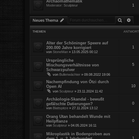
Archäomathematik
1
Moderator:
Sculpteur
Suche
Erw
Neues Thema
THEMEN
ANTWORT
Alter der Schöninger Speere auf
1
200.000 Jahre korrigiert
von
StoneMan
»
13.05.2025 00:12
Ursprüngliche
5
Mischungsverhältnisse von
Schwarzpulver
von
Bullenwächter
»
09.08.2022 19:06
Nachempfindung von Ötzi durch
10
Open AI
von
Sculpteur
»
23.11.2024 11:42
Archäologie-Skandal - bewußt
0
gefälschte Datierungen?
von
Blattspitze
»
27.11.2024 13:12
Orang Utan behandelt Wunde mit
0
Heilpflanze
von
Sculpteur
»
04.05.2024 16:11
Mikroplastik in Bodenproben aus
1
dem 1. u. 2 Jahrhundert