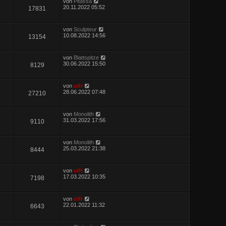
von
Pitassa
20.11.2022 05:52
17831
von
Sculpteur
10.08.2022 14:56
13154
von
Blattspitze
30.06.2022 15:50
8129
von
ulfr
28.06.2022 07:48
27210
von
Monolith
31.03.2022 17:56
9110
von
Monolith
25.03.2022 21:38
8444
von
ulfr
17.03.2022 10:35
7198
von
ulfr
22.01.2022 11:32
6643