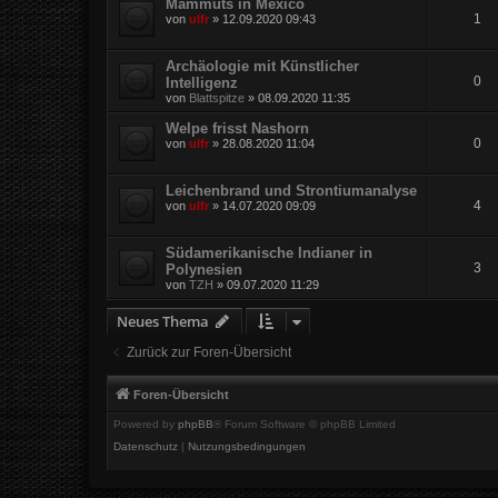
Mammuts in Mexico
1
von
ulfr
»
12.09.2020 09:43
Archäologie mit Künstlicher
0
Intelligenz
von
Blattspitze
»
08.09.2020 11:35
Welpe frisst Nashorn
0
von
ulfr
»
28.08.2020 11:04
Leichenbrand und Strontiumanalyse
4
von
ulfr
»
14.07.2020 09:09
Südamerikanische Indianer in
3
Polynesien
von
TZH
»
09.07.2020 11:29
Neues Thema
Zurück zur Foren-Übersicht
Foren-Übersicht
Powered by
phpBB
® Forum Software © phpBB Limited
Datenschutz
|
Nutzungsbedingungen