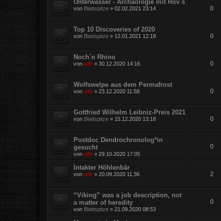
Unterwasser - Archäologie mit Rov`s
0
von
Blattspitze
»
02.02.2021 23:14
Top 10 Discoveries of 2020
0
von
Blattspitze
»
12.01.2021 12:18
Noch´n Rhino
0
von
ulfr
»
30.12.2020 14:16
Wolfswelpe aus dem Permafrost
0
von
ulfr
»
23.12.2020 11:58
Gottfried Wilhelm Leibniz-Preis 2021
0
von
Blattspitze
»
15.12.2020 13:18
Postdoc Dendrochronolog*in
0
gesucht
von
ulfr
»
29.10.2020 17:05
Intakter Höhlenbär
2
von
ulfr
»
20.09.2020 11:36
“Viking” was a job description, not
0
a matter of heredity
von
Blattspitze
»
21.09.2020 08:53