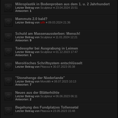
Mikroplastik in Bodenproben aus dem 1. u. 2 Jahrhundert
Letzter Beitrag von
Sculpteur
«
23.04.2024 15:51
Antworten:
1
Mammuts 2.0 bald?
Letzter Beitrag von
ulfr
«
09.03.2024 21:36
Schuld am Massenaussterben: Mensch!
Letzter Beitrag von
Sculpteur
«
11.01.2024 12:21
Antworten:
9
Todesopfer bei Ausgrabung in Leimen
Letzter Beitrag von
Sculpteur
«
01.12.2023 17:47
Antworten:
1
Meroitisches Schriftsystem entschlüsselt
Letzter Beitrag von
Pitassa
«
30.07.2023 05:38
"Stonehenge der Niederlande"
Letzter Beitrag von
Monolith
«
08.07.2023 10:13
Antworten:
7
Neues aus der Blätterhöhle
Letzter Beitrag von
Sculpteur
«
06.06.2023 06:11
Antworten:
2
Begehung des Fundplatzes Tollensetal
Letzter Beitrag von
Pitassa
«
23.05.2023 15:48