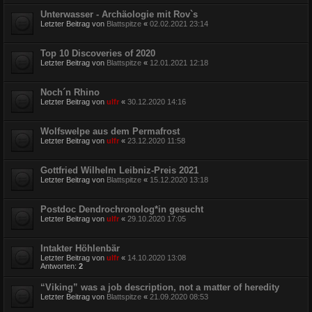
Unterwasser - Archäologie mit Rov`s
Letzter Beitrag von
Blattspitze
«
02.02.2021 23:14
Top 10 Discoveries of 2020
Letzter Beitrag von
Blattspitze
«
12.01.2021 12:18
Noch´n Rhino
Letzter Beitrag von
ulfr
«
30.12.2020 14:16
Wolfswelpe aus dem Permafrost
Letzter Beitrag von
ulfr
«
23.12.2020 11:58
Gottfried Wilhelm Leibniz-Preis 2021
Letzter Beitrag von
Blattspitze
«
15.12.2020 13:18
Postdoc Dendrochronolog*in gesucht
Letzter Beitrag von
ulfr
«
29.10.2020 17:05
Intakter Höhlenbär
Letzter Beitrag von
ulfr
«
14.10.2020 13:08
Antworten:
2
“Viking” was a job description, not a matter of heredity
Letzter Beitrag von
Blattspitze
«
21.09.2020 08:53