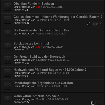
Obsidian Funde in Sachsen
Letzter Beitrag von
ulfr
«
15.05.2023 16:15
Antworten:
2
Gab es eine mesolithische Wanderung der Getreide Bauern ?
Letzter Beitrag von
Sculpteur
«
21.04.2023 09:21
Antworten:
31
1
2
3
Die Funde in der Doline von North Port
Letzter Beitrag von
Pitassa
«
06.04.2023 11:07
Spielzeug als Lehrmittel
Letzter Beitrag von
ulfr
«
25.03.2023 23:29
Antworten:
7
Gehärteter Stahl aus der Bronzezeit
Letzter Beitrag von
Sculpteur
«
07.03.2023 16:12
Antworten:
12
Nachweis von Pfeil und Bogen vor 54.000 Jahren?
Letzter Beitrag von
Sculpteur
«
01.03.2023 11:04
Antworten:
5
Dendrologische Ergebnisse aus Gordion
Letzter Beitrag von
Pitassa
«
15.02.2023 19:43
Wann wurde Amerika besiedelt?
Letzter Beitrag von
Monolith
«
30.12.2022 07:43
Antworten:
27
1
2