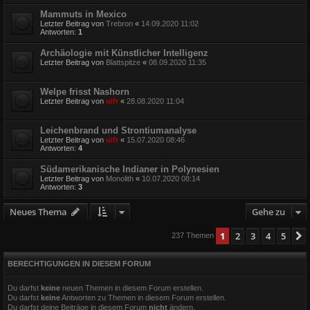
Mammuts in Mexico
Letzter Beitrag von
Trebron
«
14.09.2020 11:02
Antworten:
1
Archäologie mit Künstlicher Intelligenz
Letzter Beitrag von
Blattspitze
«
08.09.2020 11:35
Welpe frisst Nashorn
Letzter Beitrag von
ulfr
«
28.08.2020 11:04
Leichenbrand und Strontiumanalyse
Letzter Beitrag von
ulfr
«
15.07.2020 08:46
Antworten:
4
Südamerikanische Indianer in Polynesien
Letzter Beitrag von
Monolith
«
10.07.2020 08:14
Antworten:
3
Neues Thema
Gehe zu
1
2
3
4
5
237 Themen
BERECHTIGUNGEN IN DIESEM FORUM
Du darfst
keine
neuen Themen in diesem Forum erstellen.
Du darfst
keine
Antworten zu Themen in diesem Forum erstellen.
Du darfst deine Beiträge in diesem Forum
nicht
ändern.