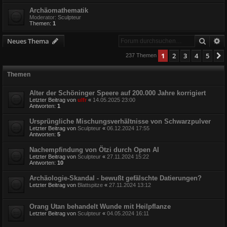
Archäomathematik
Moderator:
Sculpteur
Themen:
1
Suche
E
Neues Thema
1
2
3
4
5
237 Themen
Themen
Alter der Schöninger Speere auf 200.000 Jahre korrigiert
Letzter Beitrag von
ulfr
«
14.05.2025 23:00
Antworten:
1
Ursprüngliche Mischungsverhältnisse von Schwarzpulver
Letzter Beitrag von
Sculpteur
«
06.12.2024 17:55
Antworten:
5
Nachempfindung von Ötzi durch Open AI
Letzter Beitrag von
Sculpteur
«
27.11.2024 15:22
Antworten:
10
Archäologie-Skandal - bewußt gefälschte Datierungen?
Letzter Beitrag von
Blattspitze
«
27.11.2024 13:12
Orang Utan behandelt Wunde mit Heilpflanze
Letzter Beitrag von
Sculpteur
«
04.05.2024 16:11