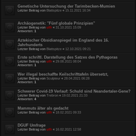
Genetische Untersuchung der Tarimbecken-Mumien
Letzter Beitrag von
Blattspitze
«
15.11.2021 16:34
Archäogenetik: "Fünf globale Prinzipien"
Letzter Beitrag von
ulfr
«
31.10.2021 15:09
Antworten:
1
Aztekischer Obsidianspiegel im England des 16.
Jahrhunderts
Letzter Beitrag von
Blattspitze
«
12.10.2021 09:21
Erste schriftl. Darstellung des Satzes des Pythagoras
Letzter Beitrag von
ulfr
«
29.08.2021 08:04
Antworten:
1
Wer illegal beschaffte Keilschrifttafeln übersetzt,
Letzter Beitrag von
Sculpteur
«
28.04.2021 06:28
Antworten:
1
Schwerer Covid-19 Verlauf: Schuld sind Neandertaler-Gene?
Letzter Beitrag von
Trebron
«
19.02.2021 21:33
Antworten:
4
Mammuts älter als gedacht
Letzter Beitrag von
ulfr
«
18.02.2021 09:33
DGUF Umfrage
Letzter Beitrag von
ulfr
«
16.02.2021 12:58