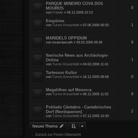
PARQUE MINEIRO COVA DOS
0
MOUROS
von
Fridolin
»
09.12.2006 22:13
Empúries
1
von
Turms Kreutzfeldt
»
07.06.2006 06:50
MARIDELS OPPIDUM
9
von
turanclancath
»
09.02.2006 08:38
Iberische News aus Archäologie-
1
Online
von
Turms Kreutzfeldt
»
04.02.2006 11:41
Tartessos Kultur
0
von
Turms Kreutzfeldt
»
16.12.2005 08:58
Megalithen auf Menorca
9
von
Turms Kreutzfeldt
»
06.12.2005 11:52
Poblado Cántabro - Cantabrisches
2
Dorf (Nordspanien)
von
Turms Kreutzfeldt
»
07.12.2005 10:30
Neues Thema
Zurück zur Foren-Übersicht