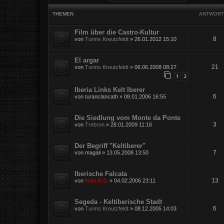
THEMEN
ANTWORT
Film über die Castro-Kultur
8
von
Turms Kreutzfeldt
»
26.01.2012 15:10
El argar
21
von
Turms Kreutzfeldt
»
06.06.2008 08:27
1
2
Iberia Links Kelt Iberer
6
von
turanclancath
»
08.01.2006 16:55
Die Siedlung vom Monte da Ponte
3
von
Trebron
»
28.01.2009 11:16
Der Begriff "Keltiberer"
7
von
magali
»
13.05.2008 13:50
Iberische Falcata
13
von
Nika E.S.
»
04.02.2006 23:11
Segeda - Keltiberische Stadt
6
von
Turms Kreutzfeldt
»
08.12.2005 14:03