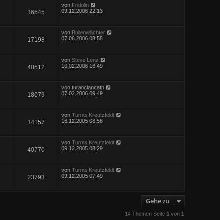
von
Fridolin
09.12.2006 22:13
16545
von
Bullenwächter
07.06.2006 08:58
17198
von
Steve Lenz
10.02.2006 16:49
40512
von
turanclancath
07.02.2006 09:49
18079
von
Turms Kreutzfeldt
16.12.2005 08:58
14157
von
Turms Kreutzfeldt
09.12.2005 08:29
40770
von
Turms Kreutzfeldt
09.12.2005 07:49
23793
Gehe zu
14 Themen Seite
1
von
1