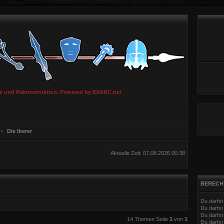
ie und Rekonstruktion. Powered by EXARC.net
Die Iberer
Aktuelle Zeit: 07.08.2026 00:38
BERECH
Du darfs
Du darfs
Du darfst
eiterte Suche
14 Themen Seite
1
von
1
Du darfst