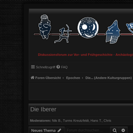
Diskussionsforum zur Vor- und Frühgeschichte - Archäolog
Schnellzugriff
FAQ
Foren-Übersicht
Epochen
Die... (Andere Kulturgruppen)
Die Iberer
Moderatoren:
Nils B.
,
Turms Kreutzfeldt
,
Hans T.
,
Chris
Suche
Erw
Neues Thema