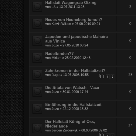
Hallstatt-Wagengrab Otzing
2
von
LS
»
13.07.2011 13:28
Neues von Heuneberg tumuli?
0
von
Kelvin Wilson
»
07.09.2010 09:21
Japoden und japodische Mahaira
0
aus Vinica
von
Joze
»
27.05.2010 08:24
Nadelbinden??
0
von
Miriam
»
25.02.2010 12:48
Zahnkronen in der Hallstattzeit?
23
von
Dago
»
13.07.2008 10:55
1
2
Die Situla von Watsch - Vace
0
von
Joze
»
30.01.2009 17:44
Einführung in die Hallstattzeit
0
von
Joze
»
22.12.2008 15:32
Der Hallstatt König of Oss,
24
Niederlande
von
Jeroen Zuiderwijk
»
08.08.2006 09:02
1
2