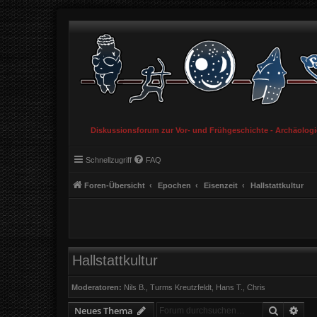
Diskussionsforum zur Vor- und Frühgeschichte - Archäolog
Schnellzugriff
FAQ
Foren-Übersicht
Epochen
Eisenzeit
Hallstattkultur
Hallstattkultur
Moderatoren:
Nils B.
,
Turms Kreutzfeldt
,
Hans T.
,
Chris
Suche
Erw
Neues Thema