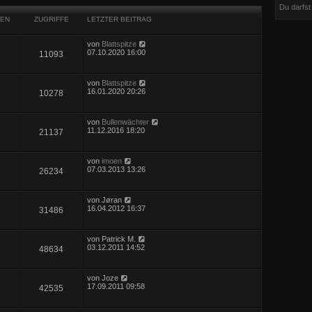
Du darfs
EN
ZUGRIFFE
LETZTER BEITRAG
von
Blattspitze
07.10.2020 16:00
11093
von
Blattspitze
16.01.2020 20:26
10278
von
Bullenwächter
11.12.2016 18:20
21137
von
imoen
07.03.2013 13:26
26234
von
Jøran
16.04.2012 16:37
31486
von
Patrick M.
03.12.2011 14:52
48634
von
Joze
17.09.2011 09:58
42535