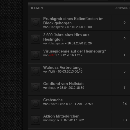
THEMEN
ANTWORT
Prunkgrab eines Keltenfürsten im
0
Block geborgen
von
Blattspitze
»
07.10.2020 16:00
2.600 Jahre altes Hirn aus
0
Heslington
von
Blattspitze
»
16.01.2020 20:26
Virusepidemie auf der Heuneburg?
1
von
ulfr
»
10.12.2016 17:17
Walnuss Verbreitung.
5
von
Willi
»
06.03.2013 00:43
Goldfund von Hallstatt
7
von
hugo
»
15.04.2012 18:39
Grabsuche
14
von
Steve Lenz
»
13.11.2011 20:59
Aktion Mitterkirchen
13
von
hugo
»
05.07.2011 13:02