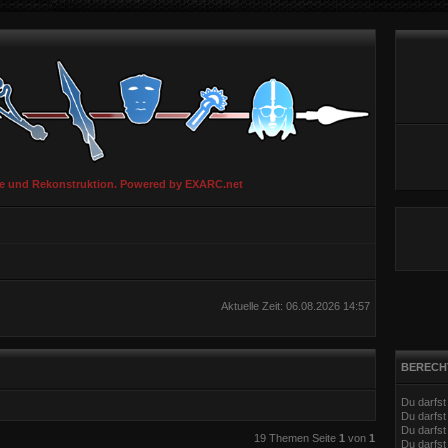
ie und Rekonstruktion. Powered by EXARC.net
Aktuelle Zeit: 06.08.2026 14:57
BERECH
Du darfs
Du darfs
Du darfst
eiterte Suche
19 Themen Seite
1
von
1
Du darfst