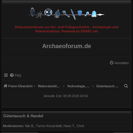
Diskussionsforum zur Vor- und Frühgeschichte - Archäologie und
Rekonstruktion. Powered by EXARC.net
Archaeoforum.de
Anmelden
FAQ
S
Foren-Übersicht
Rekonstruktionen
Technologie, Handwerk, Wirtschaft & kultureller Austausch
Gütertausch & Handel
u
Aktuelle Zeit: 08.08.2026 04:56
c
h
e
Gütertausch & Handel
Moderatoren:
Nils B.
,
Turms Kreutzfeldt
,
Hans T.
,
Chris