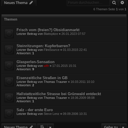
Suche
E
Neues Thema
6 Themen Seite
1
von
1
Themen
Frisch vom (freien?) Obsidianmarkt
Letzter Beitrag von
Blattspitze
«
26.01.2023 07:57
Steinritzungen: Kupferbarren?
Letzter Beitrag von
FlintSource
«
01.03.2015 22:41
Antworten:
1
Glasperlen-Sensation
Letzter Beitrag von
ulfr
«
17.01.2015 15:31
Antworten:
9
Eisenzeitliche Straßen in GB
Letzter Beitrag von
Thomas Trauner
«
16.03.2011 10:10
Antworten:
2
Hallstattzeitliche Strasse bei Grünwald entdeckt
Letzter Beitrag von
Thomas Trauner
«
18.06.2009 08:08
Antworten:
1
Salz - der erste Euro
Letzter Beitrag von
Steve Lenz
«
09.09.2006 10:31
Neues Thema
Gehe zu