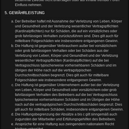
bestimmte Zwecke nicht untersagen oder auf Inhalte fremder Foren
Einfluss nehmen.
5. GEWÄHRLEISTUNG
Der Betreiber haftet mit Ausnahme der Verletzung von Leben, Körper
und Gesundheit und der Verletzung wesentlicher Vertragspflichten
(Kardinalpflichten) nur für Schäden, die auf ein vorsätzliches oder
grob fahrlässiges Verhalten zurückzuführen sind. Dies gilt auch für
mittelbare Folgeschäden wie insbesondere entgangenen Gewinn.
Die Haftung ist gegenüber Verbrauchern außer bei vorsätzlichem
oder grob fahrlässigem Verhalten oder bei Schäden aus der
Verletzung von Leben, Körper und Gesundheit und der Verletzung
wesentlicher Vertragspflichten (Kardinalpflichten) auf die bei
Vertragsschluss typischerweise vorhersehbaren Schäden und im
übrigen der Höhe nach auf die vertragstypischen
Durchschnittsschäden begrenzt. Dies gilt auch für mittelbare
Folgeschäden wie insbesondere entgangenen Gewinn.
Die Haftung ist gegenüber Unternehmern außer bei der Verletzung
von Leben, Körper und Gesundheit oder vorsätzlichem oder grob
fahrlässigem Verhalten des Betreibers auf die bei Vertragsschluss
typischerweise vorhersehbaren Schäden und im Übrigen der Höhe
nach auf die vertragstypischen Durchschnittsschäden begrenzt. Dies
gilt auch für mittelbare Schäden, insbesondere entgangenen Gewinn.
Die Haftungsbegrenzung der Absätze a bis c gilt sinngemäß auch
zugunsten der Mitarbeiter und Erfüllungsgehilfen des Betreibers.
Ansprüche für eine Haftung aus zwingendem nationalem Recht