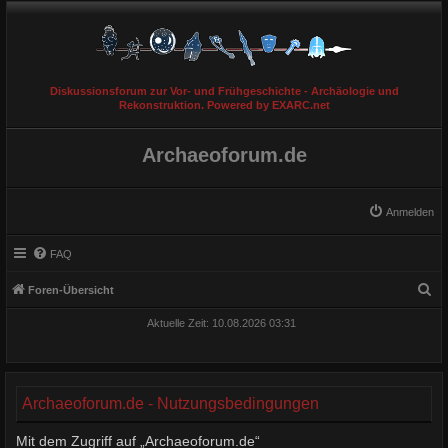
Diskussionsforum zur Vor- und Frühgeschichte - Archäologie und
Rekonstruktion. Powered by EXARC.net
Archaeoforum.de
Anmelden
FAQ
S
Foren-Übersicht
u
Aktuelle Zeit: 10.08.2026 03:31
c
h
e
Archaeoforum.de - Nutzungsbedingungen
Mit dem Zugriff auf „Archaeoforum.de“