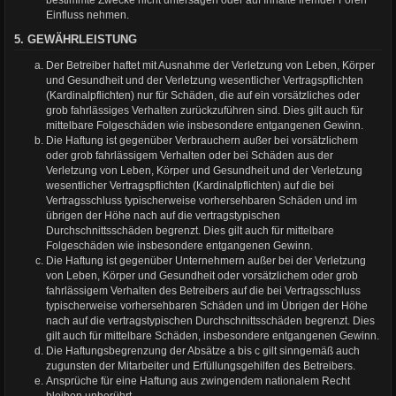
bestimmte Zwecke nicht untersagen oder auf Inhalte fremder Foren
Einfluss nehmen.
5. GEWÄHRLEISTUNG
Der Betreiber haftet mit Ausnahme der Verletzung von Leben, Körper
und Gesundheit und der Verletzung wesentlicher Vertragspflichten
(Kardinalpflichten) nur für Schäden, die auf ein vorsätzliches oder
grob fahrlässiges Verhalten zurückzuführen sind. Dies gilt auch für
mittelbare Folgeschäden wie insbesondere entgangenen Gewinn.
Die Haftung ist gegenüber Verbrauchern außer bei vorsätzlichem
oder grob fahrlässigem Verhalten oder bei Schäden aus der
Verletzung von Leben, Körper und Gesundheit und der Verletzung
wesentlicher Vertragspflichten (Kardinalpflichten) auf die bei
Vertragsschluss typischerweise vorhersehbaren Schäden und im
übrigen der Höhe nach auf die vertragstypischen
Durchschnittsschäden begrenzt. Dies gilt auch für mittelbare
Folgeschäden wie insbesondere entgangenen Gewinn.
Die Haftung ist gegenüber Unternehmern außer bei der Verletzung
von Leben, Körper und Gesundheit oder vorsätzlichem oder grob
fahrlässigem Verhalten des Betreibers auf die bei Vertragsschluss
typischerweise vorhersehbaren Schäden und im Übrigen der Höhe
nach auf die vertragstypischen Durchschnittsschäden begrenzt. Dies
gilt auch für mittelbare Schäden, insbesondere entgangenen Gewinn.
Die Haftungsbegrenzung der Absätze a bis c gilt sinngemäß auch
zugunsten der Mitarbeiter und Erfüllungsgehilfen des Betreibers.
Ansprüche für eine Haftung aus zwingendem nationalem Recht