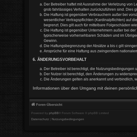
Der Betreiber haftet mit Ausnahme der Verletzung von Le
grob fahrlässiges Verhalten zurückzuführen sind. Dies 
Die Haftung ist gegenüber Verbrauchern außer bei vors
wesentlicher Vertragspflichten (Kardinalpflichten) auf
begrenzt. Dies gilt auch für mittelbare Folgeschäden 
Die Haftung ist gegenüber Unternehmern außer bei der V
typischerweise vorhersehbaren Schäden und im Übrigen 
Gewinn.
Die Haftungsbegrenzung der Absätze a bis c gilt sinnge
Ansprüche für eine Haftung aus zwingendem nationalem
6. ÄNDERUNGSVORBEHALT
Der Betreiber ist berechtigt, die Nutzungsbedingungen 
Der Nutzer ist berechtigt, den Änderungen zu widerspre
Die Änderungen gelten als anerkannt und verbindlich,
Informationen über den Umgang mit deinen persönlich
Foren-Übersicht
Powered by
phpBB
® Forum Software © phpBB Limited
Datenschutz
|
Nutzungsbedingungen