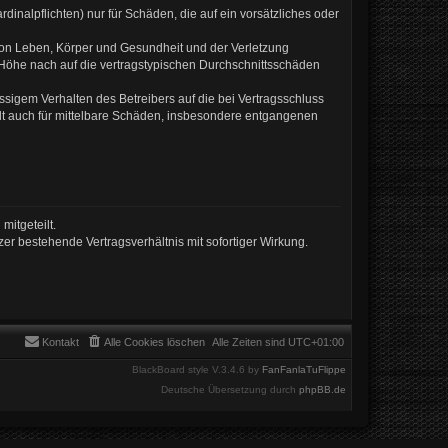
inalpflichten) nur für Schäden, die auf ein vorsätzliches oder
von Leben, Körper und Gesundheit und der Verletzung
r Höhe nach auf die vertragstypischen Durchschnittsschäden
sigem Verhalten des Betreibers auf die bei Vertragsschluss
lt auch für mittelbare Schäden, insbesondere entgangenen
mitgeteilt.
er bestehende Vertragsverhältnis mit sofortiger Wirkung.
Kontakt
Alle Cookies löschen
Alle Zeiten sind
UTC+01:00
BlackBoard style V.3.4.6 by
FanFanlaTuFlippe
Deutsche Übersetzung durch
phpBB.de