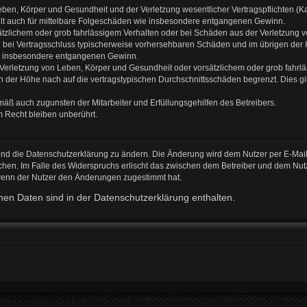
ben, Körper und Gesundheit und der Verletzung wesentlicher Vertragspflichten (Kard
gilt auch für mittelbare Folgeschäden wie insbesondere entgangenen Gewinn.
ätzlichem oder grob fahrlässigem Verhalten oder bei Schäden aus der Verletzung 
 die bei Vertragsschluss typischerweise vorhersehbaren Schäden und im übrigen de
wie insbesondere entgangenen Gewinn.
erletzung von Leben, Körper und Gesundheit oder vorsätzlichem oder grob fahrläs
der Höhe nach auf die vertragstypischen Durchschnittsschäden begrenzt. Dies gi
mäß auch zugunsten der Mitarbeiter und Erfüllungsgehilfen des Betreibers.
 Recht bleiben unberührt.
und die Datenschutzerklärung zu ändern. Die Änderung wird dem Nutzer per E-Mail 
chen. Im Falle des Widerspruchs erlischt das zwischen dem Betreiber und dem Nutz
 wenn der Nutzer den Änderungen zugestimmt hat.
en Daten sind in der Datenschutzerklärung enthalten.