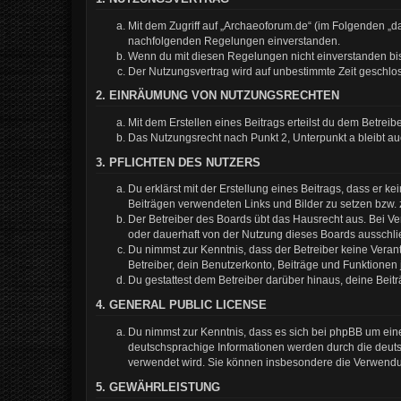
Mit dem Zugriff auf „Archaeoforum.de“ (im Folgenden „da
nachfolgenden Regelungen einverstanden.
Wenn du mit diesen Regelungen nicht einverstanden bist,
Der Nutzungsvertrag wird auf unbestimmte Zeit geschlos
2. EINRÄUMUNG VON NUTZUNGSRECHTEN
Mit dem Erstellen eines Beitrags erteilst du dem Betrei
Das Nutzungsrecht nach Punkt 2, Unterpunkt a bleibt 
3. PFLICHTEN DES NUTZERS
Du erklärst mit der Erstellung eines Beitrags, dass er k
Beiträgen verwendeten Links und Bilder zu setzen bzw.
Der Betreiber des Boards übt das Hausrecht aus. Bei 
oder dauerhaft von der Nutzung dieses Boards ausschlie
Du nimmst zur Kenntnis, dass der Betreiber keine Verantw
Betreiber, dein Benutzerkonto, Beiträge und Funktionen 
Du gestattest dem Betreiber darüber hinaus, deine Beit
4. GENERAL PUBLIC LICENSE
Du nimmst zur Kenntnis, dass es sich bei phpBB um eine
deutschsprachige Informationen werden durch die deuts
verwendet wird. Sie können insbesondere die Verwendun
5. GEWÄHRLEISTUNG