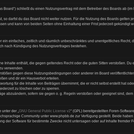
s Board“) schließt du einen Nutzungsvertrag mit dem Betreiber des Boards ab (im F
 so darfst du das Board nicht weiter nutzen. Für die Nutzung des Boards gelten jew
sen und kann von beiden Seiten ohne Einhaltung einer Frist jederzeit gekündigt 
ber ein einfaches, zeitlich und räumlich unbeschränktes und unentgeltliches Recht
auch nach Kündigung des Nutzungsvertrages bestehen.
eine Inhalte enthält, die gegen geltendes Recht oder die guten Sitten verstoßen. Du 
 zu verwenden.
Verstößen gegen diese Nutzungsbedingungen oder anderer im Board veröffentlicht
ßen und dir ein Hausverbot erteilen.
ortung für die Inhalte von Beiträgen übernimmt, die er nicht selbst erstellt hat od
jederzeit zu löschen oder zu sperren.
räge abzuändern, sofern sie gegen o. g. Regeln verstoßen oder geeignet sind, dem
 unter der „
GNU General Public License v2
“ (GPL) bereitgestellten Foren-Softwa
chsprachige Community unter www.phpbb.de zur Verfügung gestellt. Beide haben ke
g der Software für bestimmte Zwecke nicht untersagen oder auf Inhalte fremder 