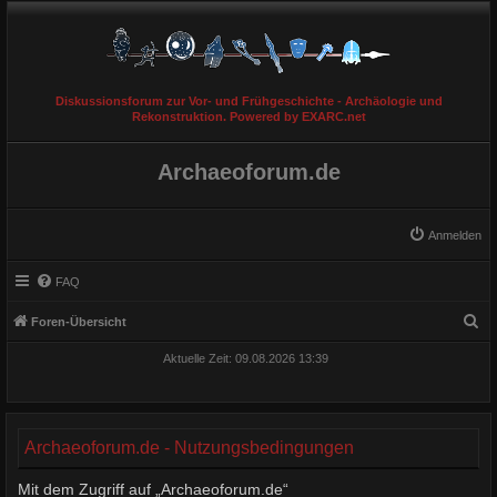
Diskussionsforum zur Vor- und Frühgeschichte - Archäologie und
Rekonstruktion. Powered by EXARC.net
Archaeoforum.de
Anmelden
FAQ
S
Foren-Übersicht
u
Aktuelle Zeit: 09.08.2026 13:39
c
h
e
Archaeoforum.de - Nutzungsbedingungen
Mit dem Zugriff auf „Archaeoforum.de“