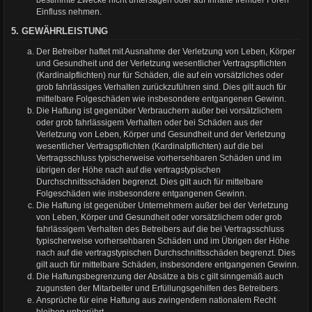
bestimmte Zwecke nicht untersagen oder auf Inhalte fremder Foren
Einfluss nehmen.
5. GEWÄHRLEISTUNG
Der Betreiber haftet mit Ausnahme der Verletzung von Leben, Körper
und Gesundheit und der Verletzung wesentlicher Vertragspflichten
(Kardinalpflichten) nur für Schäden, die auf ein vorsätzliches oder
grob fahrlässiges Verhalten zurückzuführen sind. Dies gilt auch für
mittelbare Folgeschäden wie insbesondere entgangenen Gewinn.
Die Haftung ist gegenüber Verbrauchern außer bei vorsätzlichem
oder grob fahrlässigem Verhalten oder bei Schäden aus der
Verletzung von Leben, Körper und Gesundheit und der Verletzung
wesentlicher Vertragspflichten (Kardinalpflichten) auf die bei
Vertragsschluss typischerweise vorhersehbaren Schäden und im
übrigen der Höhe nach auf die vertragstypischen
Durchschnittsschäden begrenzt. Dies gilt auch für mittelbare
Folgeschäden wie insbesondere entgangenen Gewinn.
Die Haftung ist gegenüber Unternehmern außer bei der Verletzung
von Leben, Körper und Gesundheit oder vorsätzlichem oder grob
fahrlässigem Verhalten des Betreibers auf die bei Vertragsschluss
typischerweise vorhersehbaren Schäden und im Übrigen der Höhe
nach auf die vertragstypischen Durchschnittsschäden begrenzt. Dies
gilt auch für mittelbare Schäden, insbesondere entgangenen Gewinn.
Die Haftungsbegrenzung der Absätze a bis c gilt sinngemäß auch
zugunsten der Mitarbeiter und Erfüllungsgehilfen des Betreibers.
Ansprüche für eine Haftung aus zwingendem nationalem Recht