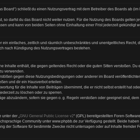
s Board“) schließt du einen Nutzungsvertrag mit dem Betreiber des Boards ab (im F
 so darfst du das Board nicht weiter nutzen. Für die Nutzung des Boards gelten jew
sen und kann von beiden Seiten ohne Einhaltung einer Frist jederzeit gekündigt 
ber ein einfaches, zeitlich und räumlich unbeschränktes und unentgeltliches Recht
auch nach Kündigung des Nutzungsvertrages bestehen.
eine Inhalte enthält, die gegen geltendes Recht oder die guten Sitten verstoßen. Du 
 zu verwenden.
Verstößen gegen diese Nutzungsbedingungen oder anderer im Board veröffentlicht
ßen und dir ein Hausverbot erteilen.
ortung für die Inhalte von Beiträgen übernimmt, die er nicht selbst erstellt hat od
jederzeit zu löschen oder zu sperren.
räge abzuändern, sofern sie gegen o. g. Regeln verstoßen oder geeignet sind, dem
 unter der „
GNU General Public License v2
“ (GPL) bereitgestellten Foren-Softwa
chsprachige Community unter www.phpbb.de zur Verfügung gestellt. Beide haben ke
g der Software für bestimmte Zwecke nicht untersagen oder auf Inhalte fremder 