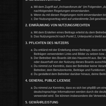
Mit dem Zugriff auf „Archaeoforum.de“ (im Folgenden „da
nachfolgenden Regelungen einverstanden.
Wenn du mit diesen Regelungen nicht einverstanden bist,
Der Nutzungsvertrag wird auf unbestimmte Zeit geschlos
2. EINRÄUMUNG VON NUTZUNGSRECHTEN
Mit dem Erstellen eines Beitrags erteilst du dem Betrei
Das Nutzungsrecht nach Punkt 2, Unterpunkt a bleibt 
3. PFLICHTEN DES NUTZERS
Du erklärst mit der Erstellung eines Beitrags, dass er k
Beiträgen verwendeten Links und Bilder zu setzen bzw.
Der Betreiber des Boards übt das Hausrecht aus. Bei 
oder dauerhaft von der Nutzung dieses Boards ausschlie
Du nimmst zur Kenntnis, dass der Betreiber keine Verantw
Betreiber, dein Benutzerkonto, Beiträge und Funktionen 
Du gestattest dem Betreiber darüber hinaus, deine Beit
4. GENERAL PUBLIC LICENSE
Du nimmst zur Kenntnis, dass es sich bei phpBB um eine
deutschsprachige Informationen werden durch die deuts
verwendet wird. Sie können insbesondere die Verwendun
5. GEWÄHRLEISTUNG