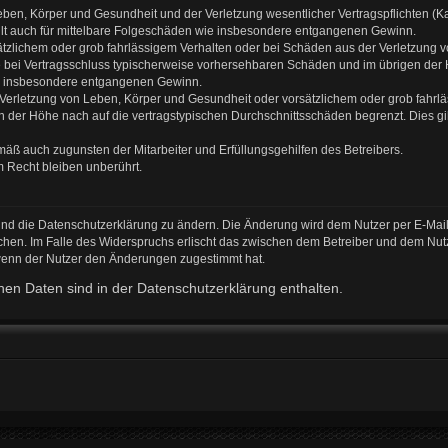
ben, Körper und Gesundheit und der Verletzung wesentlicher Vertragspflichten (Kard
gilt auch für mittelbare Folgeschäden wie insbesondere entgangenen Gewinn.
ätzlichem oder grob fahrlässigem Verhalten oder bei Schäden aus der Verletzung 
 die bei Vertragsschluss typischerweise vorhersehbaren Schäden und im übrigen de
wie insbesondere entgangenen Gewinn.
erletzung von Leben, Körper und Gesundheit oder vorsätzlichem oder grob fahrläs
der Höhe nach auf die vertragstypischen Durchschnittsschäden begrenzt. Dies gi
mäß auch zugunsten der Mitarbeiter und Erfüllungsgehilfen des Betreibers.
 Recht bleiben unberührt.
und die Datenschutzerklärung zu ändern. Die Änderung wird dem Nutzer per E-Mail 
chen. Im Falle des Widerspruchs erlischt das zwischen dem Betreiber und dem Nutz
 wenn der Nutzer den Änderungen zugestimmt hat.
en Daten sind in der Datenschutzerklärung enthalten.