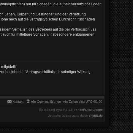
inalpflichten) nur für Schäden, die auf ein vorsätzliches oder
von Leben, Körper und Gesundheit und der Verletzung
r Höhe nach auf die vertragstypischen Durchschnittsschäden
sigem Verhalten des Betreibers auf die bei Vertragsschluss
lt auch für mittelbare Schäden, insbesondere entgangenen
mitgeteilt.
er bestehende Vertragsverhältnis mit sofortiger Wirkung.
Kontakt
Alle Cookies löschen
Alle Zeiten sind
UTC+01:00
BlackBoard style V.3.4.6 by
FanFanlaTuFlippe
Deutsche Übersetzung durch
phpBB.de