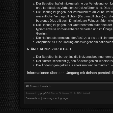
Der Betreiber haftet mit Ausnahme der Verletzung von Le
grob fahrlässiges Verhalten zurückzuführen sind. Dies 
Die Haftung ist gegenüber Verbrauchern außer bei vors
wesentlicher Vertragspflichten (Kardinalpflichten) auf
begrenzt. Dies gilt auch für mittelbare Folgeschäden 
Die Haftung ist gegenüber Unternehmern außer bei der V
typischerweise vorhersehbaren Schäden und im Übrigen 
Gewinn.
Die Haftungsbegrenzung der Absätze a bis c gilt sinnge
Ansprüche für eine Haftung aus zwingendem nationalem
6. ÄNDERUNGSVORBEHALT
Der Betreiber ist berechtigt, die Nutzungsbedingungen 
Der Nutzer ist berechtigt, den Änderungen zu widerspre
Die Änderungen gelten als anerkannt und verbindlich,
Informationen über den Umgang mit deinen persönlich
Foren-Übersicht
Powered by
phpBB
® Forum Software © phpBB Limited
Datenschutz
|
Nutzungsbedingungen