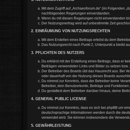
Mit dem Zugriff auf „Archaeoforum.de“ (im Folgenden „da
nachfolgenden Regelungen einverstanden.
Wenn du mit diesen Regelungen nicht einverstanden bist,
Der Nutzungsvertrag wird auf unbestimmte Zeit geschlos
2. EINRÄUMUNG VON NUTZUNGSRECHTEN
Mit dem Erstellen eines Beitrags erteilst du dem Betrei
Das Nutzungsrecht nach Punkt 2, Unterpunkt a bleibt 
3. PFLICHTEN DES NUTZERS
Du erklärst mit der Erstellung eines Beitrags, dass er k
Beiträgen verwendeten Links und Bilder zu setzen bzw.
Der Betreiber des Boards übt das Hausrecht aus. Bei 
oder dauerhaft von der Nutzung dieses Boards ausschlie
Du nimmst zur Kenntnis, dass der Betreiber keine Verantw
Betreiber, dein Benutzerkonto, Beiträge und Funktionen 
Du gestattest dem Betreiber darüber hinaus, deine Beit
4. GENERAL PUBLIC LICENSE
Du nimmst zur Kenntnis, dass es sich bei phpBB um eine
deutschsprachige Informationen werden durch die deuts
verwendet wird. Sie können insbesondere die Verwendun
5. GEWÄHRLEISTUNG