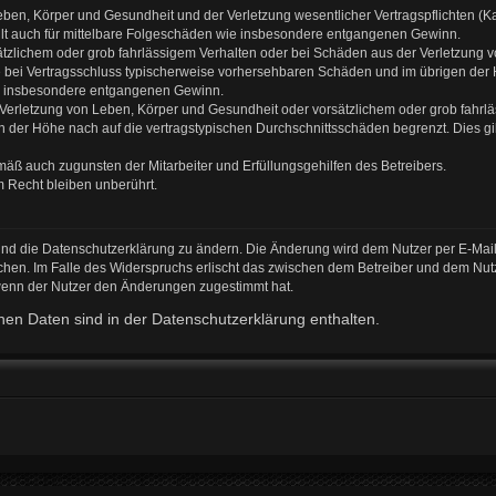
ben, Körper und Gesundheit und der Verletzung wesentlicher Vertragspflichten (Kard
gilt auch für mittelbare Folgeschäden wie insbesondere entgangenen Gewinn.
ätzlichem oder grob fahrlässigem Verhalten oder bei Schäden aus der Verletzung 
 die bei Vertragsschluss typischerweise vorhersehbaren Schäden und im übrigen de
wie insbesondere entgangenen Gewinn.
erletzung von Leben, Körper und Gesundheit oder vorsätzlichem oder grob fahrläs
der Höhe nach auf die vertragstypischen Durchschnittsschäden begrenzt. Dies gi
mäß auch zugunsten der Mitarbeiter und Erfüllungsgehilfen des Betreibers.
 Recht bleiben unberührt.
und die Datenschutzerklärung zu ändern. Die Änderung wird dem Nutzer per E-Mail 
chen. Im Falle des Widerspruchs erlischt das zwischen dem Betreiber und dem Nutz
 wenn der Nutzer den Änderungen zugestimmt hat.
en Daten sind in der Datenschutzerklärung enthalten.