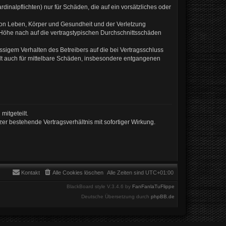
inalpflichten) nur für Schäden, die auf ein vorsätzliches oder
von Leben, Körper und Gesundheit und der Verletzung
r Höhe nach auf die vertragstypischen Durchschnittsschäden
sigem Verhalten des Betreibers auf die bei Vertragsschluss
lt auch für mittelbare Schäden, insbesondere entgangenen
mitgeteilt.
er bestehende Vertragsverhältnis mit sofortiger Wirkung.
Kontakt
Alle Cookies löschen
Alle Zeiten sind
UTC+01:00
BlackBoard style V.3.4.6 by
FanFanlaTuFlippe
Deutsche Übersetzung durch
phpBB.de