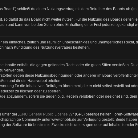
s Board“) schließt du einen Nutzungsvertrag mit dem Betreiber des Boards ab (im F
 so darfst du das Board nicht weiter nutzen. Für die Nutzung des Boards gelten jew
sen und kann von beiden Seiten ohne Einhaltung einer Frist jederzeit gekündigt 
ber ein einfaches, zeitlich und räumlich unbeschränktes und unentgeltliches Recht
auch nach Kündigung des Nutzungsvertrages bestehen.
eine Inhalte enthält, die gegen geltendes Recht oder die guten Sitten verstoßen. Du 
 zu verwenden.
Verstößen gegen diese Nutzungsbedingungen oder anderer im Board veröffentlicht
ßen und dir ein Hausverbot erteilen.
ortung für die Inhalte von Beiträgen übernimmt, die er nicht selbst erstellt hat od
jederzeit zu löschen oder zu sperren.
räge abzuändern, sofern sie gegen o. g. Regeln verstoßen oder geeignet sind, dem
 unter der „
GNU General Public License v2
“ (GPL) bereitgestellten Foren-Softwa
chsprachige Community unter www.phpbb.de zur Verfügung gestellt. Beide haben ke
g der Software für bestimmte Zwecke nicht untersagen oder auf Inhalte fremder 