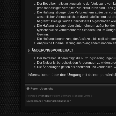
Der Betreiber haftet mit Ausnahme der Verletzung von Le
grob fahrlässiges Verhalten zurückzuführen sind. Dies 
Die Haftung ist gegenüber Verbrauchern außer bei vors
wesentlicher Vertragspflichten (Kardinalpflichten) auf
begrenzt. Dies gilt auch für mittelbare Folgeschäden 
Die Haftung ist gegenüber Unternehmern außer bei der V
typischerweise vorhersehbaren Schäden und im Übrigen 
Gewinn.
Die Haftungsbegrenzung der Absätze a bis c gilt sinnge
Ansprüche für eine Haftung aus zwingendem nationalem
6. ÄNDERUNGSVORBEHALT
Der Betreiber ist berechtigt, die Nutzungsbedingungen 
Der Nutzer ist berechtigt, den Änderungen zu widerspre
Die Änderungen gelten als anerkannt und verbindlich,
Informationen über den Umgang mit deinen persönlich
Foren-Übersicht
Powered by
phpBB
® Forum Software © phpBB Limited
Datenschutz
|
Nutzungsbedingungen