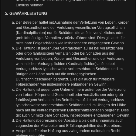
bestimmte Zwecke nicht untersagen oder auf Inhalte fremder Foren
Einfluss nehmen.
5. GEWÄHRLEISTUNG
Der Betreiber haftet mit Ausnahme der Verletzung von Leben, Körper
und Gesundheit und der Verletzung wesentlicher Vertragspflichten
(Kardinalpflichten) nur für Schäden, die auf ein vorsätzliches oder
grob fahrlässiges Verhalten zurückzuführen sind. Dies gilt auch für
mittelbare Folgeschäden wie insbesondere entgangenen Gewinn.
Die Haftung ist gegenüber Verbrauchern außer bei vorsätzlichem
oder grob fahrlässigem Verhalten oder bei Schäden aus der
Verletzung von Leben, Körper und Gesundheit und der Verletzung
wesentlicher Vertragspflichten (Kardinalpflichten) auf die bei
Vertragsschluss typischerweise vorhersehbaren Schäden und im
übrigen der Höhe nach auf die vertragstypischen
Durchschnittsschäden begrenzt. Dies gilt auch für mittelbare
Folgeschäden wie insbesondere entgangenen Gewinn.
Die Haftung ist gegenüber Unternehmern außer bei der Verletzung
von Leben, Körper und Gesundheit oder vorsätzlichem oder grob
fahrlässigem Verhalten des Betreibers auf die bei Vertragsschluss
typischerweise vorhersehbaren Schäden und im Übrigen der Höhe
nach auf die vertragstypischen Durchschnittsschäden begrenzt. Dies
gilt auch für mittelbare Schäden, insbesondere entgangenen Gewinn.
Die Haftungsbegrenzung der Absätze a bis c gilt sinngemäß auch
zugunsten der Mitarbeiter und Erfüllungsgehilfen des Betreibers.
Ansprüche für eine Haftung aus zwingendem nationalem Recht