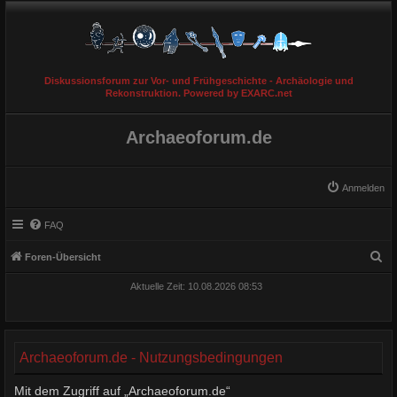
Diskussionsforum zur Vor- und Frühgeschichte - Archäologie und
Rekonstruktion. Powered by EXARC.net
Archaeoforum.de
Anmelden
FAQ
S
Foren-Übersicht
u
Aktuelle Zeit: 10.08.2026 08:53
c
h
e
Archaeoforum.de - Nutzungsbedingungen
Mit dem Zugriff auf „Archaeoforum.de“