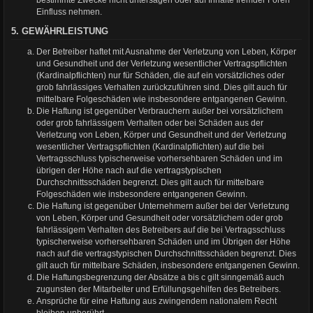
bestimmte Zwecke nicht untersagen oder auf Inhalte fremder Foren
Einfluss nehmen.
5. GEWÄHRLEISTUNG
Der Betreiber haftet mit Ausnahme der Verletzung von Leben, Körper
und Gesundheit und der Verletzung wesentlicher Vertragspflichten
(Kardinalpflichten) nur für Schäden, die auf ein vorsätzliches oder
grob fahrlässiges Verhalten zurückzuführen sind. Dies gilt auch für
mittelbare Folgeschäden wie insbesondere entgangenen Gewinn.
Die Haftung ist gegenüber Verbrauchern außer bei vorsätzlichem
oder grob fahrlässigem Verhalten oder bei Schäden aus der
Verletzung von Leben, Körper und Gesundheit und der Verletzung
wesentlicher Vertragspflichten (Kardinalpflichten) auf die bei
Vertragsschluss typischerweise vorhersehbaren Schäden und im
übrigen der Höhe nach auf die vertragstypischen
Durchschnittsschäden begrenzt. Dies gilt auch für mittelbare
Folgeschäden wie insbesondere entgangenen Gewinn.
Die Haftung ist gegenüber Unternehmern außer bei der Verletzung
von Leben, Körper und Gesundheit oder vorsätzlichem oder grob
fahrlässigem Verhalten des Betreibers auf die bei Vertragsschluss
typischerweise vorhersehbaren Schäden und im Übrigen der Höhe
nach auf die vertragstypischen Durchschnittsschäden begrenzt. Dies
gilt auch für mittelbare Schäden, insbesondere entgangenen Gewinn.
Die Haftungsbegrenzung der Absätze a bis c gilt sinngemäß auch
zugunsten der Mitarbeiter und Erfüllungsgehilfen des Betreibers.
Ansprüche für eine Haftung aus zwingendem nationalem Recht