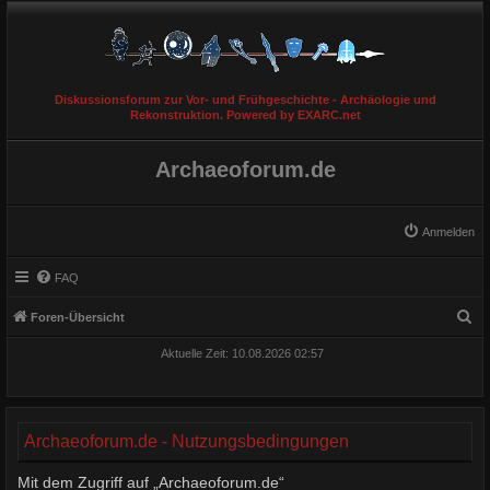
Diskussionsforum zur Vor- und Frühgeschichte - Archäologie und
Rekonstruktion. Powered by EXARC.net
Archaeoforum.de
Anmelden
FAQ
S
Foren-Übersicht
u
Aktuelle Zeit: 10.08.2026 02:57
c
h
e
Archaeoforum.de - Nutzungsbedingungen
Mit dem Zugriff auf „Archaeoforum.de“