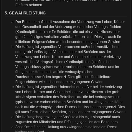
bestimmte Zwecke nicht untersagen oder auf Inhalte fremder Foren
Einfluss nehmen.
5. GEWÄHRLEISTUNG
Der Betreiber haftet mit Ausnahme der Verletzung von Leben, Körper
und Gesundheit und der Verletzung wesentlicher Vertragspflichten
(Kardinalpflichten) nur für Schäden, die auf ein vorsätzliches oder
grob fahrlässiges Verhalten zurückzuführen sind. Dies gilt auch für
mittelbare Folgeschäden wie insbesondere entgangenen Gewinn.
Die Haftung ist gegenüber Verbrauchern außer bei vorsätzlichem
oder grob fahrlässigem Verhalten oder bei Schäden aus der
Verletzung von Leben, Körper und Gesundheit und der Verletzung
wesentlicher Vertragspflichten (Kardinalpflichten) auf die bei
Vertragsschluss typischerweise vorhersehbaren Schäden und im
übrigen der Höhe nach auf die vertragstypischen
Durchschnittsschäden begrenzt. Dies gilt auch für mittelbare
Folgeschäden wie insbesondere entgangenen Gewinn.
Die Haftung ist gegenüber Unternehmern außer bei der Verletzung
von Leben, Körper und Gesundheit oder vorsätzlichem oder grob
fahrlässigem Verhalten des Betreibers auf die bei Vertragsschluss
typischerweise vorhersehbaren Schäden und im Übrigen der Höhe
nach auf die vertragstypischen Durchschnittsschäden begrenzt. Dies
gilt auch für mittelbare Schäden, insbesondere entgangenen Gewinn.
Die Haftungsbegrenzung der Absätze a bis c gilt sinngemäß auch
zugunsten der Mitarbeiter und Erfüllungsgehilfen des Betreibers.
Ansprüche für eine Haftung aus zwingendem nationalem Recht