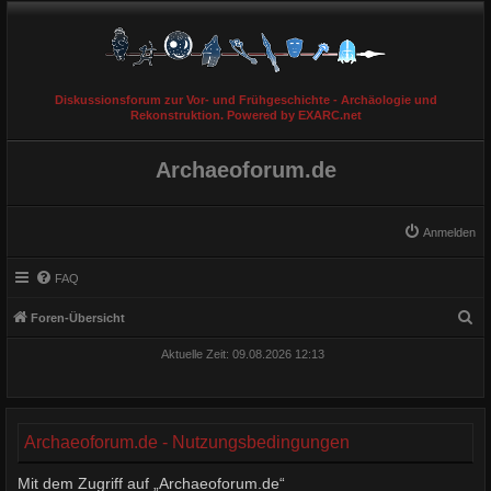
Diskussionsforum zur Vor- und Frühgeschichte - Archäologie und
Rekonstruktion. Powered by EXARC.net
Archaeoforum.de
Anmelden
FAQ
S
Foren-Übersicht
u
Aktuelle Zeit: 09.08.2026 12:13
c
h
e
Archaeoforum.de - Nutzungsbedingungen
Mit dem Zugriff auf „Archaeoforum.de“