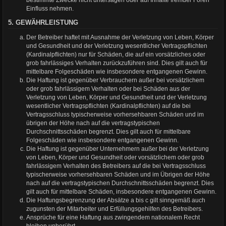
bestimmte Zwecke nicht untersagen oder auf Inhalte fremder Foren
Einfluss nehmen.
5. GEWÄHRLEISTUNG
Der Betreiber haftet mit Ausnahme der Verletzung von Leben, Körper
und Gesundheit und der Verletzung wesentlicher Vertragspflichten
(Kardinalpflichten) nur für Schäden, die auf ein vorsätzliches oder
grob fahrlässiges Verhalten zurückzuführen sind. Dies gilt auch für
mittelbare Folgeschäden wie insbesondere entgangenen Gewinn.
Die Haftung ist gegenüber Verbrauchern außer bei vorsätzlichem
oder grob fahrlässigem Verhalten oder bei Schäden aus der
Verletzung von Leben, Körper und Gesundheit und der Verletzung
wesentlicher Vertragspflichten (Kardinalpflichten) auf die bei
Vertragsschluss typischerweise vorhersehbaren Schäden und im
übrigen der Höhe nach auf die vertragstypischen
Durchschnittsschäden begrenzt. Dies gilt auch für mittelbare
Folgeschäden wie insbesondere entgangenen Gewinn.
Die Haftung ist gegenüber Unternehmern außer bei der Verletzung
von Leben, Körper und Gesundheit oder vorsätzlichem oder grob
fahrlässigem Verhalten des Betreibers auf die bei Vertragsschluss
typischerweise vorhersehbaren Schäden und im Übrigen der Höhe
nach auf die vertragstypischen Durchschnittsschäden begrenzt. Dies
gilt auch für mittelbare Schäden, insbesondere entgangenen Gewinn.
Die Haftungsbegrenzung der Absätze a bis c gilt sinngemäß auch
zugunsten der Mitarbeiter und Erfüllungsgehilfen des Betreibers.
Ansprüche für eine Haftung aus zwingendem nationalem Recht