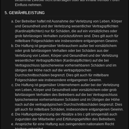
bestimmte Zwecke nicht untersagen oder auf Inhalte fremder Foren
Einfluss nehmen.
5. GEWÄHRLEISTUNG
Der Betreiber haftet mit Ausnahme der Verletzung von Leben, Körper
und Gesundheit und der Verletzung wesentlicher Vertragspflichten
(Kardinalpflichten) nur für Schäden, die auf ein vorsätzliches oder
grob fahrlässiges Verhalten zurückzuführen sind. Dies gilt auch für
mittelbare Folgeschäden wie insbesondere entgangenen Gewinn.
Die Haftung ist gegenüber Verbrauchern außer bei vorsätzlichem
oder grob fahrlässigem Verhalten oder bei Schäden aus der
Verletzung von Leben, Körper und Gesundheit und der Verletzung
wesentlicher Vertragspflichten (Kardinalpflichten) auf die bei
Vertragsschluss typischerweise vorhersehbaren Schäden und im
übrigen der Höhe nach auf die vertragstypischen
Durchschnittsschäden begrenzt. Dies gilt auch für mittelbare
Folgeschäden wie insbesondere entgangenen Gewinn.
Die Haftung ist gegenüber Unternehmern außer bei der Verletzung
von Leben, Körper und Gesundheit oder vorsätzlichem oder grob
fahrlässigem Verhalten des Betreibers auf die bei Vertragsschluss
typischerweise vorhersehbaren Schäden und im Übrigen der Höhe
nach auf die vertragstypischen Durchschnittsschäden begrenzt. Dies
gilt auch für mittelbare Schäden, insbesondere entgangenen Gewinn.
Die Haftungsbegrenzung der Absätze a bis c gilt sinngemäß auch
zugunsten der Mitarbeiter und Erfüllungsgehilfen des Betreibers.
Ansprüche für eine Haftung aus zwingendem nationalem Recht