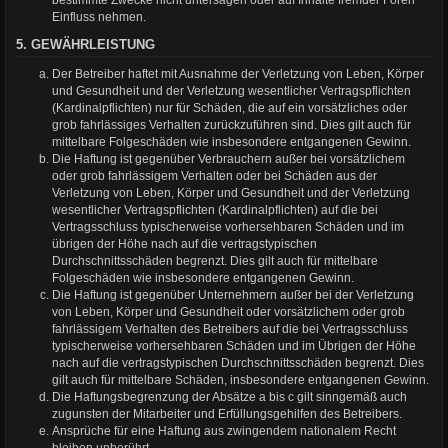
bestimmte Zwecke nicht untersagen oder auf Inhalte fremder Foren
Einfluss nehmen.
5. GEWÄHRLEISTUNG
Der Betreiber haftet mit Ausnahme der Verletzung von Leben, Körper
und Gesundheit und der Verletzung wesentlicher Vertragspflichten
(Kardinalpflichten) nur für Schäden, die auf ein vorsätzliches oder
grob fahrlässiges Verhalten zurückzuführen sind. Dies gilt auch für
mittelbare Folgeschäden wie insbesondere entgangenen Gewinn.
Die Haftung ist gegenüber Verbrauchern außer bei vorsätzlichem
oder grob fahrlässigem Verhalten oder bei Schäden aus der
Verletzung von Leben, Körper und Gesundheit und der Verletzung
wesentlicher Vertragspflichten (Kardinalpflichten) auf die bei
Vertragsschluss typischerweise vorhersehbaren Schäden und im
übrigen der Höhe nach auf die vertragstypischen
Durchschnittsschäden begrenzt. Dies gilt auch für mittelbare
Folgeschäden wie insbesondere entgangenen Gewinn.
Die Haftung ist gegenüber Unternehmern außer bei der Verletzung
von Leben, Körper und Gesundheit oder vorsätzlichem oder grob
fahrlässigem Verhalten des Betreibers auf die bei Vertragsschluss
typischerweise vorhersehbaren Schäden und im Übrigen der Höhe
nach auf die vertragstypischen Durchschnittsschäden begrenzt. Dies
gilt auch für mittelbare Schäden, insbesondere entgangenen Gewinn.
Die Haftungsbegrenzung der Absätze a bis c gilt sinngemäß auch
zugunsten der Mitarbeiter und Erfüllungsgehilfen des Betreibers.
Ansprüche für eine Haftung aus zwingendem nationalem Recht