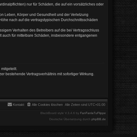
inalpflichten) nur für Schäden, die auf ein vorsätzliches oder
von Leben, Körper und Gesundheit und der Verletzung
r Höhe nach auf die vertragstypischen Durchschnittsschäden
sigem Verhalten des Betreibers auf die bei Vertragsschluss
lt auch für mittelbare Schäden, insbesondere entgangenen
mitgeteilt.
er bestehende Vertragsverhältnis mit sofortiger Wirkung.
Kontakt
Alle Cookies löschen
Alle Zeiten sind
UTC+01:00
BlackBoard style V.3.4.6 by
FanFanlaTuFlippe
Deutsche Übersetzung durch
phpBB.de