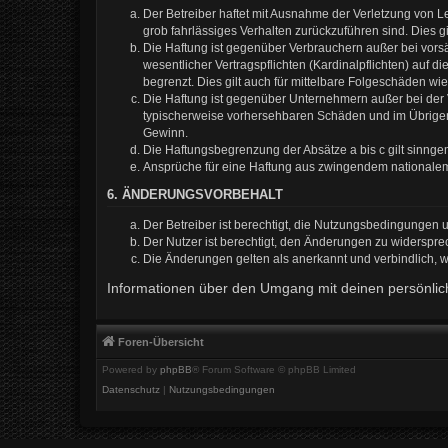
Der Betreiber haftet mit Ausnahme der Verletzung von Le
grob fahrlässiges Verhalten zurückzuführen sind. Dies 
Die Haftung ist gegenüber Verbrauchern außer bei vors
wesentlicher Vertragspflichten (Kardinalpflichten) auf
begrenzt. Dies gilt auch für mittelbare Folgeschäden 
Die Haftung ist gegenüber Unternehmern außer bei der V
typischerweise vorhersehbaren Schäden und im Übrigen 
Gewinn.
Die Haftungsbegrenzung der Absätze a bis c gilt sinnge
Ansprüche für eine Haftung aus zwingendem nationalem
6. ÄNDERUNGSVORBEHALT
Der Betreiber ist berechtigt, die Nutzungsbedingungen 
Der Nutzer ist berechtigt, den Änderungen zu widerspre
Die Änderungen gelten als anerkannt und verbindlich,
Informationen über den Umgang mit deinen persönlich
Foren-Übersicht
Powered by
phpBB
® Forum Software © phpBB Limited
Datenschutz
|
Nutzungsbedingungen