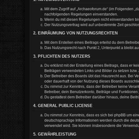
Mit dem Zugriff auf „Archaeoforum.de“ (im Folgenden „da
nachfolgenden Regelungen einverstanden.
Wenn du mit diesen Regelungen nicht einverstanden bist,
Der Nutzungsvertrag wird auf unbestimmte Zeit geschlos
2. EINRÄUMUNG VON NUTZUNGSRECHTEN
Mit dem Erstellen eines Beitrags erteilst du dem Betrei
Das Nutzungsrecht nach Punkt 2, Unterpunkt a bleibt 
3. PFLICHTEN DES NUTZERS
Du erklärst mit der Erstellung eines Beitrags, dass er k
Beiträgen verwendeten Links und Bilder zu setzen bzw.
Der Betreiber des Boards übt das Hausrecht aus. Bei 
oder dauerhaft von der Nutzung dieses Boards ausschlie
Du nimmst zur Kenntnis, dass der Betreiber keine Verantw
Betreiber, dein Benutzerkonto, Beiträge und Funktionen 
Du gestattest dem Betreiber darüber hinaus, deine Beit
4. GENERAL PUBLIC LICENSE
Du nimmst zur Kenntnis, dass es sich bei phpBB um eine
deutschsprachige Informationen werden durch die deuts
verwendet wird. Sie können insbesondere die Verwendun
5. GEWÄHRLEISTUNG