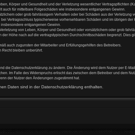
ben, Körper und Gesundheit und der Verletzung wesentlicher Vertragspflichten (Kard
gilt auch für mittelbare Folgeschäden wie insbesondere entgangenen Gewinn.
ätzlichem oder grob fahrlässigem Verhalten oder bei Schäden aus der Verletzung 
 die bei Vertragsschluss typischerweise vorhersehbaren Schäden und im übrigen de
wie insbesondere entgangenen Gewinn.
erletzung von Leben, Körper und Gesundheit oder vorsätzlichem oder grob fahrläs
der Höhe nach auf die vertragstypischen Durchschnittsschäden begrenzt. Dies gi
mäß auch zugunsten der Mitarbeiter und Erfüllungsgehilfen des Betreibers.
 Recht bleiben unberührt.
und die Datenschutzerklärung zu ändern. Die Änderung wird dem Nutzer per E-Mail 
chen. Im Falle des Widerspruchs erlischt das zwischen dem Betreiber und dem Nutz
 wenn der Nutzer den Änderungen zugestimmt hat.
en Daten sind in der Datenschutzerklärung enthalten.