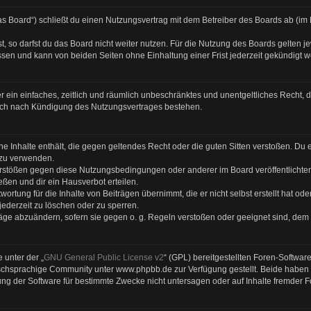
s Board“) schließt du einen Nutzungsvertrag mit dem Betreiber des Boards ab (im F
 so darfst du das Board nicht weiter nutzen. Für die Nutzung des Boards gelten jew
sen und kann von beiden Seiten ohne Einhaltung einer Frist jederzeit gekündigt 
ber ein einfaches, zeitlich und räumlich unbeschränktes und unentgeltliches Recht
auch nach Kündigung des Nutzungsvertrages bestehen.
eine Inhalte enthält, die gegen geltendes Recht oder die guten Sitten verstoßen. Du 
 zu verwenden.
Verstößen gegen diese Nutzungsbedingungen oder anderer im Board veröffentlicht
ßen und dir ein Hausverbot erteilen.
ortung für die Inhalte von Beiträgen übernimmt, die er nicht selbst erstellt hat od
jederzeit zu löschen oder zu sperren.
räge abzuändern, sofern sie gegen o. g. Regeln verstoßen oder geeignet sind, dem
 unter der „
GNU General Public License v2
“ (GPL) bereitgestellten Foren-Softwa
chsprachige Community unter www.phpbb.de zur Verfügung gestellt. Beide haben ke
g der Software für bestimmte Zwecke nicht untersagen oder auf Inhalte fremder 