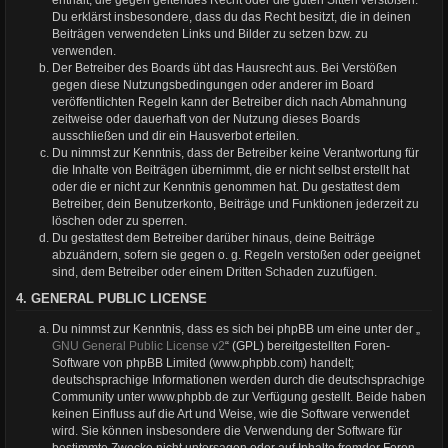
Du erklärst insbesondere, dass du das Recht besitzt, die in deinen
Beiträgen verwendeten Links und Bilder zu setzen bzw. zu
verwenden.
Der Betreiber des Boards übt das Hausrecht aus. Bei Verstößen
gegen diese Nutzungsbedingungen oder anderer im Board
veröffentlichten Regeln kann der Betreiber dich nach Abmahnung
zeitweise oder dauerhaft von der Nutzung dieses Boards
ausschließen und dir ein Hausverbot erteilen.
Du nimmst zur Kenntnis, dass der Betreiber keine Verantwortung für
die Inhalte von Beiträgen übernimmt, die er nicht selbst erstellt hat
oder die er nicht zur Kenntnis genommen hat. Du gestattest dem
Betreiber, dein Benutzerkonto, Beiträge und Funktionen jederzeit zu
löschen oder zu sperren.
Du gestattest dem Betreiber darüber hinaus, deine Beiträge
abzuändern, sofern sie gegen o. g. Regeln verstoßen oder geeignet
sind, dem Betreiber oder einem Dritten Schaden zuzufügen.
4. GENERAL PUBLIC LICENSE
Du nimmst zur Kenntnis, dass es sich bei phpBB um eine unter der „
GNU General Public License v2
“ (GPL) bereitgestellten Foren-
Software von phpBB Limited (www.phpbb.com) handelt;
deutschsprachige Informationen werden durch die deutschsprachige
Community unter www.phpbb.de zur Verfügung gestellt. Beide haben
keinen Einfluss auf die Art und Weise, wie die Software verwendet
wird. Sie können insbesondere die Verwendung der Software für