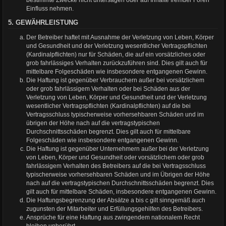
bestimmte Zwecke nicht untersagen oder auf Inhalte fremder Foren
Einfluss nehmen.
5. GEWÄHRLEISTUNG
Der Betreiber haftet mit Ausnahme der Verletzung von Leben, Körper
und Gesundheit und der Verletzung wesentlicher Vertragspflichten
(Kardinalpflichten) nur für Schäden, die auf ein vorsätzliches oder
grob fahrlässiges Verhalten zurückzuführen sind. Dies gilt auch für
mittelbare Folgeschäden wie insbesondere entgangenen Gewinn.
Die Haftung ist gegenüber Verbrauchern außer bei vorsätzlichem
oder grob fahrlässigem Verhalten oder bei Schäden aus der
Verletzung von Leben, Körper und Gesundheit und der Verletzung
wesentlicher Vertragspflichten (Kardinalpflichten) auf die bei
Vertragsschluss typischerweise vorhersehbaren Schäden und im
übrigen der Höhe nach auf die vertragstypischen
Durchschnittsschäden begrenzt. Dies gilt auch für mittelbare
Folgeschäden wie insbesondere entgangenen Gewinn.
Die Haftung ist gegenüber Unternehmern außer bei der Verletzung
von Leben, Körper und Gesundheit oder vorsätzlichem oder grob
fahrlässigem Verhalten des Betreibers auf die bei Vertragsschluss
typischerweise vorhersehbaren Schäden und im Übrigen der Höhe
nach auf die vertragstypischen Durchschnittsschäden begrenzt. Dies
gilt auch für mittelbare Schäden, insbesondere entgangenen Gewinn.
Die Haftungsbegrenzung der Absätze a bis c gilt sinngemäß auch
zugunsten der Mitarbeiter und Erfüllungsgehilfen des Betreibers.
Ansprüche für eine Haftung aus zwingendem nationalem Recht