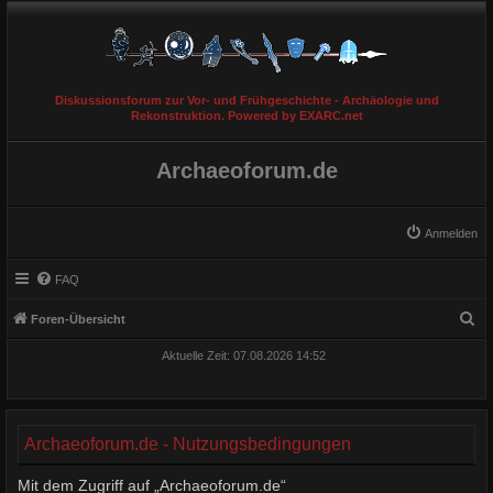
Diskussionsforum zur Vor- und Frühgeschichte - Archäologie und
Rekonstruktion. Powered by EXARC.net
Archaeoforum.de
Anmelden
FAQ
S
Foren-Übersicht
u
Aktuelle Zeit: 07.08.2026 14:52
c
h
e
Archaeoforum.de - Nutzungsbedingungen
Mit dem Zugriff auf „Archaeoforum.de“