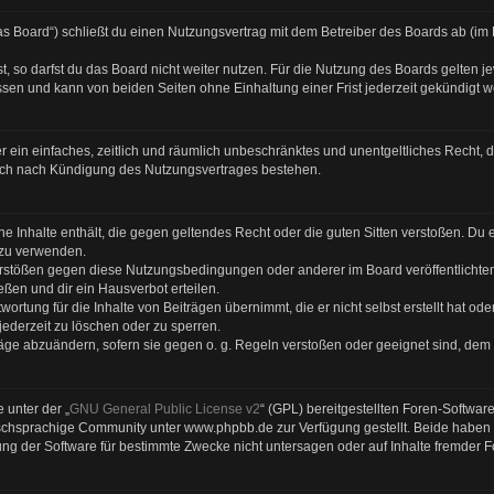
s Board“) schließt du einen Nutzungsvertrag mit dem Betreiber des Boards ab (im F
 so darfst du das Board nicht weiter nutzen. Für die Nutzung des Boards gelten jew
sen und kann von beiden Seiten ohne Einhaltung einer Frist jederzeit gekündigt 
ber ein einfaches, zeitlich und räumlich unbeschränktes und unentgeltliches Recht
auch nach Kündigung des Nutzungsvertrages bestehen.
eine Inhalte enthält, die gegen geltendes Recht oder die guten Sitten verstoßen. Du 
 zu verwenden.
Verstößen gegen diese Nutzungsbedingungen oder anderer im Board veröffentlicht
ßen und dir ein Hausverbot erteilen.
ortung für die Inhalte von Beiträgen übernimmt, die er nicht selbst erstellt hat od
jederzeit zu löschen oder zu sperren.
räge abzuändern, sofern sie gegen o. g. Regeln verstoßen oder geeignet sind, dem
 unter der „
GNU General Public License v2
“ (GPL) bereitgestellten Foren-Softwa
chsprachige Community unter www.phpbb.de zur Verfügung gestellt. Beide haben ke
g der Software für bestimmte Zwecke nicht untersagen oder auf Inhalte fremder 