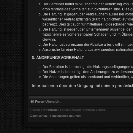
Der Betreiber haftet mit Ausnahme der Verletzung von Le
grob fahrlässiges Verhalten zurückzuführen sind. Dies 
Die Haftung ist gegenüber Verbrauchern außer bei vors
wesentlicher Vertragspflichten (Kardinalpflichten) auf
begrenzt. Dies gilt auch für mittelbare Folgeschäden 
Die Haftung ist gegenüber Unternehmern außer bei der V
typischerweise vorhersehbaren Schäden und im Übrigen 
Gewinn.
Die Haftungsbegrenzung der Absätze a bis c gilt sinnge
Ansprüche für eine Haftung aus zwingendem nationalem
6. ÄNDERUNGSVORBEHALT
Der Betreiber ist berechtigt, die Nutzungsbedingungen 
Der Nutzer ist berechtigt, den Änderungen zu widerspre
Die Änderungen gelten als anerkannt und verbindlich,
Informationen über den Umgang mit deinen persönlich
Foren-Übersicht
Powered by
phpBB
® Forum Software © phpBB Limited
Datenschutz
|
Nutzungsbedingungen