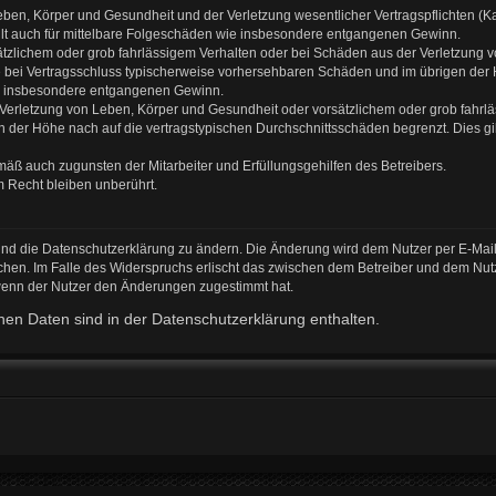
ben, Körper und Gesundheit und der Verletzung wesentlicher Vertragspflichten (Kard
gilt auch für mittelbare Folgeschäden wie insbesondere entgangenen Gewinn.
ätzlichem oder grob fahrlässigem Verhalten oder bei Schäden aus der Verletzung 
 die bei Vertragsschluss typischerweise vorhersehbaren Schäden und im übrigen de
wie insbesondere entgangenen Gewinn.
erletzung von Leben, Körper und Gesundheit oder vorsätzlichem oder grob fahrläs
der Höhe nach auf die vertragstypischen Durchschnittsschäden begrenzt. Dies gi
mäß auch zugunsten der Mitarbeiter und Erfüllungsgehilfen des Betreibers.
 Recht bleiben unberührt.
und die Datenschutzerklärung zu ändern. Die Änderung wird dem Nutzer per E-Mail 
chen. Im Falle des Widerspruchs erlischt das zwischen dem Betreiber und dem Nutz
 wenn der Nutzer den Änderungen zugestimmt hat.
en Daten sind in der Datenschutzerklärung enthalten.