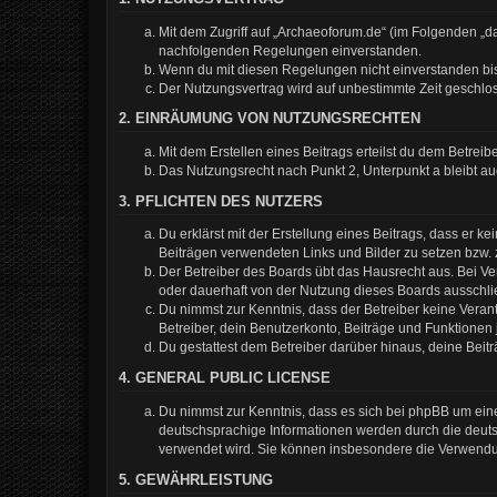
Mit dem Zugriff auf „Archaeoforum.de“ (im Folgenden „da
nachfolgenden Regelungen einverstanden.
Wenn du mit diesen Regelungen nicht einverstanden bist,
Der Nutzungsvertrag wird auf unbestimmte Zeit geschlos
2. EINRÄUMUNG VON NUTZUNGSRECHTEN
Mit dem Erstellen eines Beitrags erteilst du dem Betrei
Das Nutzungsrecht nach Punkt 2, Unterpunkt a bleibt 
3. PFLICHTEN DES NUTZERS
Du erklärst mit der Erstellung eines Beitrags, dass er k
Beiträgen verwendeten Links und Bilder zu setzen bzw.
Der Betreiber des Boards übt das Hausrecht aus. Bei 
oder dauerhaft von der Nutzung dieses Boards ausschlie
Du nimmst zur Kenntnis, dass der Betreiber keine Verantw
Betreiber, dein Benutzerkonto, Beiträge und Funktionen 
Du gestattest dem Betreiber darüber hinaus, deine Beit
4. GENERAL PUBLIC LICENSE
Du nimmst zur Kenntnis, dass es sich bei phpBB um eine
deutschsprachige Informationen werden durch die deuts
verwendet wird. Sie können insbesondere die Verwendun
5. GEWÄHRLEISTUNG