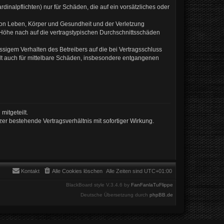
inalpflichten) nur für Schäden, die auf ein vorsätzliches oder
von Leben, Körper und Gesundheit und der Verletzung
r Höhe nach auf die vertragstypischen Durchschnittsschäden
sigem Verhalten des Betreibers auf die bei Vertragsschluss
lt auch für mittelbare Schäden, insbesondere entgangenen
mitgeteilt.
er bestehende Vertragsverhältnis mit sofortiger Wirkung.
Kontakt
Alle Cookies löschen
Alle Zeiten sind
UTC+01:00
BlackBoard style V.3.4.6 by
FanFanlaTuFlippe
Deutsche Übersetzung durch
phpBB.de