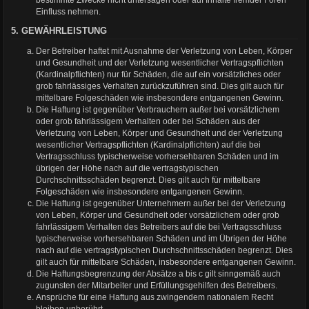
bestimmte Zwecke nicht untersagen oder auf Inhalte fremder Foren
Einfluss nehmen.
5. GEWÄHRLEISTUNG
Der Betreiber haftet mit Ausnahme der Verletzung von Leben, Körper
und Gesundheit und der Verletzung wesentlicher Vertragspflichten
(Kardinalpflichten) nur für Schäden, die auf ein vorsätzliches oder
grob fahrlässiges Verhalten zurückzuführen sind. Dies gilt auch für
mittelbare Folgeschäden wie insbesondere entgangenen Gewinn.
Die Haftung ist gegenüber Verbrauchern außer bei vorsätzlichem
oder grob fahrlässigem Verhalten oder bei Schäden aus der
Verletzung von Leben, Körper und Gesundheit und der Verletzung
wesentlicher Vertragspflichten (Kardinalpflichten) auf die bei
Vertragsschluss typischerweise vorhersehbaren Schäden und im
übrigen der Höhe nach auf die vertragstypischen
Durchschnittsschäden begrenzt. Dies gilt auch für mittelbare
Folgeschäden wie insbesondere entgangenen Gewinn.
Die Haftung ist gegenüber Unternehmern außer bei der Verletzung
von Leben, Körper und Gesundheit oder vorsätzlichem oder grob
fahrlässigem Verhalten des Betreibers auf die bei Vertragsschluss
typischerweise vorhersehbaren Schäden und im Übrigen der Höhe
nach auf die vertragstypischen Durchschnittsschäden begrenzt. Dies
gilt auch für mittelbare Schäden, insbesondere entgangenen Gewinn.
Die Haftungsbegrenzung der Absätze a bis c gilt sinngemäß auch
zugunsten der Mitarbeiter und Erfüllungsgehilfen des Betreibers.
Ansprüche für eine Haftung aus zwingendem nationalem Recht