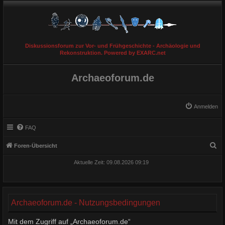
Diskussionsforum zur Vor- und Frühgeschichte - Archäologie und
Rekonstruktion. Powered by EXARC.net
Archaeoforum.de
Anmelden
FAQ
S
Foren-Übersicht
u
Aktuelle Zeit: 09.08.2026 09:19
c
h
e
Archaeoforum.de - Nutzungsbedingungen
Mit dem Zugriff auf „Archaeoforum.de“