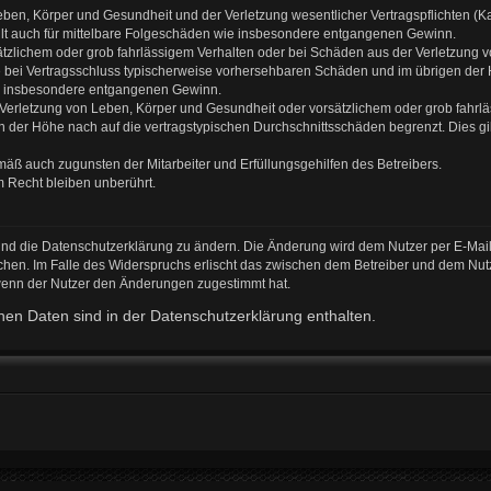
ben, Körper und Gesundheit und der Verletzung wesentlicher Vertragspflichten (Kard
gilt auch für mittelbare Folgeschäden wie insbesondere entgangenen Gewinn.
ätzlichem oder grob fahrlässigem Verhalten oder bei Schäden aus der Verletzung 
 die bei Vertragsschluss typischerweise vorhersehbaren Schäden und im übrigen de
wie insbesondere entgangenen Gewinn.
erletzung von Leben, Körper und Gesundheit oder vorsätzlichem oder grob fahrläs
der Höhe nach auf die vertragstypischen Durchschnittsschäden begrenzt. Dies gi
mäß auch zugunsten der Mitarbeiter und Erfüllungsgehilfen des Betreibers.
 Recht bleiben unberührt.
und die Datenschutzerklärung zu ändern. Die Änderung wird dem Nutzer per E-Mail 
chen. Im Falle des Widerspruchs erlischt das zwischen dem Betreiber und dem Nutz
 wenn der Nutzer den Änderungen zugestimmt hat.
en Daten sind in der Datenschutzerklärung enthalten.