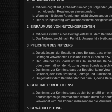
Mit dem Zugriff auf „Archaeoforum.de“ (im Folgenden „da
nachfolgenden Regelungen einverstanden.
Wenn du mit diesen Regelungen nicht einverstanden bist,
Der Nutzungsvertrag wird auf unbestimmte Zeit geschlos
2. EINRÄUMUNG VON NUTZUNGSRECHTEN
Mit dem Erstellen eines Beitrags erteilst du dem Betrei
Das Nutzungsrecht nach Punkt 2, Unterpunkt a bleibt 
3. PFLICHTEN DES NUTZERS
Du erklärst mit der Erstellung eines Beitrags, dass er k
Beiträgen verwendeten Links und Bilder zu setzen bzw.
Der Betreiber des Boards übt das Hausrecht aus. Bei 
oder dauerhaft von der Nutzung dieses Boards ausschlie
Du nimmst zur Kenntnis, dass der Betreiber keine Verantw
Betreiber, dein Benutzerkonto, Beiträge und Funktionen 
Du gestattest dem Betreiber darüber hinaus, deine Beit
4. GENERAL PUBLIC LICENSE
Du nimmst zur Kenntnis, dass es sich bei phpBB um eine
deutschsprachige Informationen werden durch die deuts
verwendet wird. Sie können insbesondere die Verwendun
5. GEWÄHRLEISTUNG