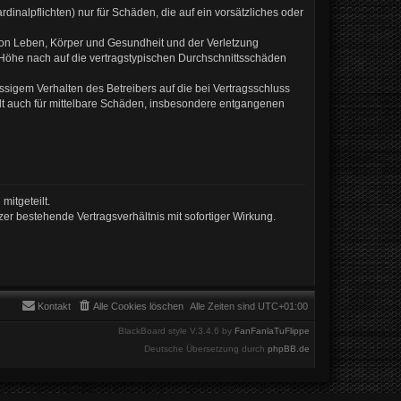
inalpflichten) nur für Schäden, die auf ein vorsätzliches oder
von Leben, Körper und Gesundheit und der Verletzung
r Höhe nach auf die vertragstypischen Durchschnittsschäden
sigem Verhalten des Betreibers auf die bei Vertragsschluss
lt auch für mittelbare Schäden, insbesondere entgangenen
mitgeteilt.
er bestehende Vertragsverhältnis mit sofortiger Wirkung.
Kontakt
Alle Cookies löschen
Alle Zeiten sind
UTC+01:00
BlackBoard style V.3.4.6 by
FanFanlaTuFlippe
Deutsche Übersetzung durch
phpBB.de