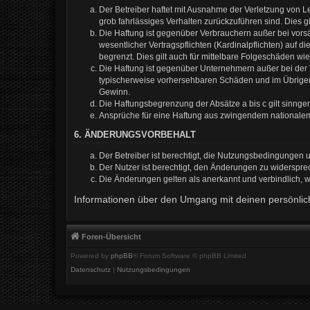
Der Betreiber haftet mit Ausnahme der Verletzung von Le
grob fahrlässiges Verhalten zurückzuführen sind. Dies 
Die Haftung ist gegenüber Verbrauchern außer bei vors
wesentlicher Vertragspflichten (Kardinalpflichten) auf
begrenzt. Dies gilt auch für mittelbare Folgeschäden 
Die Haftung ist gegenüber Unternehmern außer bei der V
typischerweise vorhersehbaren Schäden und im Übrigen 
Gewinn.
Die Haftungsbegrenzung der Absätze a bis c gilt sinnge
Ansprüche für eine Haftung aus zwingendem nationalem
6. ÄNDERUNGSVORBEHALT
Der Betreiber ist berechtigt, die Nutzungsbedingungen 
Der Nutzer ist berechtigt, den Änderungen zu widerspre
Die Änderungen gelten als anerkannt und verbindlich,
Informationen über den Umgang mit deinen persönlich
Foren-Übersicht
Powered by
phpBB
® Forum Software © phpBB Limited
Datenschutz
|
Nutzungsbedingungen