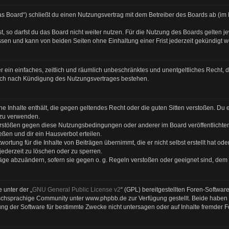
s Board“) schließt du einen Nutzungsvertrag mit dem Betreiber des Boards ab (im F
 so darfst du das Board nicht weiter nutzen. Für die Nutzung des Boards gelten jew
sen und kann von beiden Seiten ohne Einhaltung einer Frist jederzeit gekündigt 
ber ein einfaches, zeitlich und räumlich unbeschränktes und unentgeltliches Recht
auch nach Kündigung des Nutzungsvertrages bestehen.
eine Inhalte enthält, die gegen geltendes Recht oder die guten Sitten verstoßen. Du 
 zu verwenden.
Verstößen gegen diese Nutzungsbedingungen oder anderer im Board veröffentlicht
ßen und dir ein Hausverbot erteilen.
ortung für die Inhalte von Beiträgen übernimmt, die er nicht selbst erstellt hat od
jederzeit zu löschen oder zu sperren.
räge abzuändern, sofern sie gegen o. g. Regeln verstoßen oder geeignet sind, dem
 unter der „
GNU General Public License v2
“ (GPL) bereitgestellten Foren-Softwa
chsprachige Community unter www.phpbb.de zur Verfügung gestellt. Beide haben ke
g der Software für bestimmte Zwecke nicht untersagen oder auf Inhalte fremder 