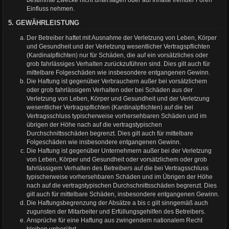
bestimmte Zwecke nicht untersagen oder auf Inhalte fremder Foren
Einfluss nehmen.
5. GEWÄHRLEISTUNG
Der Betreiber haftet mit Ausnahme der Verletzung von Leben, Körper
und Gesundheit und der Verletzung wesentlicher Vertragspflichten
(Kardinalpflichten) nur für Schäden, die auf ein vorsätzliches oder
grob fahrlässiges Verhalten zurückzuführen sind. Dies gilt auch für
mittelbare Folgeschäden wie insbesondere entgangenen Gewinn.
Die Haftung ist gegenüber Verbrauchern außer bei vorsätzlichem
oder grob fahrlässigem Verhalten oder bei Schäden aus der
Verletzung von Leben, Körper und Gesundheit und der Verletzung
wesentlicher Vertragspflichten (Kardinalpflichten) auf die bei
Vertragsschluss typischerweise vorhersehbaren Schäden und im
übrigen der Höhe nach auf die vertragstypischen
Durchschnittsschäden begrenzt. Dies gilt auch für mittelbare
Folgeschäden wie insbesondere entgangenen Gewinn.
Die Haftung ist gegenüber Unternehmern außer bei der Verletzung
von Leben, Körper und Gesundheit oder vorsätzlichem oder grob
fahrlässigem Verhalten des Betreibers auf die bei Vertragsschluss
typischerweise vorhersehbaren Schäden und im Übrigen der Höhe
nach auf die vertragstypischen Durchschnittsschäden begrenzt. Dies
gilt auch für mittelbare Schäden, insbesondere entgangenen Gewinn.
Die Haftungsbegrenzung der Absätze a bis c gilt sinngemäß auch
zugunsten der Mitarbeiter und Erfüllungsgehilfen des Betreibers.
Ansprüche für eine Haftung aus zwingendem nationalem Recht