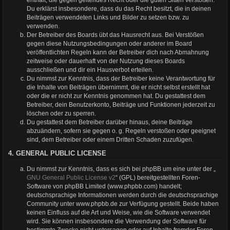
Du erklärst insbesondere, dass du das Recht besitzt, die in deinen
Beiträgen verwendeten Links und Bilder zu setzen bzw. zu
verwenden.
Der Betreiber des Boards übt das Hausrecht aus. Bei Verstößen
gegen diese Nutzungsbedingungen oder anderer im Board
veröffentlichten Regeln kann der Betreiber dich nach Abmahnung
zeitweise oder dauerhaft von der Nutzung dieses Boards
ausschließen und dir ein Hausverbot erteilen.
Du nimmst zur Kenntnis, dass der Betreiber keine Verantwortung für
die Inhalte von Beiträgen übernimmt, die er nicht selbst erstellt hat
oder die er nicht zur Kenntnis genommen hat. Du gestattest dem
Betreiber, dein Benutzerkonto, Beiträge und Funktionen jederzeit zu
löschen oder zu sperren.
Du gestattest dem Betreiber darüber hinaus, deine Beiträge
abzuändern, sofern sie gegen o. g. Regeln verstoßen oder geeignet
sind, dem Betreiber oder einem Dritten Schaden zuzufügen.
4. GENERAL PUBLIC LICENSE
Du nimmst zur Kenntnis, dass es sich bei phpBB um eine unter der „
GNU General Public License v2
“ (GPL) bereitgestellten Foren-
Software von phpBB Limited (www.phpbb.com) handelt;
deutschsprachige Informationen werden durch die deutschsprachige
Community unter www.phpbb.de zur Verfügung gestellt. Beide haben
keinen Einfluss auf die Art und Weise, wie die Software verwendet
wird. Sie können insbesondere die Verwendung der Software für