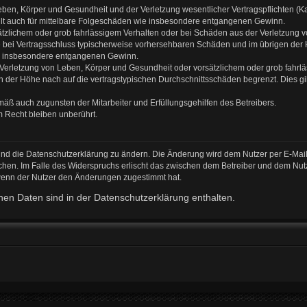
ben, Körper und Gesundheit und der Verletzung wesentlicher Vertragspflichten (Kard
gilt auch für mittelbare Folgeschäden wie insbesondere entgangenen Gewinn.
ätzlichem oder grob fahrlässigem Verhalten oder bei Schäden aus der Verletzung 
 die bei Vertragsschluss typischerweise vorhersehbaren Schäden und im übrigen de
wie insbesondere entgangenen Gewinn.
erletzung von Leben, Körper und Gesundheit oder vorsätzlichem oder grob fahrläs
der Höhe nach auf die vertragstypischen Durchschnittsschäden begrenzt. Dies gi
mäß auch zugunsten der Mitarbeiter und Erfüllungsgehilfen des Betreibers.
 Recht bleiben unberührt.
und die Datenschutzerklärung zu ändern. Die Änderung wird dem Nutzer per E-Mail 
chen. Im Falle des Widerspruchs erlischt das zwischen dem Betreiber und dem Nutz
 wenn der Nutzer den Änderungen zugestimmt hat.
en Daten sind in der Datenschutzerklärung enthalten.