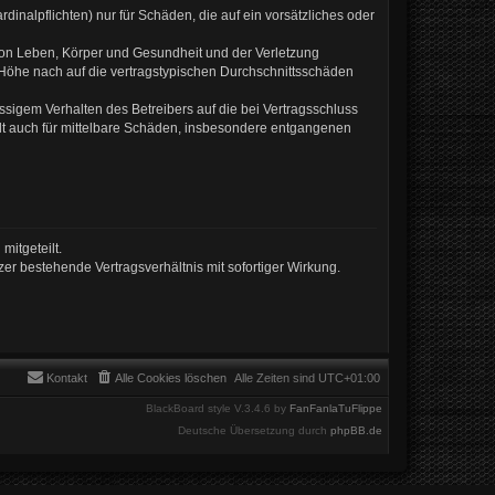
inalpflichten) nur für Schäden, die auf ein vorsätzliches oder
von Leben, Körper und Gesundheit und der Verletzung
r Höhe nach auf die vertragstypischen Durchschnittsschäden
sigem Verhalten des Betreibers auf die bei Vertragsschluss
lt auch für mittelbare Schäden, insbesondere entgangenen
mitgeteilt.
er bestehende Vertragsverhältnis mit sofortiger Wirkung.
Kontakt
Alle Cookies löschen
Alle Zeiten sind
UTC+01:00
BlackBoard style V.3.4.6 by
FanFanlaTuFlippe
Deutsche Übersetzung durch
phpBB.de