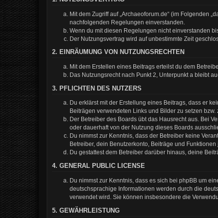
Mit dem Zugriff auf „Archaeoforum.de“ (im Folgenden „da
nachfolgenden Regelungen einverstanden.
Wenn du mit diesen Regelungen nicht einverstanden bist,
Der Nutzungsvertrag wird auf unbestimmte Zeit geschlos
2. EINRÄUMUNG VON NUTZUNGSRECHTEN
Mit dem Erstellen eines Beitrags erteilst du dem Betrei
Das Nutzungsrecht nach Punkt 2, Unterpunkt a bleibt 
3. PFLICHTEN DES NUTZERS
Du erklärst mit der Erstellung eines Beitrags, dass er k
Beiträgen verwendeten Links und Bilder zu setzen bzw.
Der Betreiber des Boards übt das Hausrecht aus. Bei 
oder dauerhaft von der Nutzung dieses Boards ausschlie
Du nimmst zur Kenntnis, dass der Betreiber keine Verantw
Betreiber, dein Benutzerkonto, Beiträge und Funktionen 
Du gestattest dem Betreiber darüber hinaus, deine Beit
4. GENERAL PUBLIC LICENSE
Du nimmst zur Kenntnis, dass es sich bei phpBB um eine
deutschsprachige Informationen werden durch die deuts
verwendet wird. Sie können insbesondere die Verwendun
5. GEWÄHRLEISTUNG