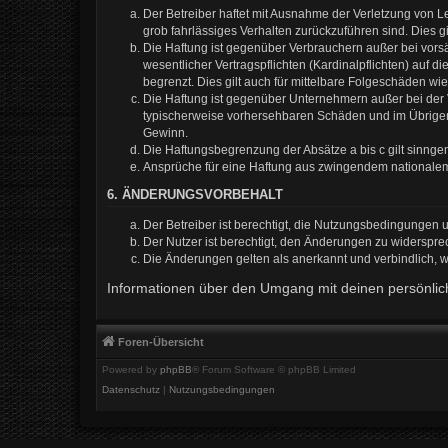
Der Betreiber haftet mit Ausnahme der Verletzung von Le
grob fahrlässiges Verhalten zurückzuführen sind. Dies 
Die Haftung ist gegenüber Verbrauchern außer bei vors
wesentlicher Vertragspflichten (Kardinalpflichten) auf
begrenzt. Dies gilt auch für mittelbare Folgeschäden 
Die Haftung ist gegenüber Unternehmern außer bei der V
typischerweise vorhersehbaren Schäden und im Übrigen 
Gewinn.
Die Haftungsbegrenzung der Absätze a bis c gilt sinnge
Ansprüche für eine Haftung aus zwingendem nationalem
6. ÄNDERUNGSVORBEHALT
Der Betreiber ist berechtigt, die Nutzungsbedingungen 
Der Nutzer ist berechtigt, den Änderungen zu widerspre
Die Änderungen gelten als anerkannt und verbindlich,
Informationen über den Umgang mit deinen persönlich
Foren-Übersicht
Powered by
phpBB
® Forum Software © phpBB Limited
Datenschutz
|
Nutzungsbedingungen