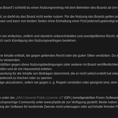
s Board“) schließt du einen Nutzungsvertrag mit dem Betreiber des Boards ab (im F
 so darfst du das Board nicht weiter nutzen. Für die Nutzung des Boards gelten jew
sen und kann von beiden Seiten ohne Einhaltung einer Frist jederzeit gekündigt 
ber ein einfaches, zeitlich und räumlich unbeschränktes und unentgeltliches Recht
auch nach Kündigung des Nutzungsvertrages bestehen.
eine Inhalte enthält, die gegen geltendes Recht oder die guten Sitten verstoßen. Du 
 zu verwenden.
Verstößen gegen diese Nutzungsbedingungen oder anderer im Board veröffentlicht
ßen und dir ein Hausverbot erteilen.
ortung für die Inhalte von Beiträgen übernimmt, die er nicht selbst erstellt hat od
jederzeit zu löschen oder zu sperren.
räge abzuändern, sofern sie gegen o. g. Regeln verstoßen oder geeignet sind, dem
 unter der „
GNU General Public License v2
“ (GPL) bereitgestellten Foren-Softwa
chsprachige Community unter www.phpbb.de zur Verfügung gestellt. Beide haben ke
g der Software für bestimmte Zwecke nicht untersagen oder auf Inhalte fremder 