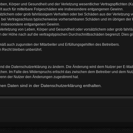
ben, Körper und Gesundheit und der Verletzung wesentlicher Vertragspflichten (Kard
gilt auch für mittelbare Folgeschäden wie insbesondere entgangenen Gewinn.
ätzlichem oder grob fahrlässigem Verhalten oder bei Schäden aus der Verletzung 
 die bei Vertragsschluss typischerweise vorhersehbaren Schäden und im übrigen de
wie insbesondere entgangenen Gewinn.
erletzung von Leben, Körper und Gesundheit oder vorsätzlichem oder grob fahrläs
der Höhe nach auf die vertragstypischen Durchschnittsschäden begrenzt. Dies gi
mäß auch zugunsten der Mitarbeiter und Erfüllungsgehilfen des Betreibers.
 Recht bleiben unberührt.
und die Datenschutzerklärung zu ändern. Die Änderung wird dem Nutzer per E-Mail 
chen. Im Falle des Widerspruchs erlischt das zwischen dem Betreiber und dem Nutz
 wenn der Nutzer den Änderungen zugestimmt hat.
en Daten sind in der Datenschutzerklärung enthalten.