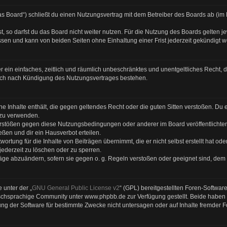
s Board“) schließt du einen Nutzungsvertrag mit dem Betreiber des Boards ab (im F
 so darfst du das Board nicht weiter nutzen. Für die Nutzung des Boards gelten jew
sen und kann von beiden Seiten ohne Einhaltung einer Frist jederzeit gekündigt 
ber ein einfaches, zeitlich und räumlich unbeschränktes und unentgeltliches Recht
auch nach Kündigung des Nutzungsvertrages bestehen.
eine Inhalte enthält, die gegen geltendes Recht oder die guten Sitten verstoßen. Du 
 zu verwenden.
Verstößen gegen diese Nutzungsbedingungen oder anderer im Board veröffentlicht
ßen und dir ein Hausverbot erteilen.
ortung für die Inhalte von Beiträgen übernimmt, die er nicht selbst erstellt hat od
jederzeit zu löschen oder zu sperren.
räge abzuändern, sofern sie gegen o. g. Regeln verstoßen oder geeignet sind, dem
 unter der „
GNU General Public License v2
“ (GPL) bereitgestellten Foren-Softwa
chsprachige Community unter www.phpbb.de zur Verfügung gestellt. Beide haben ke
g der Software für bestimmte Zwecke nicht untersagen oder auf Inhalte fremder 