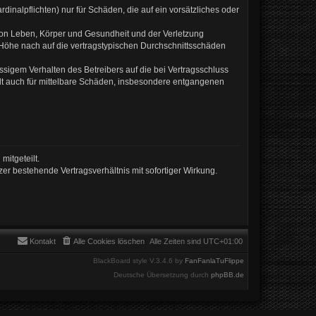
inalpflichten) nur für Schäden, die auf ein vorsätzliches oder
von Leben, Körper und Gesundheit und der Verletzung
r Höhe nach auf die vertragstypischen Durchschnittsschäden
sigem Verhalten des Betreibers auf die bei Vertragsschluss
lt auch für mittelbare Schäden, insbesondere entgangenen
mitgeteilt.
er bestehende Vertragsverhältnis mit sofortiger Wirkung.
Kontakt
Alle Cookies löschen
Alle Zeiten sind
UTC+01:00
BlackBoard style V.3.4.6 by
FanFanlaTuFlippe
Deutsche Übersetzung durch
phpBB.de