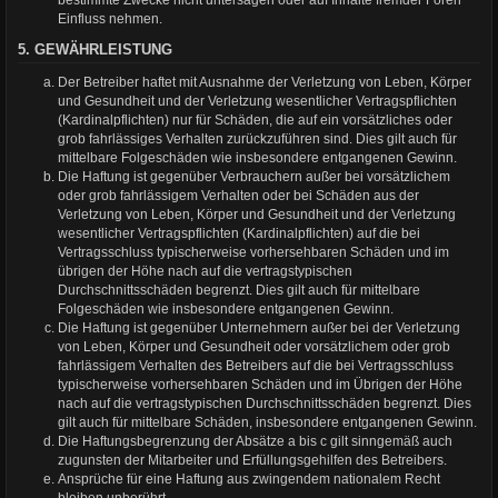
bestimmte Zwecke nicht untersagen oder auf Inhalte fremder Foren
Einfluss nehmen.
5. GEWÄHRLEISTUNG
Der Betreiber haftet mit Ausnahme der Verletzung von Leben, Körper
und Gesundheit und der Verletzung wesentlicher Vertragspflichten
(Kardinalpflichten) nur für Schäden, die auf ein vorsätzliches oder
grob fahrlässiges Verhalten zurückzuführen sind. Dies gilt auch für
mittelbare Folgeschäden wie insbesondere entgangenen Gewinn.
Die Haftung ist gegenüber Verbrauchern außer bei vorsätzlichem
oder grob fahrlässigem Verhalten oder bei Schäden aus der
Verletzung von Leben, Körper und Gesundheit und der Verletzung
wesentlicher Vertragspflichten (Kardinalpflichten) auf die bei
Vertragsschluss typischerweise vorhersehbaren Schäden und im
übrigen der Höhe nach auf die vertragstypischen
Durchschnittsschäden begrenzt. Dies gilt auch für mittelbare
Folgeschäden wie insbesondere entgangenen Gewinn.
Die Haftung ist gegenüber Unternehmern außer bei der Verletzung
von Leben, Körper und Gesundheit oder vorsätzlichem oder grob
fahrlässigem Verhalten des Betreibers auf die bei Vertragsschluss
typischerweise vorhersehbaren Schäden und im Übrigen der Höhe
nach auf die vertragstypischen Durchschnittsschäden begrenzt. Dies
gilt auch für mittelbare Schäden, insbesondere entgangenen Gewinn.
Die Haftungsbegrenzung der Absätze a bis c gilt sinngemäß auch
zugunsten der Mitarbeiter und Erfüllungsgehilfen des Betreibers.
Ansprüche für eine Haftung aus zwingendem nationalem Recht