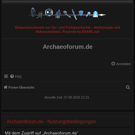
Diskussionsforum zur Vor- und Frühgeschichte - Archäologie und
Rekonstruktion. Powered by EXARC.net
Archaeoforum.de
Anmelden
FAQ
S
Foren-Übersicht
u
Aktuelle Zeit: 07.08.2026 21:21
c
h
e
Archaeoforum.de - Nutzungsbedingungen
Mit dem Zugriff auf „Archaeoforum.de“