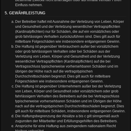
bestimmte Zwecke nicht untersagen oder auf Inhalte fremder Foren
Einfluss nehmen.
5. GEWÄHRLEISTUNG
Der Betreiber haftet mit Ausnahme der Verletzung von Leben, Körper
und Gesundheit und der Verletzung wesentlicher Vertragspflichten
(Kardinalpflichten) nur für Schäden, die auf ein vorsätzliches oder
grob fahrlässiges Verhalten zurückzuführen sind. Dies gilt auch für
mittelbare Folgeschäden wie insbesondere entgangenen Gewinn.
Die Haftung ist gegenüber Verbrauchern außer bei vorsätzlichem
oder grob fahrlässigem Verhalten oder bei Schäden aus der
Verletzung von Leben, Körper und Gesundheit und der Verletzung
wesentlicher Vertragspflichten (Kardinalpflichten) auf die bei
Vertragsschluss typischerweise vorhersehbaren Schäden und im
übrigen der Höhe nach auf die vertragstypischen
Durchschnittsschäden begrenzt. Dies gilt auch für mittelbare
Folgeschäden wie insbesondere entgangenen Gewinn.
Die Haftung ist gegenüber Unternehmern außer bei der Verletzung
von Leben, Körper und Gesundheit oder vorsätzlichem oder grob
fahrlässigem Verhalten des Betreibers auf die bei Vertragsschluss
typischerweise vorhersehbaren Schäden und im Übrigen der Höhe
nach auf die vertragstypischen Durchschnittsschäden begrenzt. Dies
gilt auch für mittelbare Schäden, insbesondere entgangenen Gewinn.
Die Haftungsbegrenzung der Absätze a bis c gilt sinngemäß auch
zugunsten der Mitarbeiter und Erfüllungsgehilfen des Betreibers.
Ansprüche für eine Haftung aus zwingendem nationalem Recht