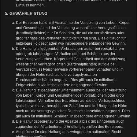
bestimmte Zwecke nicht untersagen oder auf Inhalte fremder Foren
Einfluss nehmen.
5. GEWÄHRLEISTUNG
Der Betreiber haftet mit Ausnahme der Verletzung von Leben, Körper
und Gesundheit und der Verletzung wesentlicher Vertragspflichten
(Kardinalpflichten) nur für Schäden, die auf ein vorsätzliches oder
grob fahrlässiges Verhalten zurückzuführen sind. Dies gilt auch für
mittelbare Folgeschäden wie insbesondere entgangenen Gewinn.
Die Haftung ist gegenüber Verbrauchern außer bei vorsätzlichem
oder grob fahrlässigem Verhalten oder bei Schäden aus der
Verletzung von Leben, Körper und Gesundheit und der Verletzung
wesentlicher Vertragspflichten (Kardinalpflichten) auf die bei
Vertragsschluss typischerweise vorhersehbaren Schäden und im
übrigen der Höhe nach auf die vertragstypischen
Durchschnittsschäden begrenzt. Dies gilt auch für mittelbare
Folgeschäden wie insbesondere entgangenen Gewinn.
Die Haftung ist gegenüber Unternehmern außer bei der Verletzung
von Leben, Körper und Gesundheit oder vorsätzlichem oder grob
fahrlässigem Verhalten des Betreibers auf die bei Vertragsschluss
typischerweise vorhersehbaren Schäden und im Übrigen der Höhe
nach auf die vertragstypischen Durchschnittsschäden begrenzt. Dies
gilt auch für mittelbare Schäden, insbesondere entgangenen Gewinn.
Die Haftungsbegrenzung der Absätze a bis c gilt sinngemäß auch
zugunsten der Mitarbeiter und Erfüllungsgehilfen des Betreibers.
Ansprüche für eine Haftung aus zwingendem nationalem Recht