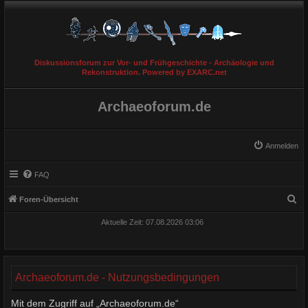
Diskussionsforum zur Vor- und Frühgeschichte - Archäologie und
Rekonstruktion. Powered by EXARC.net
Archaeoforum.de
Anmelden
FAQ
S
Foren-Übersicht
u
Aktuelle Zeit: 07.08.2026 03:06
c
h
e
Archaeoforum.de - Nutzungsbedingungen
Mit dem Zugriff auf „Archaeoforum.de“