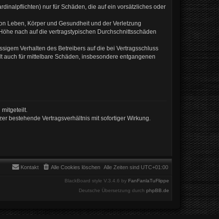
inalpflichten) nur für Schäden, die auf ein vorsätzliches oder
von Leben, Körper und Gesundheit und der Verletzung
r Höhe nach auf die vertragstypischen Durchschnittsschäden
sigem Verhalten des Betreibers auf die bei Vertragsschluss
lt auch für mittelbare Schäden, insbesondere entgangenen
mitgeteilt.
er bestehende Vertragsverhältnis mit sofortiger Wirkung.
Kontakt
Alle Cookies löschen
Alle Zeiten sind
UTC+01:00
BlackBoard style V.3.4.6 by
FanFanlaTuFlippe
Deutsche Übersetzung durch
phpBB.de