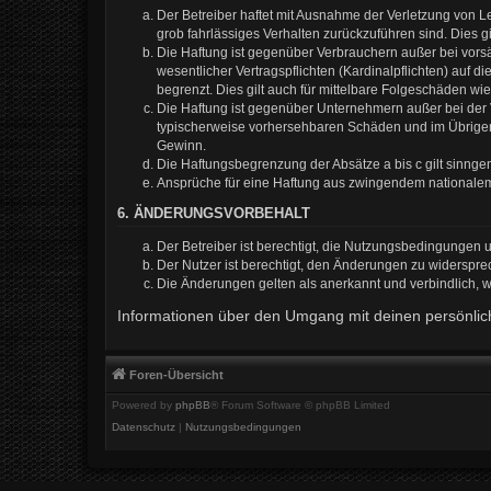
Der Betreiber haftet mit Ausnahme der Verletzung von Le
grob fahrlässiges Verhalten zurückzuführen sind. Dies 
Die Haftung ist gegenüber Verbrauchern außer bei vors
wesentlicher Vertragspflichten (Kardinalpflichten) auf
begrenzt. Dies gilt auch für mittelbare Folgeschäden 
Die Haftung ist gegenüber Unternehmern außer bei der V
typischerweise vorhersehbaren Schäden und im Übrigen 
Gewinn.
Die Haftungsbegrenzung der Absätze a bis c gilt sinnge
Ansprüche für eine Haftung aus zwingendem nationalem
6. ÄNDERUNGSVORBEHALT
Der Betreiber ist berechtigt, die Nutzungsbedingungen 
Der Nutzer ist berechtigt, den Änderungen zu widerspre
Die Änderungen gelten als anerkannt und verbindlich,
Informationen über den Umgang mit deinen persönlich
Foren-Übersicht
Powered by
phpBB
® Forum Software © phpBB Limited
Datenschutz
|
Nutzungsbedingungen