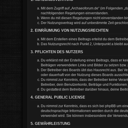
Mit dem Zugriff auf „Archaeoforum.de“ (im Folgenden „da
nachfolgenden Regelungen einverstanden.
Wenn du mit diesen Regelungen nicht einverstanden bist,
Der Nutzungsvertrag wird auf unbestimmte Zeit geschlos
2. EINRÄUMUNG VON NUTZUNGSRECHTEN
Mit dem Erstellen eines Beitrags erteilst du dem Betrei
Das Nutzungsrecht nach Punkt 2, Unterpunkt a bleibt 
3. PFLICHTEN DES NUTZERS
Du erklärst mit der Erstellung eines Beitrags, dass er k
Beiträgen verwendeten Links und Bilder zu setzen bzw.
Der Betreiber des Boards übt das Hausrecht aus. Bei 
oder dauerhaft von der Nutzung dieses Boards ausschlie
Du nimmst zur Kenntnis, dass der Betreiber keine Verantw
Betreiber, dein Benutzerkonto, Beiträge und Funktionen 
Du gestattest dem Betreiber darüber hinaus, deine Beit
4. GENERAL PUBLIC LICENSE
Du nimmst zur Kenntnis, dass es sich bei phpBB um eine
deutschsprachige Informationen werden durch die deuts
verwendet wird. Sie können insbesondere die Verwendun
5. GEWÄHRLEISTUNG