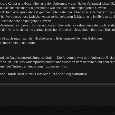
ben, Körper und Gesundheit und der Verletzung wesentlicher Vertragspflichten (Kard
gilt auch für mittelbare Folgeschäden wie insbesondere entgangenen Gewinn.
ätzlichem oder grob fahrlässigem Verhalten oder bei Schäden aus der Verletzung 
 die bei Vertragsschluss typischerweise vorhersehbaren Schäden und im übrigen de
wie insbesondere entgangenen Gewinn.
erletzung von Leben, Körper und Gesundheit oder vorsätzlichem oder grob fahrläs
der Höhe nach auf die vertragstypischen Durchschnittsschäden begrenzt. Dies gi
mäß auch zugunsten der Mitarbeiter und Erfüllungsgehilfen des Betreibers.
 Recht bleiben unberührt.
und die Datenschutzerklärung zu ändern. Die Änderung wird dem Nutzer per E-Mail 
chen. Im Falle des Widerspruchs erlischt das zwischen dem Betreiber und dem Nutz
 wenn der Nutzer den Änderungen zugestimmt hat.
en Daten sind in der Datenschutzerklärung enthalten.