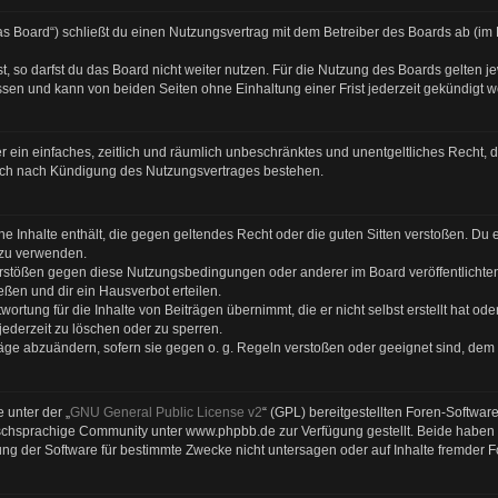
s Board“) schließt du einen Nutzungsvertrag mit dem Betreiber des Boards ab (im F
 so darfst du das Board nicht weiter nutzen. Für die Nutzung des Boards gelten jew
sen und kann von beiden Seiten ohne Einhaltung einer Frist jederzeit gekündigt 
ber ein einfaches, zeitlich und räumlich unbeschränktes und unentgeltliches Recht
auch nach Kündigung des Nutzungsvertrages bestehen.
eine Inhalte enthält, die gegen geltendes Recht oder die guten Sitten verstoßen. Du 
 zu verwenden.
Verstößen gegen diese Nutzungsbedingungen oder anderer im Board veröffentlicht
ßen und dir ein Hausverbot erteilen.
ortung für die Inhalte von Beiträgen übernimmt, die er nicht selbst erstellt hat od
jederzeit zu löschen oder zu sperren.
räge abzuändern, sofern sie gegen o. g. Regeln verstoßen oder geeignet sind, dem
 unter der „
GNU General Public License v2
“ (GPL) bereitgestellten Foren-Softwa
chsprachige Community unter www.phpbb.de zur Verfügung gestellt. Beide haben ke
g der Software für bestimmte Zwecke nicht untersagen oder auf Inhalte fremder 