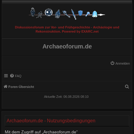
Diskussionsforum zur Vor- und Frühgeschichte - Archäologie und
Rekonstruktion. Powered by EXARC.net
Archaeoforum.de
Anmelden
FAQ
S
Foren-Übersicht
u
Aktuelle Zeit: 06.08.2026 08:10
c
h
e
Archaeoforum.de - Nutzungsbedingungen
Mit dem Zugriff auf „Archaeoforum.de“