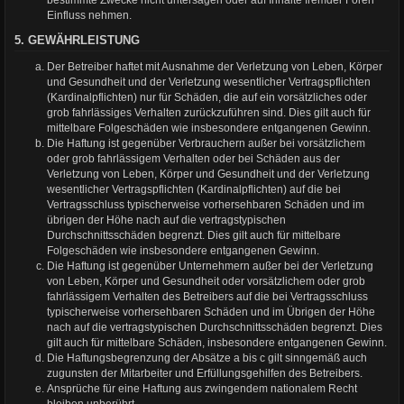
bestimmte Zwecke nicht untersagen oder auf Inhalte fremder Foren
Einfluss nehmen.
5. GEWÄHRLEISTUNG
Der Betreiber haftet mit Ausnahme der Verletzung von Leben, Körper
und Gesundheit und der Verletzung wesentlicher Vertragspflichten
(Kardinalpflichten) nur für Schäden, die auf ein vorsätzliches oder
grob fahrlässiges Verhalten zurückzuführen sind. Dies gilt auch für
mittelbare Folgeschäden wie insbesondere entgangenen Gewinn.
Die Haftung ist gegenüber Verbrauchern außer bei vorsätzlichem
oder grob fahrlässigem Verhalten oder bei Schäden aus der
Verletzung von Leben, Körper und Gesundheit und der Verletzung
wesentlicher Vertragspflichten (Kardinalpflichten) auf die bei
Vertragsschluss typischerweise vorhersehbaren Schäden und im
übrigen der Höhe nach auf die vertragstypischen
Durchschnittsschäden begrenzt. Dies gilt auch für mittelbare
Folgeschäden wie insbesondere entgangenen Gewinn.
Die Haftung ist gegenüber Unternehmern außer bei der Verletzung
von Leben, Körper und Gesundheit oder vorsätzlichem oder grob
fahrlässigem Verhalten des Betreibers auf die bei Vertragsschluss
typischerweise vorhersehbaren Schäden und im Übrigen der Höhe
nach auf die vertragstypischen Durchschnittsschäden begrenzt. Dies
gilt auch für mittelbare Schäden, insbesondere entgangenen Gewinn.
Die Haftungsbegrenzung der Absätze a bis c gilt sinngemäß auch
zugunsten der Mitarbeiter und Erfüllungsgehilfen des Betreibers.
Ansprüche für eine Haftung aus zwingendem nationalem Recht